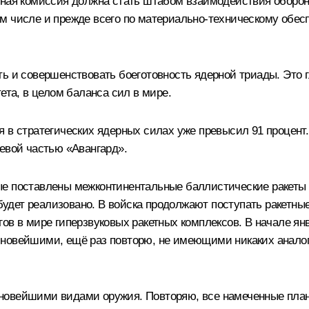
енная комиссия должна стать штабом взаимодействия оборо
 числе и прежде всего по материально-техническому обесп
ь и совершенствовать боеготовность ядерной триады. Это г
ета, в целом баланса сил в мире.
я в стратегических ядерных силах уже превысил 91 процен
евой частью «Авангард».
ые поставлены межконтинентальные баллистические ракеты 
ё будет реализовано. В войска продолжают поступать ракет
гов в мире гиперзвуковых ракетных комплексов. В начале я
 новейшими, ещё раз повторю, не имеющими никаких анало
новейшими видами оружия. Повторяю, все намеченные план