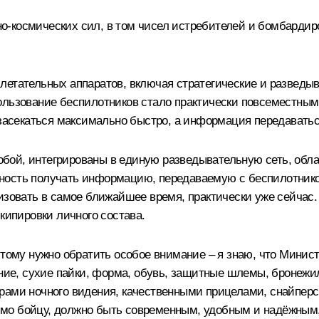
-космических сил, в том чисел истребителей и бомбардир
летательных аппаратов, включая стратегические и разведыв
ользование беспилотников стало практически повсеместным,
 засекаться максимально быстро, а информация передаватьс
бой, интегрированы в единую разведывательную сеть, об
ость получать информацию, передаваемую с беспилотников,
изовать в самое ближайшее время, практически уже сейчас.
кипировки личного состава.
этому нужно обратить особое внимание – я знаю, что Минист
тание, сухие пайки, форма, обувь, защитные шлемы, бронеж
рами ночного видения, качественными прицелами, снайперс
одимо бойцу, должно быть современным, удобным и надёжны