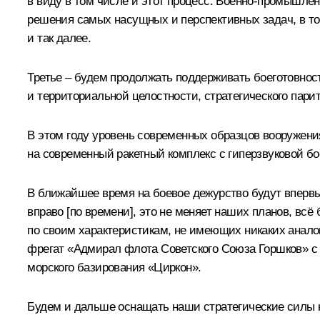
в виду в том числе и этот процесс. Военно-промышл
решения самых насущных и перспективных задач, в том
и так далее.
Третье – будем продолжать поддерживать боеготовност
и территориальной целостности, стратегического парит
В этом году уровень современных образцов вооружени
на современный ракетный комплекс с гиперзвуковой бо
В ближайшее время на боевое дежурство будут вперв
вправо [по времени], это не меняет наших планов, вс
по своим характеристикам, не имеющих никаких анало
фрегат «Адмирал флота Советского Союза Горшков» с
морского базирования «Циркон».
Будем и дальше оснащать наши стратегические силы 