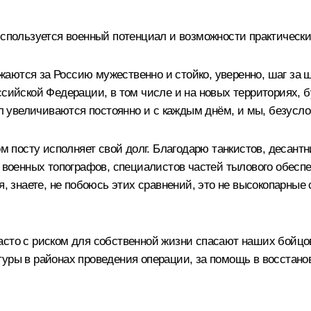
используется военный потенциал и возможности практическ
аются за Россию мужественно и стойко, уверенно, шаг за 
ссийской Федерации, в том числе и на новых территориях, 
увеличиваются постоянно и с каждым днём, и мы, безуслов
ом посту исполняет свой долг. Благодарю танкистов, десантн
, военных топографов, специалистов частей тылового обесп
я, знаете, не побоюсь этих сравнений, это не высокопарные 
асто с риском для собственной жизни спасают наших бойцо
туры в районах проведения операции, за помощь в восстан