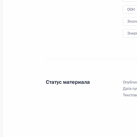
21 октября 2021 года, четверг
ООН
Заседание дискуссионного клуба «
Экол
21 октября 2021 года, 21:25
Сочи
Энер
12 октября 2021 года, вторник
Встреча с депутатами Государстве
12 октября 2021 года, 15:35
Москва, Кремл
Статус материала
Опублик
Дата пу
Текстов
16 сентября 2021 года, четверг
Обращение к гражданам России
16 сентября 2021 года, 00:00