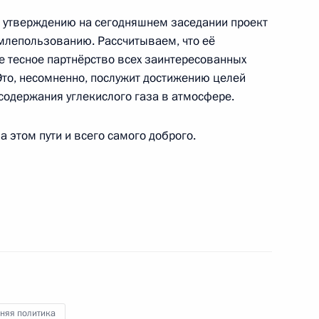
ть, Ново-Огарёво
 утверждению на сегодняшнем заседании проект
млепользованию. Рассчитываем, что её
е тесное партнёрство всех заинтересованных
Это, несомненно, послужит достижению целей
е
одержания углекислого газа в атмосфере.
 двадцати»
3
6м
а этом пути и всего самого доброго.
асть, Ново-Огарёво
 двадцати»
3
8м
ь
няя политика