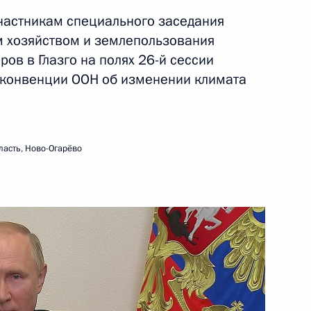
участникам специального заседания
м хозяйством и землепользования
ть следующие материалы
ов в Глазго на полях 26-й сессии
конвенции ООН об изменении климата
и
53
60м
ласть, Ново-Огарёво
ощадь
й Федерации
1
28м
ль