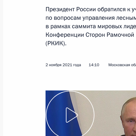
Президент России обратился к 
по вопросам управления лесны
Показа
в рамках саммита мировых лидер
Конференции Сторон Рамочной 
(РКИК).
9 мая 2022 года, понедельник
Парад Победы на Красной площад
2 ноября 2021 года
14:10
Московская об
9 мая 2022 года, 11:00
Москва, Красная пл
24 февраля 2022 года, четверг
Обращение Президента Российско
24 февраля 2022 года, 06:00
Москва, Крем