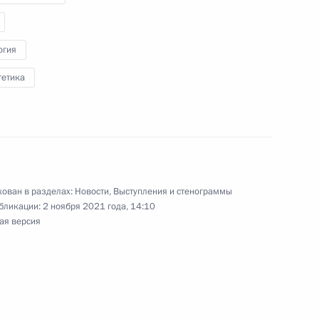
Валдай»
:
4
огия
гетика
нной Думы восьмого созыва
5
22м
ь
ован в разделах:
Новости
,
Выступления и стенограммы
бликации:
2 ноября 2021 года, 14:10
ая версия
1
4м