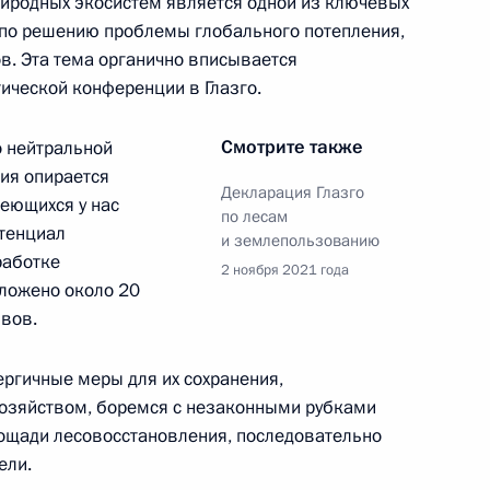
природных экосистем является одной из ключевых
мира Путина
:
32
по решению проблемы глобального потепления,
. Эта тема органично вписывается
ической конференции в Глазго.
Смотрите также
о нейтральной
сия опирается
Декларация Глазго
меющихся у нас
х переговоров лидеров
4
11м
по лесам
отенциал
и землепользованию
работке
2 ноября 2021 года
оложено около 20
вов.
ргичные меры для их сохранения,
озяйством, боремся с незаконными рубками
едания по управлению
1
2м
ощади лесовосстановления, последовательно
ванию в рамках
ели.