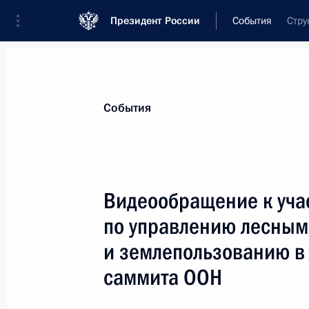
Президент России
События
Стру
Президент
Администрация
Государст
Новости
Стенограммы
Поездки
Те
События
Рубрикация материалов
Все материалы
Видеообращение к уча
Послания Федеральному Собранию
по управлению лесным
Заявления по важнейшим вопросам
и землепользованию в
Совещания, заседания, рабочие встречи
саммита ООН
Речи и обращения