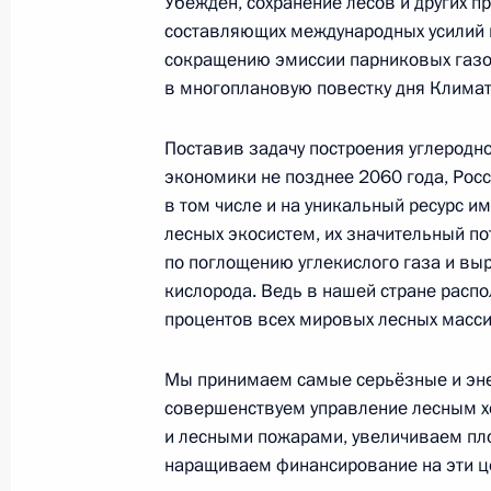
Убеждён, сохранение лесов и других 
Большая пресс-конференция Влади
составляющих международных усилий 
сокращению эмиссии парниковых газов
23 декабря 2021 года, 16:10
Москва
в многоплановую повестку дня Климат
Поставив задачу построения углеродн
26 ноября 2021 года, пятница
экономики не позднее 2060 года, Рос
в том числе и на уникальный ресурс и
Заявления по итогам трёхсторонни
лесных экосистем, их значительный п
России, Азербайджана и Армении
по поглощению углекислого газа и вы
26 ноября 2021 года, 20:00
Сочи
кислорода. Ведь в нашей стране расп
процентов всех мировых лесных масси
2 ноября 2021 года, вторник
Мы принимаем самые серьёзные и эне
совершенствуем управление лесным х
Видеообращение к участникам зас
и лесными пожарами, увеличиваем пл
лесным хозяйством и землепользо
наращиваем финансирование на эти ц
климатического саммита ООН