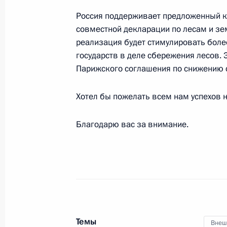
2 ноября 2021 года, 14:10
Московская облас
Россия поддерживает предложенный к
совместной декларации по лесам и зе
реализация будет стимулировать боле
государств в деле сбережения лесов. 
31 октября 2021 года, воскресень
Парижского соглашения по снижению с
Второе заседание саммита «Группы
Хотел бы пожелать всем нам успехов н
31 октября 2021 года, 16:00
Московская обл
Благодарю вас за внимание.
30 октября 2021 года, суббота
Первое заседание саммита «Группы
30 октября 2021 года, 14:10
Москва, Кремл
Темы
Внеш