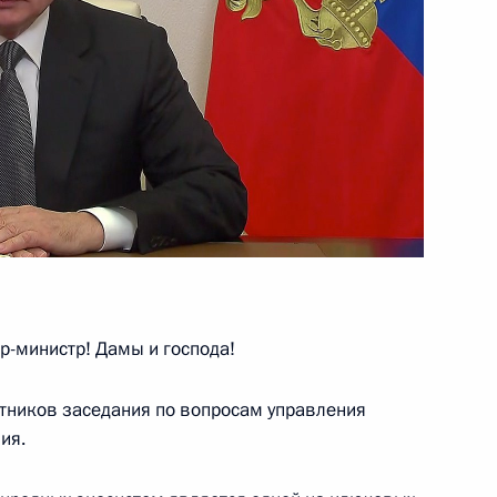
к
й Федерации
1
56м
ль
и государств, обладающих
ии ядерной войны
-министр! Дамы и господа!
тников заседания по вопросам управления
ия.