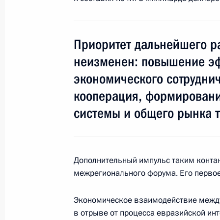
10 апреля 2014 года, 17:00
Московская обл
Приоритет дальнейшего р
27 марта 2014 года, четверг
неизменен: повышение эф
Встреча с членами Совета палаты 
экономического сотруднич
27 марта 2014 года, 15:30
Московская обла
кооперация, формировани
системы и общего рынка т
21 марта 2014 года, пятница
Расширенное заседание коллегии
Дополнительный импульс таким контак
межрегионального форума. Его первое
21 марта 2014 года, 15:00
Москва
Экономическое взаимодействие между
в отрыве от процесса евразийской инт
18 марта 2014 года, вторник