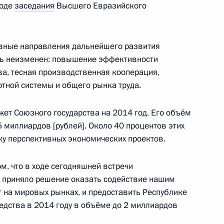
ходе
заседания
Высшего Евразийского
й Федерации
12
51м
овные направления дальнейшего развития
есь неизменен: повышение эффективности
ва, тесная производственная кооперация,
тной системы и общего рынка труда.
экономического совета
8
6м
жет Союзного государства на 2014 год. Его объём
ь, Ново-Огарёво
5 миллиардов [рублей]. Около 40 процентов этих
ку перспективных экономических проектов.
м, что в ходе сегодняшней встречи
к
 приняло решение оказать содействие нашим
посвящённое политике
14
17м
ит на мировых рынках, и предоставить Республике
тства
дства в 2014 году в объёме до 2 миллиардов