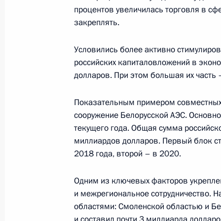
процентов увеличилась торговля в сфер
закреплять.
23 мая 2014 года, пятница
Петербургский международный эк
Условились более активно стимулиров
российских капиталовложений в экон
23 мая 2014 года, 16:45
Санкт-Петербург
долларов. При этом большая их часть –
Показательным примером совместных 
17 апреля 2014 года, четверг
сооружение Белорусской АЭС. Основно
Прямая линия с Владимиром Пути
текущего года. Общая сумма российск
миллиардов долларов. Первый блок ст
17 апреля 2014 года, 15:55
Москва
2018 года, второй – в 2020.
Одним из ключевых факторов укрепле
10 апреля 2014 года, четверг
и межрегиональное сотрудничество. 
областями: Смоленской областью и Бе
Встреча с представителями Общер
и составил почти 3 миллиарда долларо