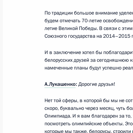
По традиции большое внимание уделен
будем отмечать 70-летие освобождени
30 января 2014 года, четверг
летие Великой Победы. В связи с эти
Союзного государства на 2014–2015 
Заседание президиума Экономичес
30 января 2014 года, 19:00
Московская обл
И в заключение хотел бы поблагодари
белорусских друзей за сегодняшнюю ко
намеченные планы будут успешно реа
28 января 2014 года, вторник
А.Лукашенко
:
Дорогие друзья!
Саммит Россия – Европейский сою
28 января 2014 года, 20:20
Брюссель
Нет той сферы, в которой бы мы не со
скоро, буквально через месяц, чуть б
Олимпиада. И я вам благодарен за то,
посмотреть олимпийские объекты. Это
19 января 2014 года, воскресенье
которые мы также, белорусы, строили 