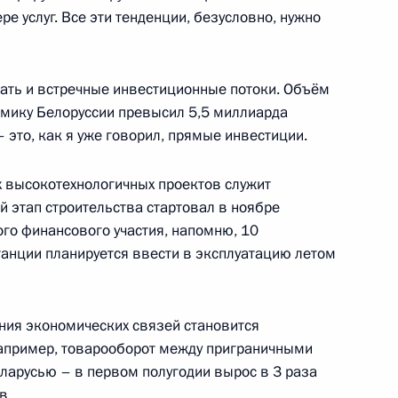
е услуг. Все эти тенденции, безусловно, нужно
ономический форум
:
6
ать и встречные инвестиционные потоки. Объём
омику Белоруссии превысил 5,5 миллиарда
 это, как я уже говорил, прямые инвестиции.
высокотехнологичных проектов служит
й этап строительства стартовал в ноябре
ным
ого финансового участия, напомню, 10
:
33
анции планируется ввести в эксплуатацию летом
ния экономических связей становится
Например, товарооборот между приграничными
ларусью – в первом полугодии вырос в 3 раза
оссийского народного фронта
:
5
в.