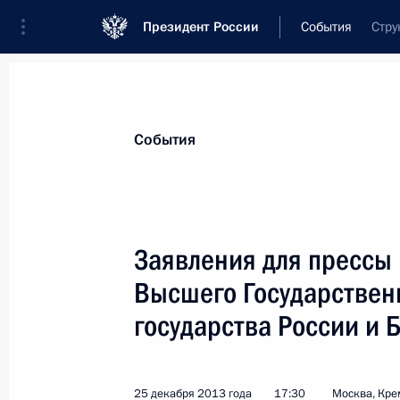
Президент России
События
Стру
Президент
Администрация
Государст
Новости
Стенограммы
Поездки
Те
События
Рубрикация материалов
Все материалы
Заявления для прессы 
Послания Федеральному Собранию
Высшего Государствен
Заявления по важнейшим вопросам
государства России и 
Совещания, заседания, рабочие встречи
Речи и обращения
25 декабря 2013 года
17:30
Москва, Кре