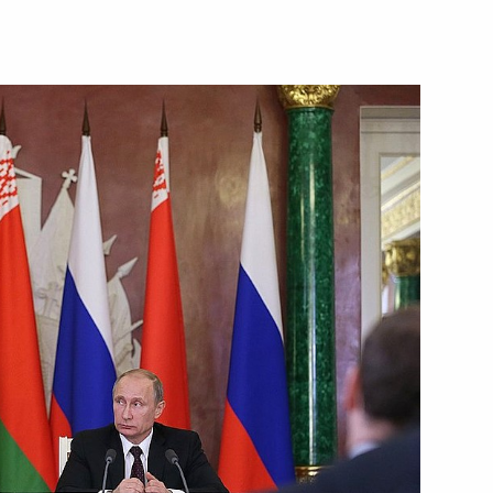
ть следующие материалы
 «Селигер-2014»
:
24
ь, Селигер
обратился к ополчению