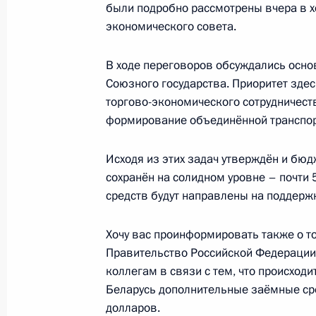
были подробно рассмотрены вчера в 
экономического совета.
Обращение Президента Российско
18 марта 2014 года, 15:50
Москва, Кремль
В ходе переговоров обсуждались осн
Союзного государства. Приоритет зд
торгово-экономического сотрудничест
5 марта 2014 года, среда
формирование объединённой транспор
Заседание Высшего Евразийского 
Исходя из этих задач утверждён и бюд
5 марта 2014 года, 19:10
Московская област
сохранён на солидном уровне – почти 
средств будут направлены на поддерж
Хочу вас проинформировать также о то
17 февраля 2014 года, понедельни
Правительство Российской Федерации
Заседание президиума Госсовета, 
коллегам в связи с тем, что происход
в области семьи, материнства и де
Беларусь дополнительные заёмные сре
долларов.
17 февраля 2014 года, 20:30
Череповец