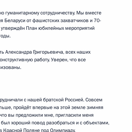
о гуманитарному сотрудничеству. Мы вместе
я Беларуси от фашистских захватчиков и 70-
м утверждён План юбилейных мероприятий
годы.
кого совета
6
5м
асть, Ново-Огарёво
ть Александра Григорьевича, всех наших
нструктивную работу. Уверен, что все
лизованы.
з
7
48м
трудничали с нашей братской Россией. Совсем
ольше, пройдёт впервые на этой земле зимняя
 что вы предложили мне, пригласили меня
 был хороший повод разобраться и с объектами,
в Красной Поляне под Олимпиаду.