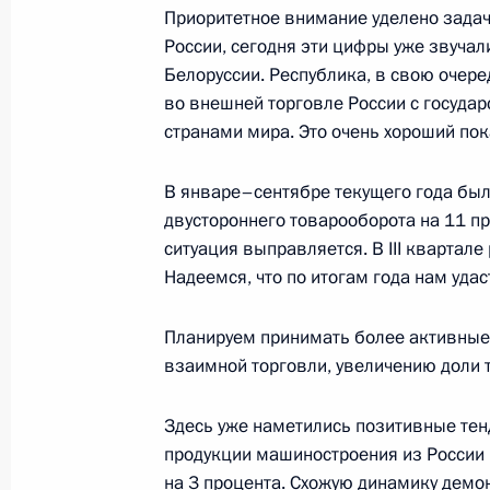
21 июля 2014 года, 01:40
Московская облас
Приоритетное внимание уделено задач
России, сегодня эти цифры уже звучал
Белоруссии. Республика, в свою очере
во внешней торговле России с государ
18 июля 2014 года, пятница
странами мира. Это очень хороший пок
Совещание по экономике началось
о погибших в авиакатастрофе над 
В январе–сентябре текущего года был
двустороннего товарооборота на 11 пр
18 июля 2014 года, 00:40
Московская облас
ситуация выправляется. В III квартале
Надеемся, что по итогам года нам уда
22 июня 2014 года, воскресенье
Планируем принимать более активные
взаимной торговли, увеличению доли 
Ответ на вопрос журналиста о пла
ситуации на Украине
Здесь уже наметились позитивные тен
22 июня 2014 года, 12:30
продукции машиностроения из России
на 3 процента. Схожую динамику демон