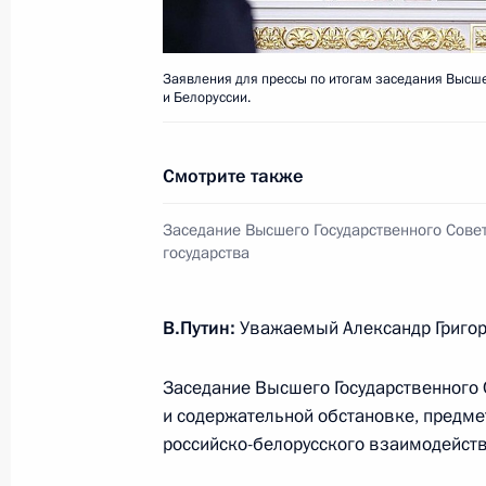
14 августа 2014 года, четверг
Встреча с членами фракций полити
Заявления для прессы по итогам заседания Высше
в Государственной Думе
и Белоруссии.
14 августа 2014 года, 16:15
Ялта
Смотрите также
22 июля 2014 года, вторник
Заседание Высшего Государственного Сове
государства
Заседание Совета Безопасности
22 июля 2014 года, 15:40
Москва, Кремль
В.Путин:
Уважаемый Александр Григор
Заседание Высшего Государственного 
21 июля 2014 года, понедельник
и содержательной обстановке, предме
российско-белорусского взаимодейств
Обращение Президента России Вл