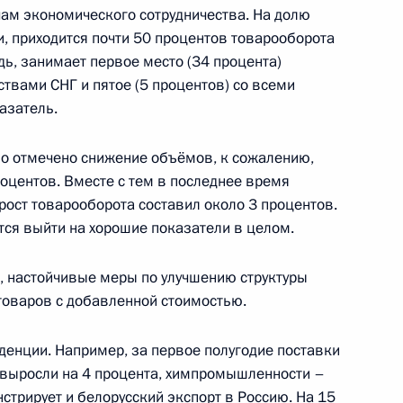
ть, Ново-Огарёво
ам экономического сотрудничества. На долю
и, приходится почти 50 процентов товарооборота
дь, занимает первое место (34 процента)
ствами СНГ и пятое (5 процентов) со всеми
азатель.
 с минуты молчания в память
2
3м
территорией Украины
о отмечено снижение объёмов, к сожалению,
оцентов. Вместе с тем в последнее время
ть, Ново-Огарёво
 рост товарооборота составил около 3 процентов.
стся выйти на хорошие показатели в целом.
, настойчивые меры по улучшению структуры
товаров с добавленной стоимостью.
не мирного урегулирования
2
2м
денции. Например, за первое полугодие поставки
 выросли на 4 процента, химпромышленности –
стрирует и белорусский экспорт в Россию. На 15