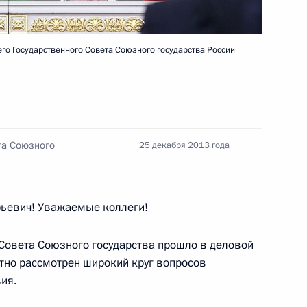
ческих партий
3
18м
го Государственного Совета Союзного государства России
та Союзного
25 декабря 2013 года
3
13м
ьевич! Уважаемые коллеги!
Совета Союзного государства прошло в деловой
тно рассмотрен широкий круг вопросов
ия.
адимира Путина
1
2м