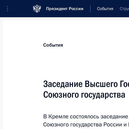
Президент России
События
Стру
Президент
Администрация
Государст
Новости
Стенограммы
Поездки
Те
События
Показа
Заседание Высшего Го
Союзного государства
26 декабря 2013 года, четверг
Рабочая встреча с главой Удмурти
В Кремле состоялось заседание
26 декабря 2013 года, 20:00
Московская об
Союзного государства России и 