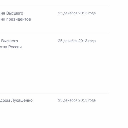
ния Высшего
экономического совета
25 декабря 2013 года
15
вии президентов
ь
я Высшего
25 декабря 2013 года
ства России
а Нурсултаном Назарбаевым
7
ь
к
м Михаила Калашникова
ндром Лукашенко
25 декабря 2013 года