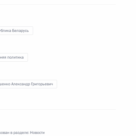
 Комиссии по мониторингу
22
24м
азвития страны
ь
ублика Беларусь
принят в боевой состав ВМФ
3
няя политика
ь
шенко Александр Григорьевич
 кредите
ован в разделе:
Новости