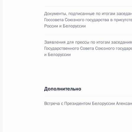
24 декабря 2013 года, вторник
Документы, подписанные по итогам заседа
Заседание Высшего Евразийского 
Госсовета Союзного государства в присутст
24 декабря 2013 года, 17:15
Москва, Кремл
России и Белоруссии
Заявления для прессы по итогам заседани
Государственного Совета Союзного государ
Встреча с Президентом Казахстан
и Белоруссии
24 декабря 2013 года, 13:30
Москва, Кремл
23 декабря 2013 года, понедельни
Дополнительно
Соболезнования родным и близки
Встреча с Президентом Белоруссии Алекса
23 декабря 2013 года, 21:20