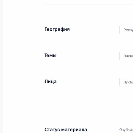
Совместное заседание Госсовета и
достижения целевых показателей р
23 декабря 2013 года, 16:00
Москва, Кремл
География
Респ
Ракетоносец «Александр Невский» 
Темы
Внеш
России
23 декабря 2013 года, 13:15
Москва, Кремл
Лица
Лука
Подписан закон о потребительском
23 декабря 2013 года, 12:30
Статус материала
Опублик