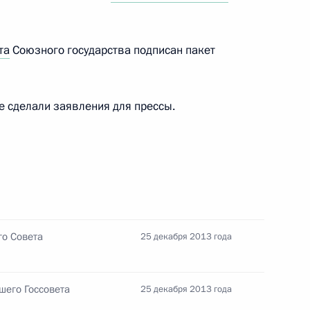
ого Совета Союзного
8
та
Союзного государства подписан пакет
ь
е сделали заявления для прессы.
и Александром Лукашенко
3
ь
ами Всемирной зимней
5
4м
го Совета
25 декабря 2013 года
ь
шего Госсовета
25 декабря 2013 года