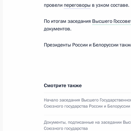
провели
переговоры
в узком составе.
Заседание Высшего Государственн
государства
По итогам заседания
Высшего Госсове
25 декабря 2013 года, 17:20
Москва, Кремл
документов.
Президенты России и Белоруссии такж
Встреча с Президентом Белорусси
25 декабря 2013 года, 13:30
Москва, Кремл
Смотрите также
Встреча с победителями и призёр
универсиады
Начало заседания Высшего Государственно
Союзного государства России и Белоруссии
25 декабря 2013 года, 13:00
Москва, Кремл
Документы, подписанные на заседании Выс
Союзного государства