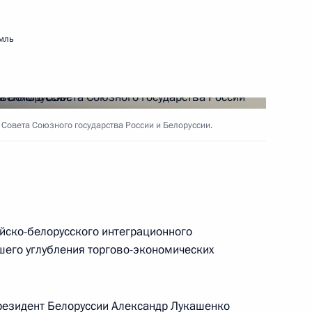
тельных комиссий
3
мль
ласть, Ново-Огарёво
7
8м
Совета Союзного государства России и Белоруссии.
асть, Горки
йско-белорусского интеграционного
Российской Федерации
10
5м
шего углубления торгово-экономических
ь
Президент Белоруссии
Александр Лукашенко