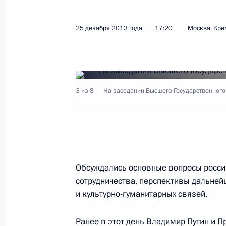
Встреча с представителями избира
25 декабря 2013 года
17:20
Москва, Кре
26 декабря 2013 года, 16:40
Московская об
Встреча с членами Правительства
3 из 8
На заседании Высшего Государственного 
26 декабря 2013 года, 14:30
Московская обл
25 декабря 2013 года, среда
Обсуждались основные вопросы росси
Вручение государственных наград 
сотрудничества, перспективы дальней
25 декабря 2013 года, 19:40
Москва, Кремл
и культурно-гуманитарных связей.
Ранее в этот день Владимир Путин и 