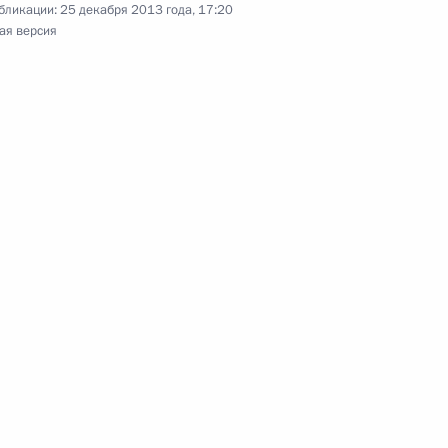
ственности за нарушение
бликации:
25 декабря 2013 года, 17:20
го учёта
ая версия
ударственном флаге
й Дню работника органов
3
5м
ь