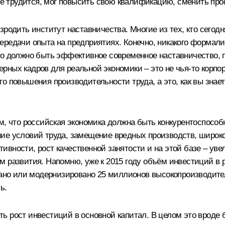
уже трудится, мог повысить свою квалификацию, сменить пр
зродить институт наставничества. Многие из тех, кто сегод
ередачи опыта на предприятиях. Конечно, никакого формал
то должно быть эффективное современное наставничество, п
ных кадров для реальной экономики – это не чья‑то корпо
 повышения производительности труда, а это, как вы знает
м, что российская экономика должна быть конкурентоспособн
ие условий труда, замещение вредных производств, широкое
ности, рост качественной занятости и на этой базе – увели
м развития. Напомню, уже к 2015 году объём инвестиций в 
здано или модернизировано 25 миллионов высокопроизводите
ь.
есть рост инвестиций в основной капитал. В целом это вроде