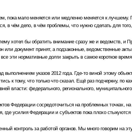
аем, пока мало меняется или медленно меняется к лучшему.
ся, в чём дело, в чём проблемы, что нужно сделать для тог
ему хотел бы обратить внимание сразу же и ведомств, и Пр
кон или документ принят, а подзаконные, ведомственные ак
 все эти нормативные долги закрыть в самое короткое время
ад выполнением указов 2012 года. Где‑то виной этому объек
ись к тому, что только что сказал. Ещё раз подчеркну, по к
вней власти: федерального, регионального, муниципального
тов Федерации сосредоточиться на проблемных точках, на т
я, где усилия Федерации и субъектов пока плохо стыкуются 
нный контроль за работой органов. Мы много говорим на эту