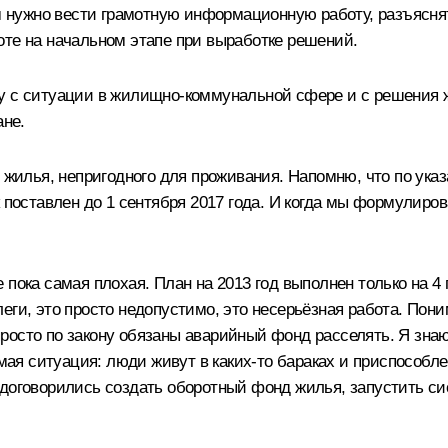
нам нужно вести грамотную информационную работу, разъясн
оте на начальном этапе при выработке решений.
у с ситуации в жилищно-коммунальной сфере и с решения 
ане.
ии жилья, непригодного для проживания. Напомню, что по у
поставлен до 1 сентября 2017 года. И когда мы формулировал
 пока самая плохая. План на 2013 год выполнен только на 4
еги, это просто недопустимо, это несерьёзная работа. Пони
росто по закону обязаны аварийный фонд расселять. Я знаю
тимая ситуация: люди живут в каких‑то бараках и приспосо
 договорились создать оборотный фонд жилья, запустить си