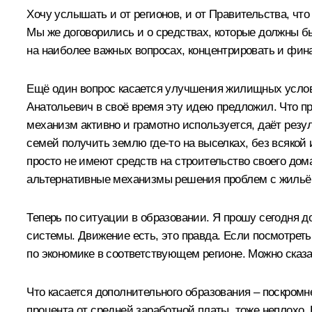
Хочу услышать и от регионов, и от Правительства, чт
Мы же договорились и о средствах, которые должны бы
на наиболее важных вопросах, концентрировать и фин
Ещё один вопрос касается улучшения жилищных услов
Анатольевич в своё время эту идею предложил. Что пр
механизм активно и грамотно используется, даёт резул
семей получить землю где‑то на выселках, без всяко
просто не имеют средств на строительство своего дом
альтернативные механизмы решения проблем с жильём
Теперь по ситуации в образовании. Я прошу сегодня д
системы. Движение есть, это правда. Если посмотреть
по экономике в соответствующем регионе. Можно сказа
Что касается дополнительного образования – поскромн
процента от средней заработной платы, тоже неплохо.