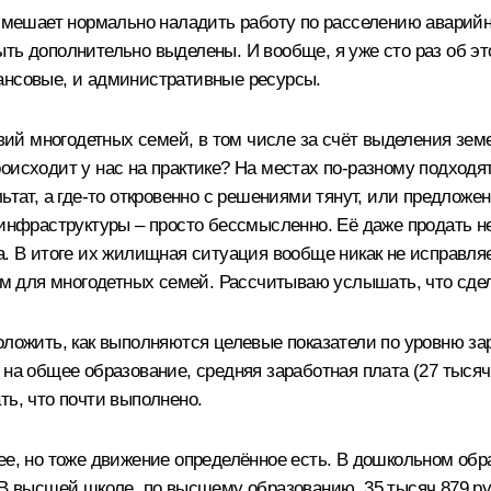
о мешает нормально наладить работу по расселению аварийн
ть дополнительно выделены. И вообще, я уже сто раз об эт
ансовые, и административные ресурсы.
ий многодетных семей, в том числе за счёт выделения зем
оисходит у нас на практике? На местах по‑разному подходят
ьтат, а где‑то откровенно с решениями тянут, или предлож
й инфраструктуры – просто бессмысленно. Её даже продать 
а. В итоге их жилищная ситуация вообще никак не исправля
 для многодетных семей. Рассчитываю услышать, что сдел
оложить, как выполняются целевые показатели по уровню за
 на общее образование, средняя заработная плата (27 тысяч
ть, что почти выполнено.
ее, но тоже движение определённое есть. В дошкольном обр
 В высшей школе, по высшему образованию, 35 тысяч 879 ру