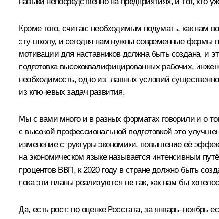
навыки непосредственно на предприятиях, и тот, кто 
Кроме того, считаю необходимым подумать, как нам во
эту школу, и сегодня нам нужны современные формы п
мотивации для наставников должна быть создана, и э
подготовка высококвалифицированных рабочих, инженер
необходимость, одно из главных условий существенного
из ключевых задач развития.
Мы с вами много и в разных форматах говорили и о то
с высокой профессиональной подготовкой это улучшен
изменение структуры экономики, повышение её эффектив
на экономическом языке называется интенсивным путё
процентов ВВП, к 2020 году в стране должно быть со
пока эти планы реализуются не так, как нам бы хотелос
Да, есть рост: по оценке Росстата, за январь–ноябрь 