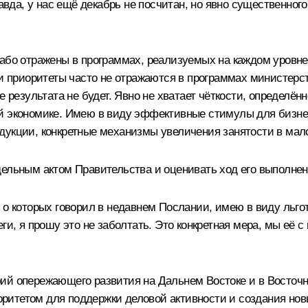
авда, у нас ещё декабрь не посчитан, но явно существенного
лабо отражены в программах, реализуемых на каждом уровне
и приоритеты часто не отражаются в программах министерств
е результата не будет. Явно не хватает чёткости, определён
ой экономике. Имею в виду эффективные стимулы для бизне
дукции, конкретные механизмы увеличения занятости в мало
ельным актом Правительства и оценивать ход его выполнени
, о которых говорил в недавнем Послании, имею в виду ль
ги, я прошу это не заболтать. Это конкретная мера, мы её 
рий опережающего развития на Дальнем Востоке и в Восто
итетом для поддержки деловой активности и создания нов