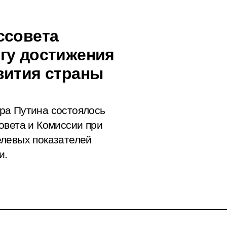
ссовета
гу достижения
вития страны
ра Путина состоялось
овета и Комиссии при
елевых показателей
и.