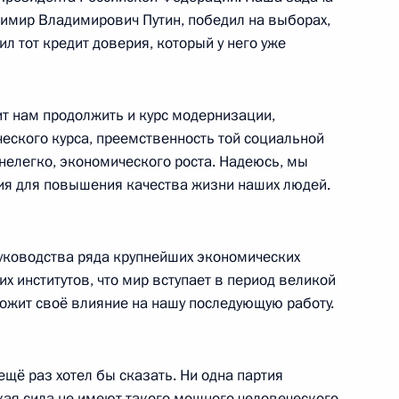
димир Владимирович Путин, победил на выборах,
сть, Горки
л тот кредит доверия, который у него уже
олит нам продолжить и курс модернизации,
еского курса, преемственность той социальной
росам
 нелегко, экономического роста. Надеюсь, мы
5
4м
ия для повышения качества жизни наших людей.
сть, Горки
руководства ряда крупнейших экономических
х институтов, что мир вступает в период великой
ложит своё влияние на нашу последующую работу.
му Собранию
:
5
ь
ещё раз хотел бы сказать. Ни одна партия
кая сила не имеют такого мощного человеческого