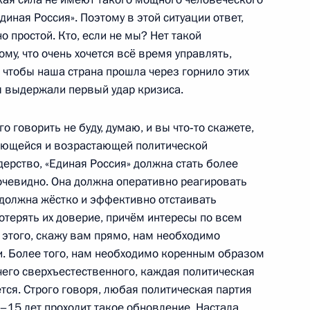
диная Россия». Поэтому в этой ситуации ответ,
о простой. Кто, если не мы? Нет такой
Россия»
13
33м
му, что очень хочется всё время управлять,
к, чтобы наша страна прошла через горнило этих
асть, Горки
мы выдержали первый удар кризиса.
о говорить не буду, думаю, и вы что‑то скажете,
вающейся и возрастающей политической
 партий
дерство, «Единая Россия» должна стать более
1
4м
очевидно. Она должна оперативно реагировать
асть, Горки
 должна жёстко и эффективно отстаивать
потерять их доверие, причём интересы по всем
 этого, скажу вам прямо, нам необходимо
. Более того, нам необходимо коренным образом
чего сверхъестественного, каждая политическая
1
4м
ся. Строго говоря, любая политическая партия
–15 лет проходит такое обновление. Настала