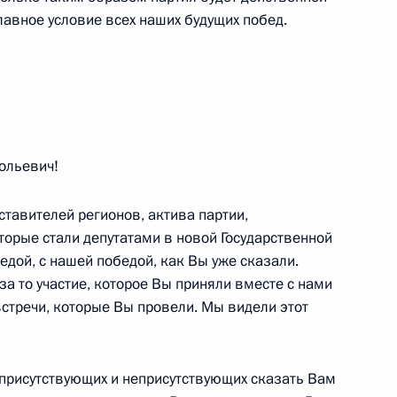
главное условие всех наших будущих побед.
туацией, которая сложилась
1
10м
Европе
сть, Горки
ольевич!
Северо-Кавказского
ставителей регионов, актива партии,
6
44м
торые стали депутатами в новой Государственной
едой, с нашей победой, как Вы уже сказали.
за то участие, которое Вы приняли вместе с нами
 встречи, которые Вы провели. Мы видели этот
ного округа
3
 присутствующих и неприсутствующих сказать Вам