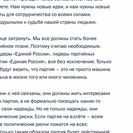
вуете. Нам нужны новые идеи, и нам нужны новые
ы для сотрудничества со всеми силами,
нодушными к судьбе нашей страны людьми.
ённых Сил
онце затронуть. Мы все должны стать более
1
9м
тийном плане. Поэтому считаю необходимым,
идеры «Единой России», лидеры партийных
ии «Единая Россия», все без исключения. Только
будут верить, что партия – это не просто машина
ька в жизни того или иного чиновника.
 бизнеса и активом партии
4
ки» с ней связаны, они должны жить интересами
х партии, а не формально посещать какие‑то
 свои надежды. Но не только надежды, они
ические риски. Если партия на взлёте – всем
е политические риски ложатся на всех:
 Только таким образом партия будет действенной