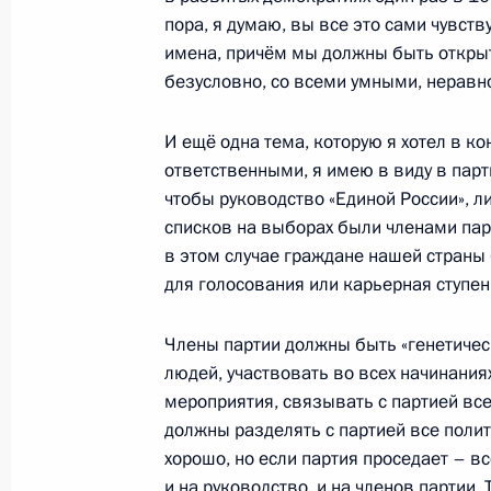
пора, я думаю, вы все это сами чувст
имена, причём мы должны быть открыт
безусловно, со всеми умными, нерав
29 ноября 2011 года, вторник
Совещание с руководством Вооруж
И ещё одна тема, которую я хотел в к
ответственными, я имею в виду в пар
29 ноября 2011 года, 14:30
чтобы руководство «Единой России», л
списков на выборах были членами парт
в этом случае граждане нашей страны 
28 ноября 2011 года, понедельник
для голосования или карьерная ступен
Встреча с представителями малого
Члены партии должны быть «генетичес
«Единая Россия»
людей, участвовать во всех начинания
28 ноября 2011 года, 18:00
Екатеринбург
мероприятия, связывать с партией все
должны разделять с партией все полит
хорошо, но если партия проседает – вс
и на руководство, и на членов партии.