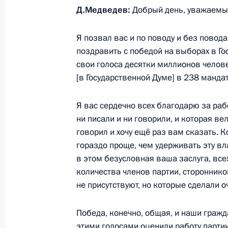
Д.Медведев:
Добрый день, уважаемые
Владимир Путин вступил в должнос
7 мая 2012 года, 12:30
Москва, Кремль
Я позвал вас и по поводу и без повода
поздравить с победой на выборах в Го
свои голоса десятки миллионов челове
[в Государственной Думе] в 238 манда
26 апреля 2012 года, четверг
Интервью российским телеканалам
Я вас сердечно всех благодарю за раб
ни писали и ни говорили, и которая ве
26 апреля 2012 года, 14:00
Москва
говорил и хочу ещё раз вам сказать. 
гораздо проще, чем удерживать эту вла
в этом безусловная ваша заслуга, все
24 апреля 2012 года, вторник
количества членов партии, стороннико
не присутствуют, но которые сделали 
Расширенное заседание Госсовета
24 апреля 2012 года, 13:00
Москва, Кремль
Победа, конечно, общая, и наши гражд
этими голосами оценили работу партии