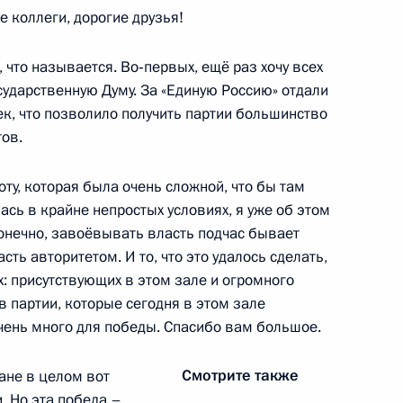
 коллеги, дорогие друзья!
ть Президента России
:
24
, что называется. Во‑первых, ещё раз хочу всех
сударственную Думу. За «Единую Россию» отдали
к, что позволило получить партии большинство
тов.
:
3
оту, которая была очень сложной, что бы там
лась в крайне непростых условиях, я уже об этом
Конечно, завоёвывать власть подчас бывает
сть авторитетом. И то, что это удалось сделать,
х: присутствующих в этом зале и огромного
в партии, которые сегодня в этом зале
очень много для победы. Спасибо вам большое.
4
56м
Смотрите также
ане в целом вот
. Но эта победа –