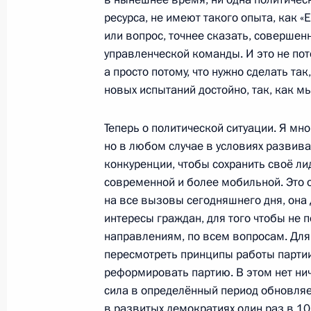
17 декабря 2011 года, суббота
ресурса, не имеют такого опыта, как «Е
или вопрос, точнее сказать, совершенн
Встреча с активом партии «Единая 
управленческой команды. И это не пото
а просто потому, что нужно сделать та
17 декабря 2011 года, 14:30
Московская обл
новых испытаний достойно, так, как 
Теперь о политической ситуации. Я мног
13 декабря 2011 года, вторник
но в любом случае в условиях разви
Встреча с лидерами парламентских
конкуренции, чтобы сохранить своё ли
современной и более мобильной. Это 
13 декабря 2011 года, 17:00
Московская обл
на все вызовы сегодняшнего дня, она
интересы граждан, для того чтобы не 
направлениям, по всем вопросам. Для
2 декабря 2011 года, пятница
пересмотреть принципы работы партии
реформировать партию. В этом нет ни
Обращение к гражданам России
сила в определённый период обновляет
2 декабря 2011 года, 04:00
в развитых демократиях один раз в 10