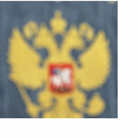
ть следующие материалы
Российской Федерации
8
6м
ства
1