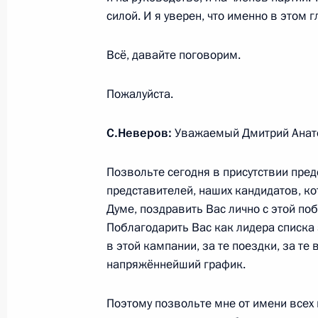
23 ноября 2011 года, среда
силой. И я уверен, что именно в этом 
Заявление Президента в связи с си
вокруг системы ПРО стран НАТО в 
Всё, давайте поговорим.
23 ноября 2011 года, 16:00
Московская обла
Пожалуйста.
С.Неверов:
Уважаемый Дмитрий Анат
21 ноября 2011 года, понедельник
Встреча с журналистами Южного и 
Позвольте сегодня в присутствии пред
федеральных округов
представителей, наших кандидатов, ко
Думе, поздравить Вас лично с этой поб
21 ноября 2011 года, 18:30
Ростов-на-Дону
Поблагодарить Вас как лидера списка 
в этой кампании, за те поездки, за те
напряжённейший график.
Встреча с офицерами Южного воен
Поэтому позвольте мне от имени всех
21 ноября 2011 года, 14:00
Владикавказ