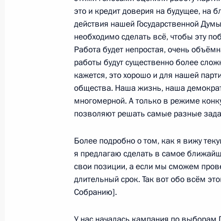
это и кредит доверия на будущее, на 
23 марта 2012 года, пятница
действия нашей Государственной Думы,
необходимо сделать всё, чтобы эту по
Конференция Российского совета 
Работа будет непростая, очень объёмн
работы будут существенно более слож
23 марта 2012 года, 14:00
Москва
кажется, это хорошо и для нашей парти
общества. Наша жизнь, наша демократ
многомерной. А только в режиме конк
2 марта 2012 года, пятница
позволяют решать самые разные зада
Обращение к гражданам России
Более подробно о том, как я вижу тек
2 марта 2012 года, 04:00
я предлагаю сделать в самое ближайш
свои позиции, а если мы сможем прове
длительный срок. Так вот обо всём эт
6 февраля 2012 года, понедельник
Собранию].
Встреча с представителями Общест
У нас началась кампания по выборам 