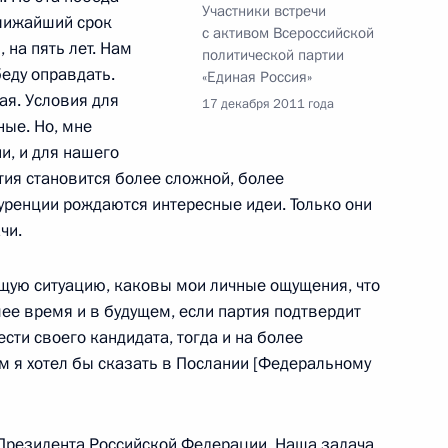
Участники встречи
ближайший срок
с активом Всероссийской
 на пять лет. Нам
политической партии
беду оправдать.
«Единая Россия»
по международным делам
7
28м
ая. Условия для
17 декабря 2011 года
ные. Но, мне
и, и для нашего
ия становится более сложной, более
уренции рождаются интересные идеи. Только они
чи.
1
3м
ущую ситуацию, каковы мои личные ощущения, что
ее время и в будущем, если партия подтвердит
сти своего кандидата, тогда и на более
ом я хотел бы сказать в Послании [Федеральному
венного комитета
7
13м
Президента Российской Федерации. Наша задача