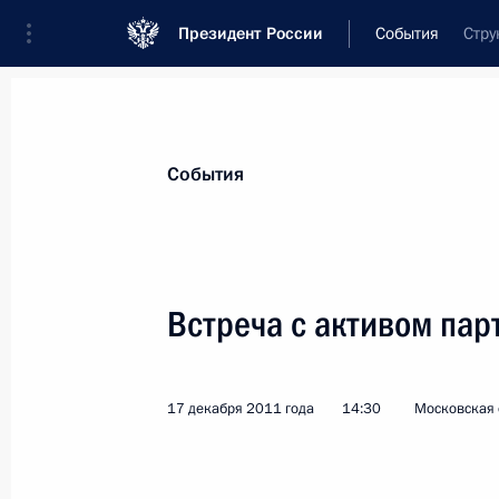
Президент России
События
Стру
Президент
Администрация
Государст
Новости
Стенограммы
Поездки
Те
События
Рубрикация материалов
Все материалы
Встреча с активом пар
Послания Федеральному Собранию
Заявления по важнейшим вопросам
17 декабря 2011 года
14:30
Московская 
Совещания, заседания, рабочие встречи
Речи и обращения