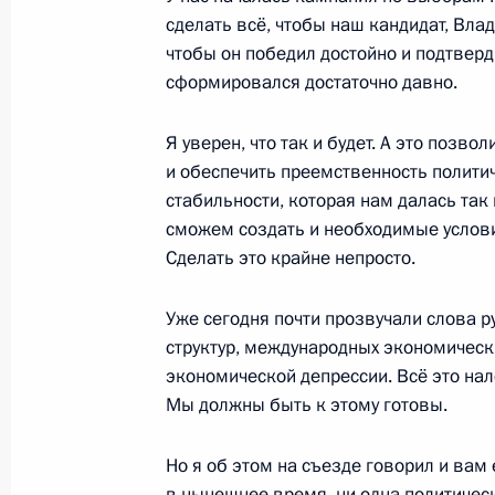
сторонников
сделать всё, чтобы наш кандидат, Вла
6 февраля 2012 года, 17:00
Московская обла
чтобы он победил достойно и подтверди
сформировался достаточно давно.
Я уверен, что так и будет. А это позв
18 января 2012 года, среда
и обеспечить преемственность политич
Совещание по экономическим воп
стабильности, которая нам далась так
сможем создать и необходимые услов
18 января 2012 года, 15:30
Московская обла
Сделать это крайне непросто.
Уже сегодня почти прозвучали слова 
22 декабря 2011 года, четверг
структур, международных экономически
экономической депрессии. Всё это на
Послание Президента Федерально
Мы должны быть к этому готовы.
22 декабря 2011 года, 13:00
Москва, Кремл
Но я об этом на съезде говорил и вам 
в нынешнее время, ни одна политичес