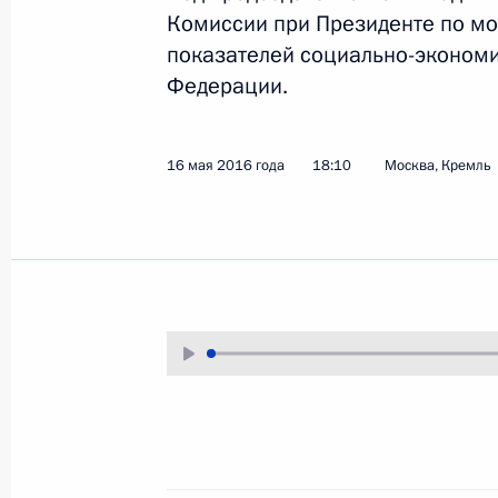
Владимир Путин 
Справочник
Комиссии при Президенте по мо
личный сайт
Дикая природа Ро
показателей социально-экономи
Версия для людей
Федерации.
с ограниченными
возможностями
English
16 мая 2016 года
18:10
Москва, Кремль
Администрация
Президента России
2026 год