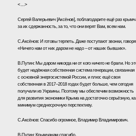
<…>
Сергей Валерьевич [Аксёнов], поблагодарите ещё раз крымч
за их сдержанность, за то, что они верят Вам, всем нам.
С.Аксёнов:
И готовы терпеть. Даже поступают звонки, говоря
«Ничего нам от них даром не надо – от наших бывших».
В.Путин:
Мы даром никогда ни от кого ничего не брали. Но эт
будет надёжная собственная система генерации, связанная
с основной энергосистемой России, и плюс ещё своя
собственная в 2017–2018 годах будет больше, чем сегодня
получали из Украины. Поэтому мы обеспечим возможность
для развития экономики Крыма на достаточно серьёзную, ка
минимум среднесрочную перспективу.
С.Аксёнов:
Спасибо огромное, Владимир Владимирович.
В.Путин:
Крымчанам спасибо.