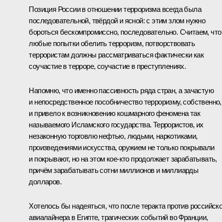
Позиция России в отношении терроризма всегда была
последовательной, твёрдой и ясной: с этим злом нужно
бороться бескомпромиссно, последовательно. Считаем, что
любые попытки обелить терроризм, потворствовать
террористам должны рассматриваться фактически как
соучастие в терроре, соучастие в преступлениях.
Напомню, что именно пассивность ряда стран, а зачастую
и непосредственное пособничество терроризму, собственно,
и привело к возникновению кошмарного феномена так
называемого Исламского государства. Террористов, их
незаконную торговлю нефтью, людьми, наркотиками,
произведениями искусства, оружием не только покрывали
и покрывают, но на этом кое‑кто продолжает зарабатывать,
причём зарабатывать сотни миллионов и миллиарды
долларов.
Хотелось бы надеяться, что после теракта против российско
авиалайнера в Египте, трагических событий во Франции,