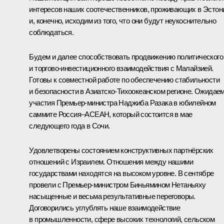
интересов наших соотечественников, проживающих в Эстон
и, конечно, исходим из того, что они будут неукоснительно
соблюдаться.
Будем и далее способствовать продвижению политического
и торгово-инвестиционного взаимодействия с Малайзией.
Готовы к совместной работе по обеспечению стабильности
и безопасности в Азиатско-Тихоокеанском регионе. Ожидае
участия Премьер-министра Наджиба Разака в юбилейном
саммите Россия–АСЕАН, который состоится в мае
следующего года в Сочи.
Удовлетворены состоянием конструктивных партнёрских
отношений с Израилем. Отношения между нашими
государствами находятся на высоком уровне. В сентябре
провели с Премьер-министром Биньямином Нетаньяху
насыщенные и весьма результативные переговоры.
Договорились углублять наше взаимодействие
в промышленности, сфере высоких технологий, сельском