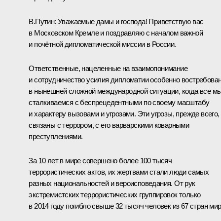
В.Путин:
Уважаемые дамы и господа! Приветствую вас
в Московском Кремле и поздравляю с началом важной
и почётной дипломатической миссии в России.
Ответственные, нацеленные на взаимопонимание
и сотрудничество усилия дипломатии особенно востребова
в нынешней сложной международной ситуации, когда все м
сталкиваемся с беспрецедентными по своему масштабу
и характеру вызовами и угрозами. Эти угрозы, прежде всего,
связаны с террором, с его варварскими коварными
преступлениями.
За 10 лет в мире совершено более 100 тысяч
террористических актов, их жертвами стали люди самых
разных национальностей и вероисповедания. От рук
экстремистских террористических группировок только
в 2014 году погибло свыше 32 тысяч человек из 67 стран мир