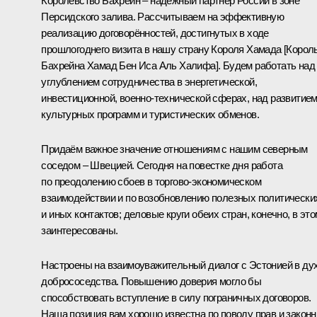
Королевство Бахрейн – надёжный партнёр России в зоне
Персидского залива. Рассчитываем на эффективную
реализацию договорённостей, достигнутых в ходе
прошлогоднего визита в нашу страну Короля Хамада [Корол
Бахрейна Хамад Бен Иса Аль Халифа]. Будем работать над
углублением сотрудничества в энергетической,
инвестиционной, военно-технической сферах, над развитие
культурных программ и туристических обменов.
Придаём важное значение отношениям с нашим северным
соседом – Швецией. Сегодня на повестке дня работа
по преодолению сбоев в торгово-экономическом
взаимодействии и по возобновлению полезных политически
и иных контактов; деловые круги обеих стран, конечно, в это
заинтересованы.
Настроены на взаимоуважительный диалог с Эстонией в ду
добрососедства. Повышению доверия могло бы
способствовать вступление в силу пограничных договоров.
Наша позиция вам хорошо известна по поводу прав и закон