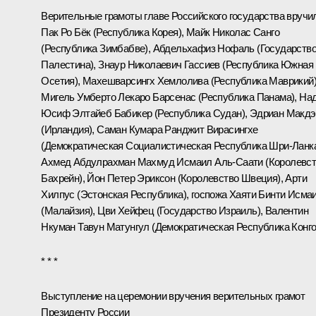
Верительные грамоты главе Российского государства вручи
Пак Ро Бёк (Республика Корея), Майк Николас Санго
(Республика Зимбабве), Абдельхафиз Нофаль (Государств
Палестина), Знаур Николаевич Гассиев (Республика Южная
Осетия), Махешварсингх Хемлолива (Республика Маврикий)
Мигель Умберто Лекаро Барсенас (Республика Панама), На
Юсиф Элтайеб Бабикер (Республика Судан), Эдриан Макд
(Ирландия), Саман Кумара Ранджит Вирасингхе
(Демократическая Социалистическая Республика Шри-Ланка
Ахмед Абдулрахман Махмуд Исмаил Аль-Саати (Королевс
Бахрейн), Йон Петер Эриксон (Королевство Швеция), Арти
Хилпус (Эстонская Республика), госпожа Хаяти Бинти Исма
(Малайзия), Цви Хейфец (Государство Израиль), Валентин
Нкуман Тавун Матунгул (Демократическая Республика Конго
* * *
Выступление на церемонии вручения верительных грамот
Президенту России