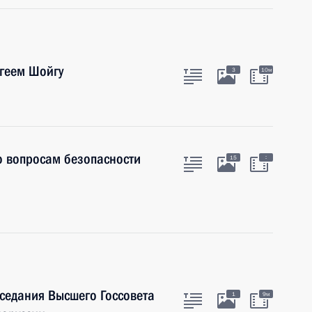
ргеем Шойгу
3
10м
о вопросам безопасности
:
15
аседания Высшего Госсовета
1
9м