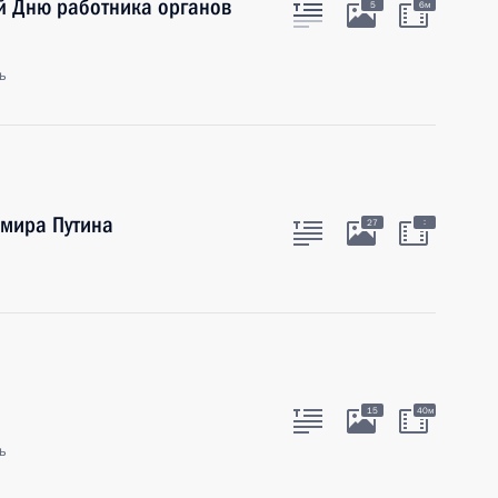
й Дню работника органов
5
6м
ь
мира Путина
:
27
15
40м
ь