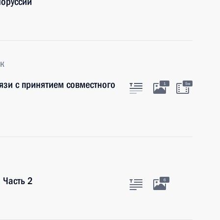
лоруссии
к
язи с принятием совместного
1
5м
 Часть 2
6