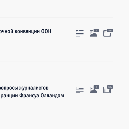
мочной конвенции ООН
6
6м
 вопросы журналистов
6
36м
 Франции Франсуа Олландом