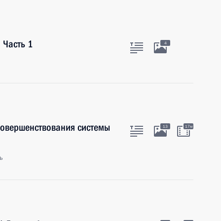
 Часть 1
4
совершенствования системы
13
17м
ь