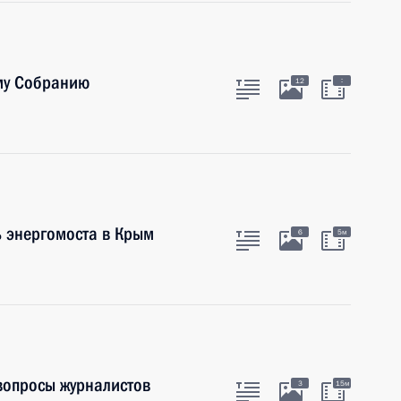
му Собранию
:
12
ь энергомоста в Крым
6
5м
 вопросы журналистов
3
15м