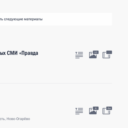
ть следующие материалы
ных СМИ «Правда
:
10
6
6м
сть, Ново-Огарёво