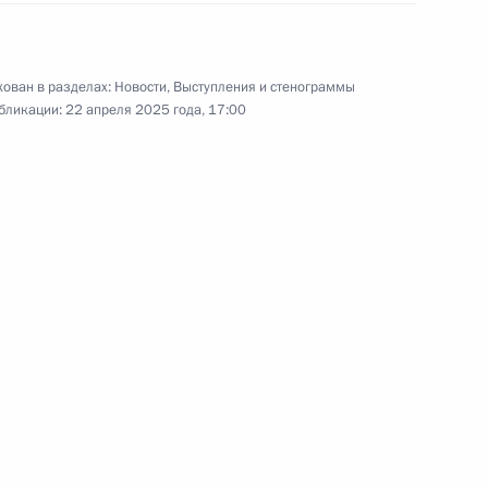
ован в разделах:
Новости
,
Выступления и стенограммы
бликации:
22 апреля 2025 года, 17:00
из терминала «Лавна»
2
12м
о крейсера «Пермь»
10
7м
территория диалога»
11
37м