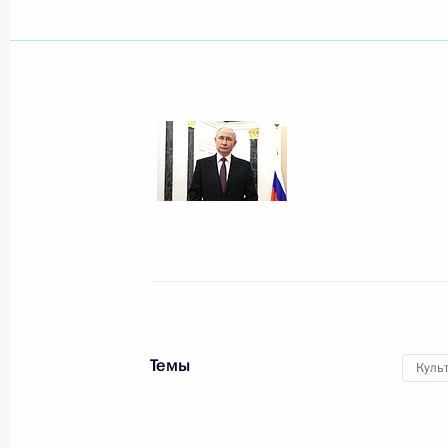
Показа
8 мая 2025 года, четверг
Торжественный обед от имени През
делегаций, прибывших в Москву на
8 мая 2025 года, 20:30
Москва, Кремль
22 апреля 2025 года, вторник
Темы
Куль
Видеообращение к участникам пре
киноакадемии
22 апреля 2025 года, 17:00