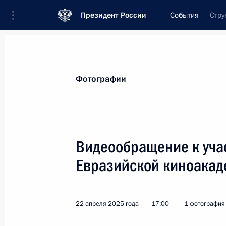
Президент России
События
Стру
Президент
Администрация
Государст
Новости
Стенограммы
Поездки
Те
Фотографии
Рубрикация материалов
Все материалы
Видеообращение к уча
Послания Федеральному Собранию
Евразийской киноака
Заявления по важнейшим вопросам
Совещания, заседания, рабочие встречи
22 апреля 2025 года
17:00
1 фотография
Речи и обращения