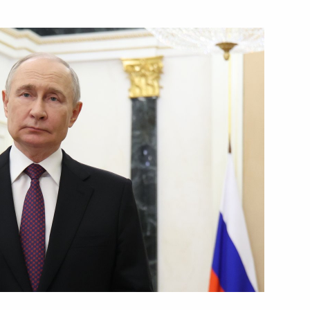
ть следующие материалы
идента России для глав
14
5м
 80-летие Победы
зентации Евразийской
1
2м