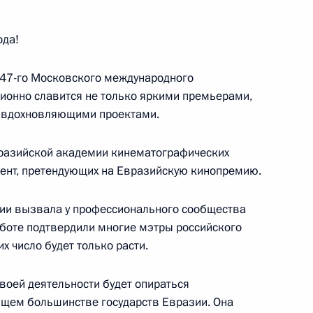
ода!
й 47-го Московского международного
из терминала «Лавна»
2
12м
ионно славится не только яркими премьерами,
, вдохновляющими проектами.
Евразийской академии кинематографических
олент, претендующих на Евразийскую кинопремию.
о крейсера «Пермь»
10
7м
мии вызвала у профессионального сообщества
аботе подтвердили многие мэтры российского
х число будет только расти.
территория диалога»
11
37м
воей деятельности будет опираться
щем большинстве государств Евразии. Она