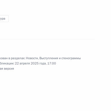
тура
етеранам Сил специальных
1
3м
ован в разделах:
Новости
,
Выступления и стенограммы
бликации:
22 апреля 2025 года, 17:00
е
ая версия
ссии
18
15м
ль
тника Отечества
1
4м