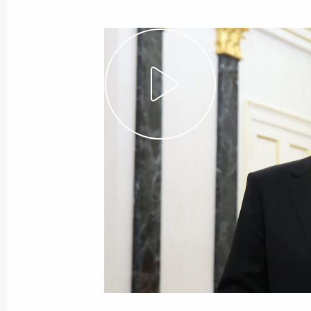
Показа
8 мая 2025 года, четверг
Торжественный обед от имени През
делегаций, прибывших в Москву на
8 мая 2025 года, 20:30
Москва, Кремль
22 апреля 2025 года, вторник
Видеообращение к участникам пре
киноакадемии
22 апреля 2025 года, 17:00