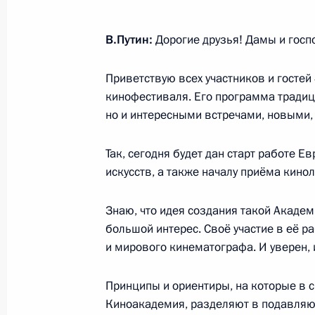
В.Путин:
Дорогие друзья! Дамы и госп
27 марта 2025 года, четверг
Приветствую всех участников и госте
Церемония запуска отгрузки угля 
кинофестиваля. Его программа традиц
но и интересными встречами, новыми
27 марта 2025 года, 23:50
Мурманск
Так, сегодня будет дан старт работе 
искусств, а также началу приёма кин
Спуск на воду атомного подводног
27 марта 2025 года, 21:45
Мурманск
Знаю, что идея создания такой Акаде
большой интерес. Своё участие в её р
и мирового кинематографа. И уверен, и
Международный форум «Арктика – 
Принципы и ориентиры, на которые в с
27 марта 2025 года, 20:15
Мурманск
Киноакадемия, разделяют в подавляю