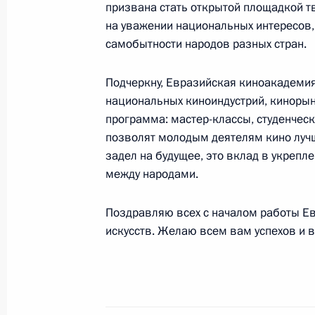
призвана стать открытой площадкой т
на уважении национальных интересов,
Поздравление с Днём войск нацио
самобытности народов разных стран.
27 марта 2025 года, 00:00
Подчеркну, Евразийская киноакадемия
национальных киноиндустрий, киноры
программа: мастер-классы, студенчес
26 марта 2025 года, среда
позволят молодым деятелям кино лучше
задел на будущее, это вклад в укреп
Выступление на церемонии открыти
между народами.
26 марта 2025 года, 18:40
Москва
Поздравляю всех с началом работы Е
искусств. Желаю всем вам успехов и в
8 марта 2025 года, суббота
Поздравление российским женщин
8 марта 2025 года, 00:00