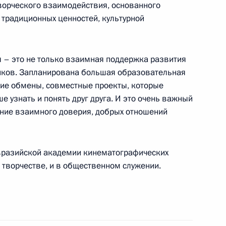
ворческого взаимодействия, основанного
 традиционных ценностей, культурной
нальной гвардии
3м
 – это не только взаимная поддержка развития
нков. Запланирована большая образовательная
кие обмены, совместные проекты, которые
 узнать и понять друг друга. И это очень важный
ление взаимного доверия, добрых отношений
я съезда «Движения первых»
6
4м
вразийской академии кинематографических
 творчестве, и в общественном служении.
ам с 8 Марта
1
4м