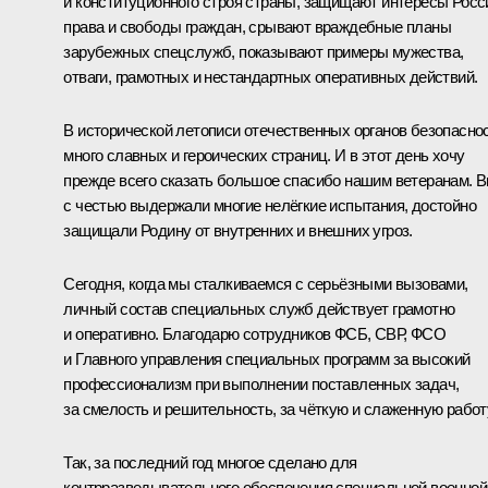
и конституционного строя страны, защищают интересы Росс
права и свободы граждан, срывают враждебные планы
зарубежных спецслужб, показывают примеры мужества,
отваги, грамотных и нестандартных оперативных действий.
В исторической летописи отечественных органов безопасно
много славных и героических страниц. И в этот день хочу
прежде всего сказать большое спасибо нашим ветеранам. 
с честью выдержали многие нелёгкие испытания, достойно
защищали Родину от внутренних и внешних угроз.
Сегодня, когда мы сталкиваемся с серьёзными вызовами,
личный состав специальных служб действует грамотно
и оперативно. Благодарю сотрудников ФСБ, СВР, ФСО
и Главного управления специальных программ за высокий
профессионализм при выполнении поставленных задач,
за смелость и решительность, за чёткую и слаженную работ
Так, за последний год многое сделано для
контрразведывательного обеспечения специальной военной