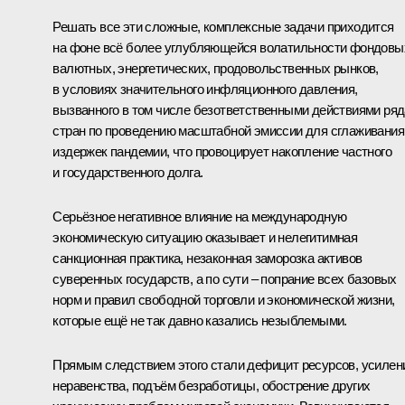
Решать все эти сложные, комплексные задачи приходится
на фоне всё более углубляющейся волатильности фондовы
валютных, энергетических, продовольственных рынков,
в условиях значительного инфляционного давления,
вызванного в том числе безответственными действиями ряд
стран по проведению масштабной эмиссии для сглаживания
издержек пандемии, что провоцирует накопление частного
и государственного долга.
Серьёзное негативное влияние на международную
экономическую ситуацию оказывает и нелегитимная
санкционная практика, незаконная заморозка активов
суверенных государств, а по сути – попрание всех базовых
норм и правил свободной торговли и экономической жизни,
которые ещё не так давно казались незыблемыми.
Прямым следствием этого стали дефицит ресурсов, усилен
неравенства, подъём безработицы, обострение других