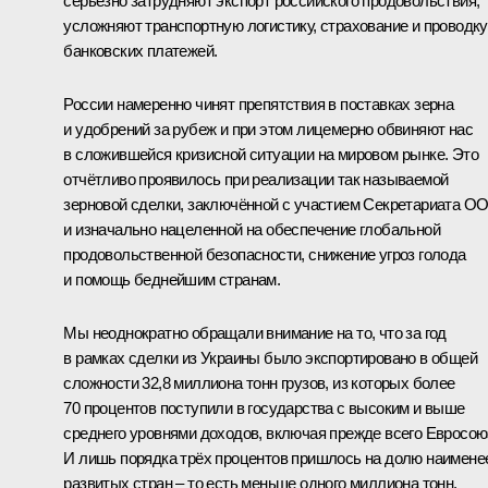
серьёзно затрудняют экспорт российского продовольствия,
усложняют транспортную логистику, страхование и проводку
банковских платежей.
России намеренно чинят препятствия в поставках зерна
и удобрений за рубеж и при этом лицемерно обвиняют нас
в сложившейся кризисной ситуации на мировом рынке. Это
отчётливо проявилось при реализации так называемой
зерновой сделки, заключённой с участием Секретариата О
и изначально нацеленной на обеспечение глобальной
продовольственной безопасности, снижение угроз голода
и помощь беднейшим странам.
Мы неоднократно обращали внимание на то, что за год
в рамках сделки из Украины было экспортировано в общей
сложности 32,8 миллиона тонн грузов, из которых более
70 процентов поступили в государства с высоким и выше
среднего уровнями доходов, включая прежде всего Евросою
И лишь порядка трёх процентов пришлось на долю наимене
развитых стран – то есть меньше одного миллиона тонн.