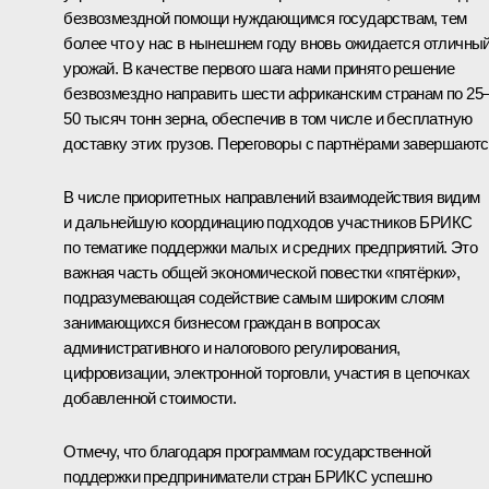
безвозмездной помощи нуждающимся государствам, тем
более что у нас в нынешнем году вновь ожидается отличны
урожай. В качестве первого шага нами принято решение
безвозмездно направить шести африканским странам по 25
50 тысяч тонн зерна, обеспечив в том числе и бесплатную
доставку этих грузов. Переговоры с партнёрами завершаютс
В числе приоритетных направлений взаимодействия видим
и дальнейшую координацию подходов участников БРИКС
по тематике поддержки малых и средних предприятий. Это
важная часть общей экономической повестки «пятёрки»,
подразумевающая содействие самым широким слоям
занимающихся бизнесом граждан в вопросах
административного и налогового регулирования,
цифровизации, электронной торговли, участия в цепочках
добавленной стоимости.
Отмечу, что благодаря программам государственной
поддержки предприниматели стран БРИКС успешно