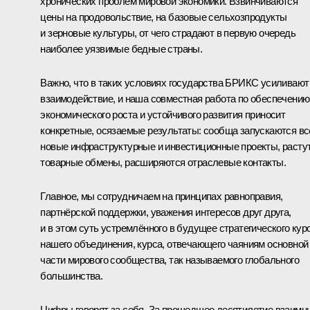
хронических проблем мировой экономики. Взвинчиваются
цены на продовольствие, на базовые сельхозпродукты
и зерновые культуры, от чего страдают в первую очередь
наиболее уязвимые бедные страны.
Важно, что в таких условиях государства БРИКС усиливают
взаимодействие, и наша совместная работа по обеспечению
экономического роста и устойчивого развития приносит
конкретные, осязаемые результаты: сообща запускаются вс
новые инфраструктурные и инвестиционные проекты, расту
товарные обмены, расширяются отраслевые контакты.
Главное, мы сотрудничаем на принципах равноправия,
партнёрской поддержки, уважения интересов друг друга,
и в этом суть устремлённого в будущее стратегического кур
нашего объединения, курса, отвечающего чаяниям основной
части мирового сообщества, так называемого глобального
большинства.
Цифры говорят за себя. За прошедшее десятилетие взаимн