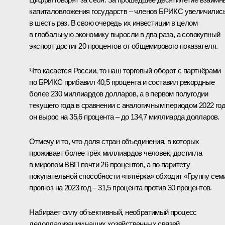
капиталовложения государств – членов БРИКС увеличилис
в шесть раз. В свою очередь их инвестиции в целом
в глобальную экономику выросли в два раза, а совокупный
экспорт достиг 20 процентов от общемирового показателя.
Что касается России, то наш торговый оборот с партнёрами
по БРИКС прибавил 40,5 процента и составил рекордные
более 230 миллиардов долларов, а в первом полугодии
текущего года в сравнении с аналогичным периодом 2022 го
он вырос на 35,6 процента – до 134,7 миллиарда долларов.
Отмечу и то, что доля стран объединения, в которых
проживает более трёх миллиардов человек, достигла
в мировом ВВП почти 26 процентов, а по паритету
покупательной способности «пятёрка» обходит «Группу сем
прогноз на 2023 год – 31,5 процента против 30 процентов.
Набирает силу объективный, необратимый процесс
дедолларизации наших хозяйственных связей,