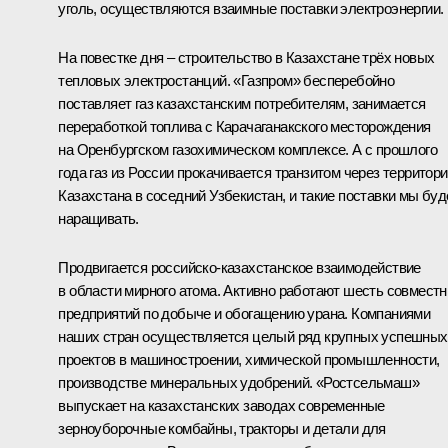
уголь, осуществляются взаимные поставки электроэнергии.
На повестке дня – строительство в Казахстане трёх новых
тепловых электростанций. «Газпром» бесперебойно
поставляет газ казахстанским потребителям, занимается
переработкой топлива с Карачаганакского месторождения
на Оренбургском газохимическом комплексе. А с прошлого
года газ из России прокачивается транзитом через территор
Казахстана в соседний Узбекистан, и такие поставки мы бу
наращивать.
Продвигается российско-казахстанское взаимодействие
в области мирного атома. Активно работают шесть совмест
предприятий по добыче и обогащению урана. Компаниями
наших стран осуществляется целый ряд крупных успешных
проектов в машиностроении, химической промышленности,
производстве минеральных удобрений. «Ростсельмаш»
выпускает на казахстанских заводах современные
зерноуборочные комбайны, тракторы и детали для