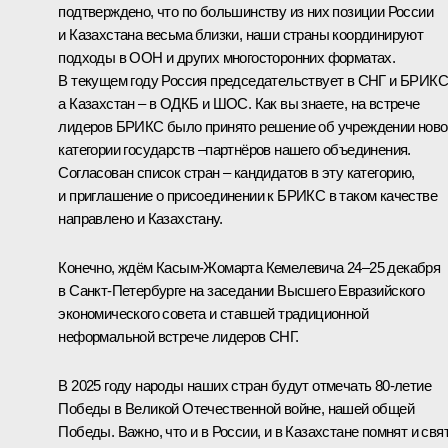
подтверждено, что по большинству из них позиции России
и Казахстана весьма близки, наши страны координируют
подходы в ООН и других многосторонних форматах.
В текущем году Россия председательствует в СНГ и БРИКС
а Казахстан – в ОДКБ и ШОС. Как вы знаете, на встрече
лидеров БРИКС было принято решение об учреждении ново
категории государств –партнёров нашего объединения.
Согласован список стран – кандидатов в эту категорию,
и приглашение о присоединении к БРИКС в таком качестве
направлено и Казахстану.
Конечно, ждём Касым-Жомарта Кемелевича 24–25 декабря
в Санкт-Петербурге на заседании Высшего Евразийского
экономического совета и ставшей традиционной
неформальной встрече лидеров СНГ.
В 2025 году народы наших стран будут отмечать 80-летие
Победы в Великой Отечественной войне, нашей общей
Победы. Важно, что и в России, и в Казахстане помнят и свя