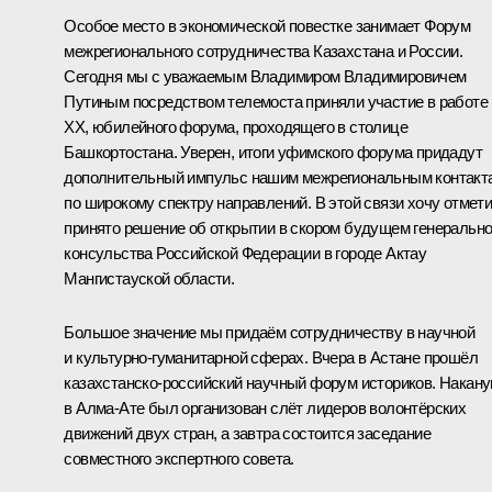
Особое место в экономической повестке занимает Форум
межрегионального сотрудничества Казахстана и России.
Сегодня мы с уважаемым Владимиром Владимировичем
Путиным посредством телемоста приняли участие в работе
XX, юбилейного форума, проходящего в столице
Башкортостана. Уверен, итоги уфимского форума придадут
дополнительный импульс нашим межрегиональным контакт
по широкому спектру направлений. В этой связи хочу отмети
принято решение об открытии в скором будущем генерально
консульства Российской Федерации в городе Актау
Мангистауской области.
Большое значение мы придаём сотрудничеству в научной
и культурно-гуманитарной сферах. Вчера в Астане прошёл
казахстанско-российский научный форум историков. Накану
в Алма-Ате был организован слёт лидеров волонтёрских
движений двух стран, а завтра состоится заседание
совместного экспертного совета.