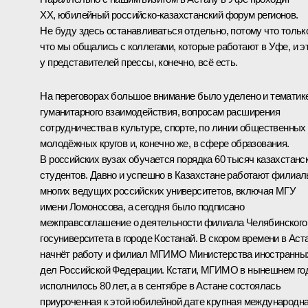
XX, юбилейный российско-казахстанский форум регионов.
Не буду здесь останавливаться отдельно, потому что тольк
что мы общались с коллегами, которые работают в Уфе, и э
у представителей прессы, конечно, всё есть.
На переговорах большое внимание было уделено и тематик
гуманитарного взаимодействия, вопросам расширения
сотрудничества в культуре, спорте, по линии общественных
молодёжных кругов и, конечно же, в сфере образования.
В российских вузах обучается порядка 60 тысяч казахстанс
студентов. Давно и успешно в Казахстане работают филиа
многих ведущих российских университетов, включая МГУ
имени Ломоносова, а сегодня было подписано
межправсоглашение о деятельности филиала Челябинского
госуниверситета в городе Костанай. В скором времени в Аст
начнёт работу и филиал МГИМО Министерства иностранны
дел Российской Федерации. Кстати, МГИМО в нынешнем го
исполнилось 80 лет, а в сентябре в Астане состоялась
приуроченная к этой юбилейной дате крупная международн