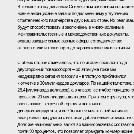
В только что подписанном Совместном заявлении поставле
новые амбициозные задачи по дальнейшему углублению
стратегического партнёрства двух наших стран. Их реализа
будут способствовать и заключённые многочисленные
межправительственные и межведомственные документы,
охватывающие самые разные сферы сотрудничества:
от энергетики и транспорта до здравоохранения и юстиции.
С обеих сторон отмечалось, что по итогам прошлого года
двусторонний товарооборот – об этом уже тоже мы
неоднократно сегодня говорили – вплотную приблизился
к отметке в 30 миллиардов долларов. По нашей статистике, 
28,4 [миллиарда долларов], а в январе–сентябре текущего г
превысил 20 миллиардов долларов. При этом структура, чт
очень важно, встречной торговли постоянно
диверсифицируется, и всё большее место в ней занимает
несырьевая продукция с высокой добавленной стоимостью.
Доля же национальных валют во взаиморасчётах составляе
почти 90 процентов, что позволяет ограждать коммерческие