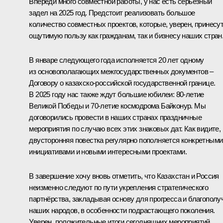
Впереди много совместной работы, у нас есть серьёзный
задел на 2025 год. Предстоит реализовать большое
количество совместных проектов, которые, уверен, принесу
ощутимую пользу как гражданам, так и бизнесу наших стран
В январе следующего года исполняется 20 лет одному
из основополагающих межгосударственных документов –
Договору о казахско-российской государственной границе.
В 2025 году нас также ждут большие юбилеи: 80-летие
Великой Победы и 70-летие космодрома Байконур. Мы
договорились провести в наших странах праздничные
мероприятия по случаю всех этих знаковых дат. Как видите,
двусторонняя повестка регулярно пополняется конкретными
инициативами и новыми интересными проектами.
В завершение хочу вновь отметить, что Казахстан и Россия
неизменно следуют по пути укрепления стратегического
партнёрства, закладывая основу для прогресса и благополу
наших народов, в особенности подрастающего поколения.
Уверен, положительные итоги сегодняшних мероприятий