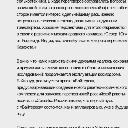
сельхозтехники. В ходе переговоров обсуждались вопросы
взаимодействия в транспортно-логистической сфере: с обеи
сторон имеется интерес к дальнейшему расширению
встречных перевозок железнодорожным и воздушным
транспортом. Хорошие перспективы для этого открываются
в связи с развитием международного коридора «Север–Юг»
от России до Индии, восточный участок которого пересекает
Казахстан.
Важно, что нам с казахстанскими друзьями удалось сохрани
и приумножить тесную кооперацию в области космических
исследований: продолжается эксплуатация космодрома
Байконур, реализуется проект «Байтерек»,
предусматривающий создание нового ракетно-космического
комплекса для запусков перспективной российской ракеты-
носителя «Союз-5». Рассчитываем, что первый пуск
с «Байтерека» состоится, как и запланировано, уже в будущ
году.
Параллельно с нашим визитом в Астану в Уфе проходит