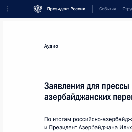
Президент России
События
Стру
Видеозаписи
Фотографии
Аудиозапи
Все материалы
Выступления
Совещан
Аудио
Показа
Заявления для прессы 
азербайджанских пере
Пресс-конференция
по итогам визита
По итогам российско-азербайдж
в Узбекистан
и Президент Азербайджана Ильх