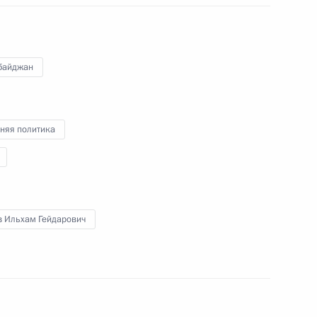
байджан
няя политика
Владимир Путин ответил
на вопросы журналистов
в Ильхам Гейдарович
22 февраля 2022 года
Аудио, 16 мин.
Глава государства ответил на ряд
актуальных вопросов