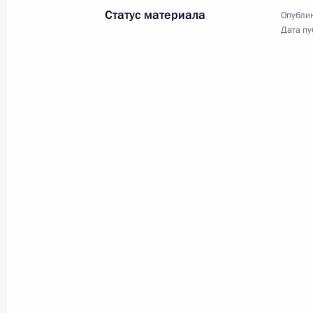
Республики Беларусь Александра
Статус материала
Опублик
Лукашенко главы двух государств
Дата пу
сделали заявления для прессы
и ответили на вопросы
журналистов.
Заявления для прессы
по итогам российско-
азербайджанских
переговоров
22 февраля 2022 года
Аудио, 18 мин.
По итогам российско-
азербайджанских переговоров
Владимир Путин и Президент