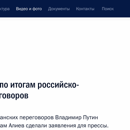
ктура
Видео и фото
Документы
Контакты
Поиск
си
ия, встречи
Встречи со СМИ
сентябрь, 2022
ть следующие материалы
по итогам российско-
говоров
Владимир Путин ответил
на вопросы журналистов
анских переговоров Владимир Путин
ам Алиев сделали заявления для прессы.