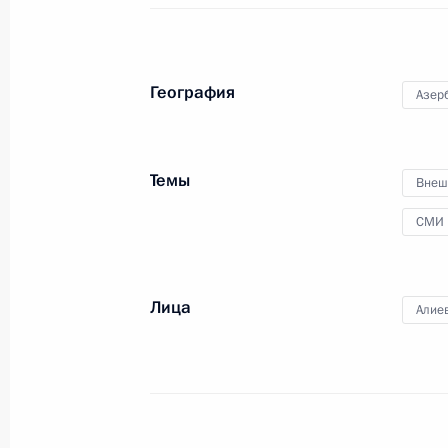
Владимир Путин и Президент
Туркменистана Сердар
Бердымухамедов сделали
заявления для прессы.
География
Азер
Темы
Внеш
СМИ
Совместная пресс-
конференция с Президентом
Лица
Белоруссии Александром
Алие
Лукашенко
12 апреля 2022 года
Аудио, 59 мин.
По завершении переговоров
Владимира Путина и Президента