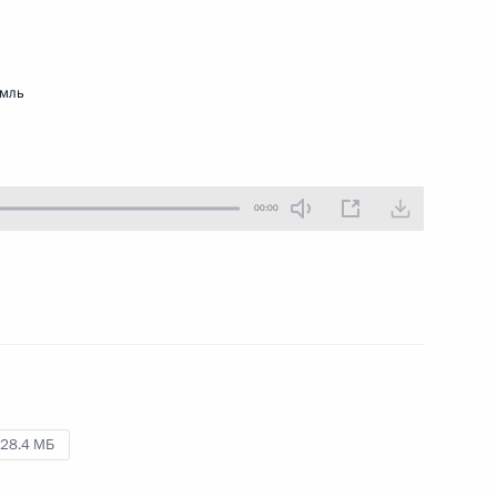
21 февраля 2022 года
Аудио, 17 мин.
В преддверии XIII Паралимпийских
емль
зимних игр Владимир Путин
в режиме видеоконференции
встретился со спортсменами
сборной команды Российской
Федерации.
00:00
Совещание
по экономическим вопросам
28.4 МБ
17 февраля 2022 года
Аудио, 13 мин.