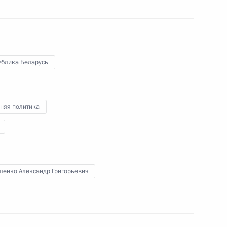
Президент в режиме
видеоконференции провёл
совещание по экономическим
вопросам.
ублика Беларусь
няя политика
Расширенное заседание
коллегии МЧС
шенко Александр Григорьевич
16 февраля 2022 года
Аудио, 43 мин.
Владимир Путин в режиме
видеоконференции принял участие
в расширенном заседании