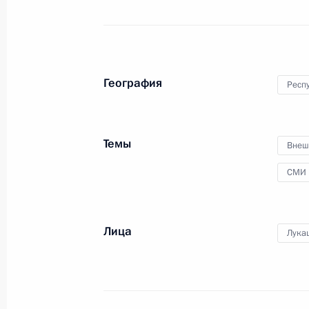
Владимир Путин и Президент
Белоруссии Александр Лукашенко
провели совместную пресс-
конференцию по итогам
российско-белорусских
География
переговоров.
Респ
Темы
Внеш
Расширенное заседание
СМИ
коллегии МВД России
Лица
Лука
17 февраля 2022 года
Аудио, 44 мин.
Глава государства принял участие
в ежегодном расширенном
заседании коллегии Министерства