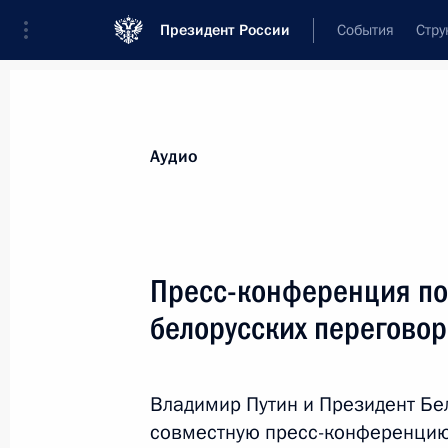
Президент России
События
Стру
Видеозаписи
Фотографии
Аудиозапи
Все материалы
Выступления
Совещан
Аудио
Показа
Пресс-конференция по
белорусских перегово
Совещание с постоянными
членами Совета
Владимир Путин и Президент Бе
Безопасности
совместную пресс-конференцию 