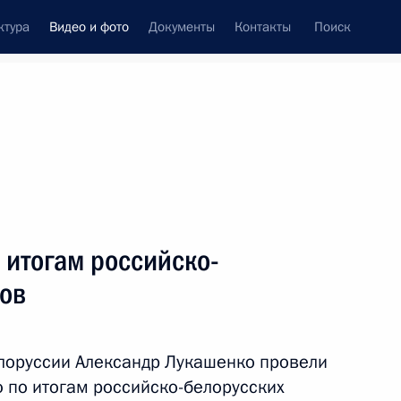
ктура
Видео и фото
Документы
Контакты
Поиск
си
ия, встречи
Встречи со СМИ
февраль, 2022
ть следующие материалы
 итогам российско-
ров
Встреча со спортсменами
паралимпийской команды
лоруссии Александр Лукашенко провели
России
по итогам российско-белорусских