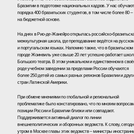
Бразилии в подготовке национальных кадров. У нас обучаю
порядка 400 бразильских студентов, в том числе более 80 –
на бюджетной основе.
На днях в Рио-де-Жанейро открылась российско-бразильск
межкультурная школа, где преподавание ведётся на русско
и португальском языках. Напомню также, что в бразильском
городе Жоинвиль уже свыше 20 лет успешно работает школ
Большого театра. В этом уникальном и единственном в сво
роде учебном заведении за пределами России обучаются
более 250 детей из самых разных регионов Бразилии и друг
стран Латинской Америки.
При обмене мнениями по глобальной и региональной
проблематике было констатировано, что по многим вопроса
позиции России и Бразилии близки или совпадают.
Поддерживается активный диалог по линии
внешнеполитических и оборонных ведомств. К слову, сегод
утром в Москве главы этих ведомств – министры иностранн