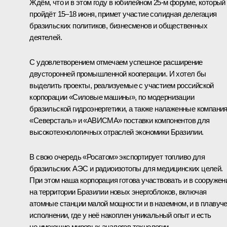
Ждём, что и в этом году в юбилейном 25-м форуме, который
пройдёт 15–18 июня, примет участие солидная делегация
бразильских политиков, бизнесменов и общественных
деятелей.
С удовлетворением отмечаем успешное расширение
двусторонней промышленной кооперации. И хотел бы
выделить проекты, реализуемые с участием российской
корпорации «Силовые машины», по модернизации
бразильской гидроэнергетики, а также налаженные компани
«Северсталь» и «АВИСМА» поставки компонентов для
высокотехнологичных отраслей экономики Бразилии.
В свою очередь «Росатом» экспортирует топливо для
бразильских АЭС и радиоизотопы для медицинских целей.
При этом наша корпорация готова участвовать и в сооружен
на территории Бразилии новых энергоблоков, включая
атомные станции малой мощности и в наземном, и в плавуч
исполнении, где у неё накоплен уникальный опыт и есть
не имеющие мировых аналогов технологии.