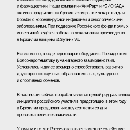
и фармацевтики. Наши компании «ХимРар» и «БИОКАД»
активно продвигают на бразильском рынке лекарства для
борьбы с коронавирусной инфекцией и онкологическими
заболеваниями. При поддержке Российского фонда прямых
инвестиций ведётся работа по локализации производства
в Бразилии вакцины «Спутник V».
Естественно, в ходе переговоров обсудили с Президентом
Болсонаро тематику гуманитарного взаимодействия.
Условились и далее всемерно способствовать развитию
двусторонних научных, образовательных, культурных
и спортивных обменов.
В частности, сейчас прорабатывается целый ряд различны
инициатив российского участия в предстоящих в этом году
в Бразилии празднованиях двухсотлетия со дня
провозглашения независимости.
Упомяну и то, что Россия оказывает заметное содействие