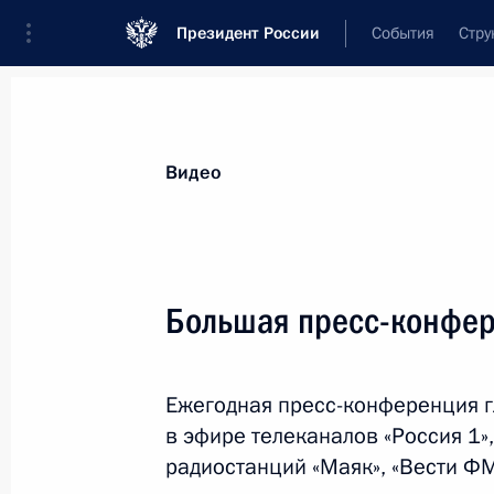
Президент России
События
Стру
Видеозаписи
Фотографии
Аудиозапи
Все материалы
Выступления
Совещан
Видео
Показа
Большая пресс-конфер
Заявления для прессы
Ежегодная пресс-конференция г
по итогам российско-
в эфире телеканалов «Россия 1»,
аргентинских переговоров
радиостанций «Маяк», «Вести ФМ