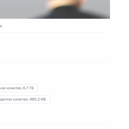
ео, 4 ч.
на
кое качество,
6.7 ГБ
артное качество,
985.2 МБ