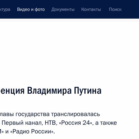
ктура
Видео и фото
Документы
Контакты
Поиск
си
ия, встречи
Встречи со СМИ
февраль, 2022
ть следующие материалы
енция Владимира Путина
Пресс-конференция
лавы государства транслировалась
по итогам российско-
 Первый канал, НТВ, «Россия 24», а также
венгерских переговоров
» и «Радио России».