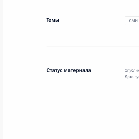
Темы
СМИ
Заявления для прессы
по итогам российско-
монгольских переговоров
Статус материала
Опублик
Дата пу
16 декабря 2021 года
Видео, 15 мин.