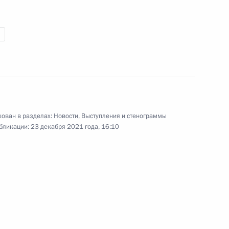
Совместная пресс-
конференция с Премьер-
министром Греции
ован в разделах:
Новости
,
Выступления и стенограммы
Кириакосом Мицотакисом
бликации:
23 декабря 2021 года, 16:10
8 декабря 2021 года
Видео, 35 мин.