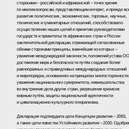
сторонами – российской и африканской – точек зрения
по многим вопросам, представляющим интерес, и прежде вс
развития политических, экономических, торговых, научных,
технических и гуманитарных отношений, способствовало
осуществлению наших целей и принятию руководителями
государств и правительств африканских стран и России
заключительной декларации, отражающей согласованные
обеими сторонами принципы, важнейшие из которых –
уважение международной законности, положений устава О
достижение мира и безопасности путём создания более
равноправных и справедливых международных отношений
и миропорядка, основанного на принципах многосторонности
уважения национального суверенитета, невмешательства
во внутренние дела других стран, разрешения кризисов
мирным путём, защиты национальной идентичности
и цивилизационно-культурного плюрализма.
Декларация подтвердила цели Концепции развития – 2063,
а также цели повестки Устойчивого развития – 2030. Одобре