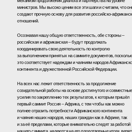
механизм продолжения диалога и партнёрства на уровне
министров. Мы высоко ценим все эти шаги и считаем, что он
создают прочную основу для развития российско-африканс
отношений.
Осознавая нашу общую ответственность, обе стороны –
российская и африканская – будут продолжать
координировать свою деятельность по контролю
за выполнением принятых на саммите документов, поскольк
это соответствует надеждам и чаяниям народов Африканско
континента и дружественной Российской Федерации.
На всех нас лежит ответственность за продолжение
созидательной работы на основе достигнутого и совместны
усилия по закреплению тех результатов, к которым пришёл
первый саммит Россия – Африка, с тем чтобы как можно
полнее отразить потребности Африканского континента
и чаяния наших народов, наших граждан как в Африке, так
и за её пределами, которые внимательно следят за работой
нашего саммита, надеются на его плодотворные итоги, верят