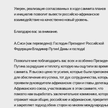
Уверен, реализация согласованных в ходе саммита планов
и инициатив позволит вывести российско-африканское
взаимодействие на качественно новый уровень.
Благодарю вас за внимание.
А.Сиси
(как переведено)
: Господин Президент Российской
Федерации Владимир Путин! Дамы и господа!
Позвольте мне поблагодарить вас всех и особенно Президе
Путина за радушие и теплоту, которую мы ощутили во время
саммита. Я высоко ценю те усилия, которые были приложе
для обеспечения его успеха, тот дух сотрудничества, котор
проявили руководители африканских стран и главы делегац
Африканского союза, участвовавших в этом саммите, что
помогло нам выработать заключительное коммюнике, котор
отражает наши общие, российские и африканские, приорите
и закрепляет подход обеих сторон ко многим международн