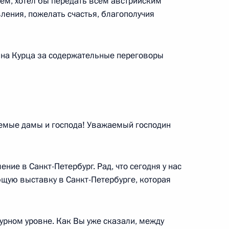
аем, хотел бы передать всем австрийским
рции Реджепом Тайипом
ения, пожелать счастья, благополучия
дина Курца за содержательные переговоры
оссийско-вьетнамских
11м
емые дамы и господа! Уважаемый господин
ние в Санкт-Петербург. Рад, что сегодня у нас
щую выставку в Санкт-Петербурге, которая
ереговоров с Президентом
2
13м
турном уровне. Как Вы уже сказали, между