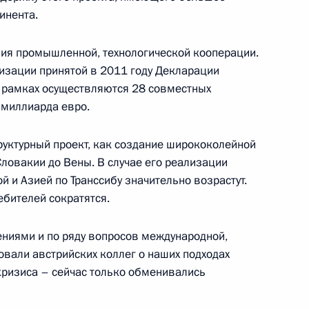
инента.
ия промышленной, технологической кооперации.
изации принятой в 2011 году Декларации
ийско-венгерских
4
20м
ё рамках осуществляются 28 совместных
 миллиарда евро.
ль
уктурный проект, как создание ширококолейной
ловакии до Вены. В случае его реализации
ик
 и Азией по Транссибу значительно возрастут.
ебителей сократятся.
ссийско-турецких
7
16м
ниями и по ряду вопросов международной,
вали австрийских коллег о наших подходах
кризиса – сейчас только обменивались