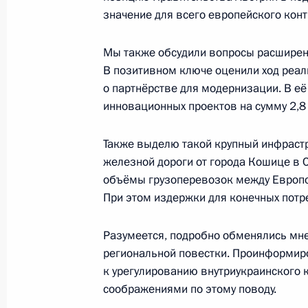
значение для всего европейского конт
18 сентября 2018 года, вторник
Мы также обсудили вопросы расширен
В позитивном ключе оценили ход реал
Пресс-конференция по итогам росс
о партнёрстве для модернизации. В е
переговоров
инновационных проектов на сумму 2,8
18 сентября 2018 года, 16:00
Москва, Крем
Также выделю такой крупный инфрастр
железной дороги от города Кошице в С
17 сентября 2018 года, понедельн
объёмы грузоперевозок между Европой
При этом издержки для конечных потр
Заявления для прессы по итогам ро
переговоров
Разумеется, подробно обменялись мне
17 сентября 2018 года, 19:40
Сочи
региональной повестки. Проинформиро
к урегулированию внутриукраинского 
соображениями по этому поводу.