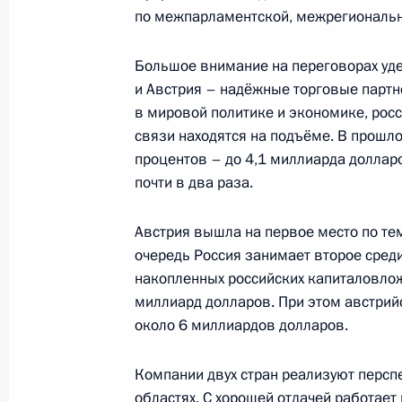
по межпарламентской, межрегиональн
Пресс-конференция по итогам росс
переговоров
Большое внимание на переговорах уде
24 октября 2018 года, 19:15
Москва, Кремл
и Австрия – надёжные торговые партн
в мировой политике и экономике, рос
связи находятся на подъёме. В прошло
19 октября 2018 года, пятница
процентов – до 4,1 миллиарда доллар
почти в два раза.
Заявления для прессы по итогам ро
переговоров
Австрия вышла на первое место по те
19 октября 2018 года, 11:20
Ташкент
очередь Россия занимает второе сред
накопленных российских капиталовло
миллиард долларов. При этом австрий
около 6 миллиардов долларов.
17 октября 2018 года, среда
Заявления для прессы по итогам п
Компании двух стран реализуют перс
Египта Абдельфаттахом Сиси
областях. С хорошей отдачей работает