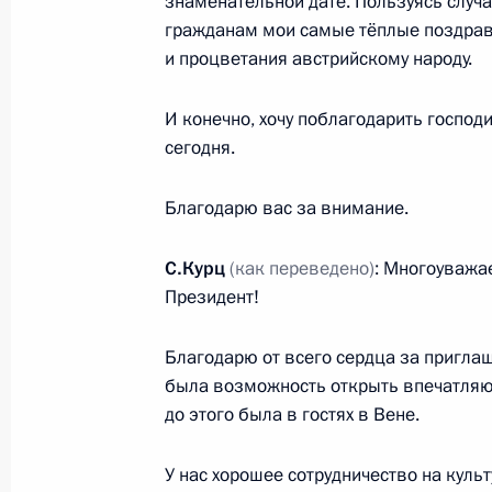
знаменательной дате. Пользуясь случ
Хасаном Рухани и Президентом Ту
гражданам мои самые тёплые поздравл
Эрдоганом
и процветания австрийскому народу.
7 сентября 2018 года, 16:00
Тегеран
И конечно, хочу поблагодарить госпо
сегодня.
6 сентября 2018 года, четверг
Благодарю вас за внимание.
Заявления для прессы по итогам р
переговоров
С.Курц
(как переведено)
: Многоуважа
Президент!
6 сентября 2018 года, 15:45
Сочи
Благодарю от всего сердца за приглаше
была возможность открыть впечатляю
1 сентября 2018 года, суббота
до этого была в гостях в Вене.
Заявления для прессы по итогам п
У нас хорошее сотрудничество на куль
Азербайджана Ильхамом Алиевым