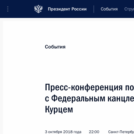
Президент России
События
Стру
Президент
Администрация
Государст
Новости
Стенограммы
Поездки
Те
События
Рубрикация материалов
Все материалы
Пресс-конференция по
Послания Федеральному Собранию
с Федеральным канцле
Заявления по важнейшим вопросам
Курцем
Совещания, заседания, рабочие встречи
Речи и обращения
3 октября 2018 года
22:00
Санкт-Петербу