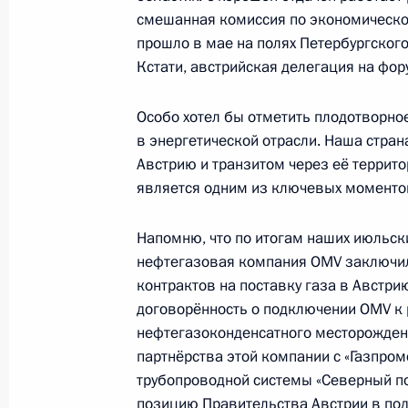
смешанная комиссия по экономическом
17 октября 2018 года, 16:00
Сочи
прошло в мае на полях Петербургског
Кстати, австрийская делегация на фо
5 октября 2018 года, пятница
Особо хотел бы отметить плодотворное
в энергетической отрасли. Наша стра
Заявления для прессы по итогам р
Австрию и транзитом через её террито
переговоров
является одним из ключевых моменто
5 октября 2018 года, 12:20
Нью-Дели
Напомню, что по итогам наших июльски
нефтегазовая компания OMV заключил
3 октября 2018 года, среда
контрактов на поставку газа в Австри
договорённость о подключении OMV к 
Пресс-конференция по итогам пер
нефтегазоконденсатного месторождени
канцлером Австрии Себастианом К
партнёрства этой компании с «Газпром
трубопроводной системы «Северный по
3 октября 2018 года, 22:00
Санкт-Петербург
позицию Правительства Австрии в по