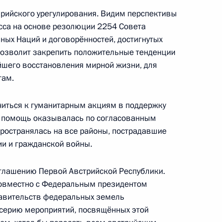
рийского урегулирования. Видим перспективы
ереговоров с Председателем
3
14м
сса на основе резолюции 2254 Совета
ых Наций и договорённостей, достигнутых
 позволит закрепить положительные тенденции
ейшего восстановления мирной жизни, для
гам.
ик
читься к гуманитарным акциям в поддержку
я помощь оказывалась по согласованным
оссийско-японских
6
17м
ространялась на все районы, пострадавшие
ии и гражданской войны.
зглашению Первой Австрийской Республики.
 совместно с Федеральным президентом
равительств федеральных земель
 серию мероприятий, посвящённых этой
ечи с Президентом Ирана
3
32м