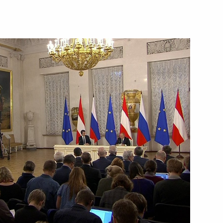
ть следующие материалы
2
6м
ереговоров с Президентом
1
11м