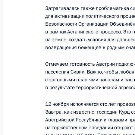
11 сентября 2018 года, вторник
Затрагивалась также проблематика си
Заявления для прессы по итогам п
для активизации политического проце
КНР Си Цзиньпином
Безопасности Организации Объединённ
в рамках Астанинского процесса. Это
11 сентября 2018 года, 13:10
Владивосток
на земле, создать условия для дальн
возвращения беженцев к родным оча
10 сентября 2018 года, понедельн
Отмечаем готовность Австрии подклю
населения Сирии. Важно, чтобы люба
Заявления для прессы по итогам р
с законными властями каналам и расп
переговоров
в результате террористической агресс
10 сентября 2018 года, 15:15
Владивосток
12 ноября исполняется сто лет прово
Завтра, как известно, господин Курц
7 сентября 2018 года, пятница
Австрийской Республики и главами п
на торжественном заседании откроют
Пресс-конференция по итогам встр