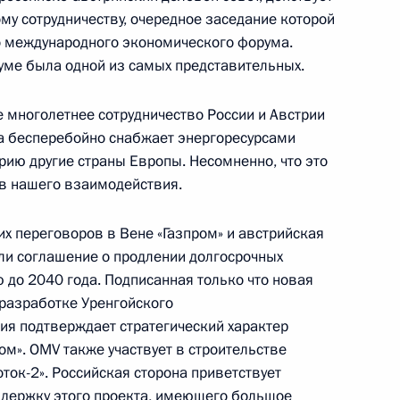
у сотрудничеству, очередное заседание которой
о международного экономического форума.
руме была одной из самых представительных.
 многолетнее сотрудничество России и Австрии
на бесперебойно снабжает энергоресурсами
оссийско-индийских
14
18м
рию другие страны Европы. Несомненно, что это
в нашего взаимодействия.
х переговоров в Вене «Газпром» и австрийская
и соглашение о продлении долгосрочных
ю до 2040 года. Подписанная только что новая
разработке Уренгойского
еговоров с Федеральным
28м
я подтверждает стратегический характер
урцем
ом». OMV также участвует в строительстве
ток-2». Российская сторона приветствует
ддержку этого проекта, имеющего большое