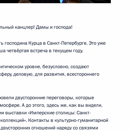
ьный канцлер! Дамы и господа!
налистов
6
28м
 господина Курца в Санкт-Петербурге. Это уже
ша четвёртая встреча в текущем году.
итическом уровне, безусловно, создают
феру, деловую, для развития, всестороннего
чи лидеров России, Турции,
:
16
.
ровели двусторонние переговоры, которые
осфере. А до этого, здесь же, как вы видели,
ии выставки «Имперские столицы: Санкт-
коллекций». Контакты в культурно-гуманитарной
 двусторонних отношений наряду со связями