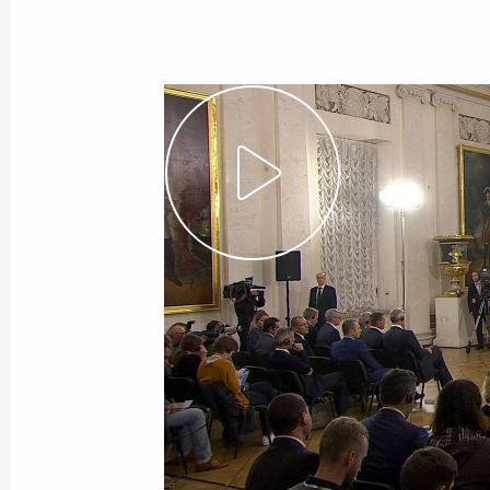
Показа
5 декабря 2018 года, среда
Ответы на вопросы журналистов
5 декабря 2018 года, 14:40
Москва
2 декабря 2018 года, воскресенье
Заявления для прессы по итогам п
Аргентины Маурисио Макри
2 декабря 2018 года, 03:10
Буэнос-Айрес