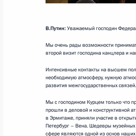
15 ноября 2018 года, четверг
В.Путин:
Уважаемый господин Федерал
Ответы на вопросы российских жур
15 ноября 2018 года, 12:20
Сингапур
Мы очень рады возможности принимать
второй визит господина канцлера и на
27 октября 2018 года, суббота
Интенсивные контакты на высшем пол
необходимую атмосферу, нужную атмос
Пресс-конференция по итогам встре
развития межгосударственных связей
Германии и Франции
27 октября 2018 года, 20:30
Стамбул
Мы с господином Курцем только что п
прошли в деловой и конструктивной атм
в Эрмитаже, приняли участие в открыт
Петербург – Вена. Шедевры музейных 
24 октября 2018 года, среда
сфере являются одной из основ наших