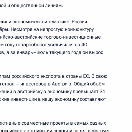
ой и общественной линиям.
ийско-итальянских
8
33м
лили экономической тематике. Россия
ь
ёры. Несмотря на непростую конъюнктуру
сийско-австрийские торгово-инвестиционные
м году товарооборот увеличился на 40
ов, а за январь–июль текущего года он вырос
ссийско-узбекистанских
5
16м
мпам российского экспорта в страны ЕС. В свою
и стран – инвесторов в Австрию. Общий объём
жений в австрийскую экономику превышает 31
ские инвестиции в нашу экономику составляют
ереговоров с Президентом
4
15м
пективные совместные проекты в самых разных
 российско-австрийский деловой совет, действует