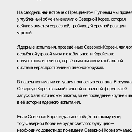
На сегодняшней встрече с Президентом Путиным мы прове
углублённый обмен мнениями о Северной Корее, которая
сейчас является серьёзной, требующей срочной реакции
угрозой.
Ядерные испытания, проведённые Северной Кореей, являю
серьёзной угрозой миру и стабильности Корейского
полуострова и региона, серьёзным вызовом глобальной
системе нераспространения ядерного оружия.
В нашем понимании ситуация полностью совпала. Я осужд
Северную Корею в самой сильной словесной форме за её
запуск баллистической ракеты, за её проведение крупнейше
в её истории ядерного испытания.
Если Северная Корея и дальше пойдёт по такому пути,
то у Северной Кореи не будет светлого будущего –
необходимо довести до понимания Северной Кореи эту мыс