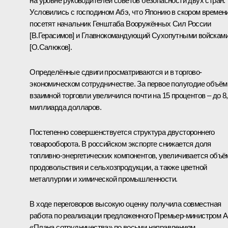
на уровне руководителей советов безопасности двух стран.
Условились с господином Абэ, что Японию в скором времен
посетят начальник Генштаба Вооружённых Сил России
[В.Герасимов] и Главнокомандующий Сухопутными войскам
[О.Салюков].
Определённые сдвиги просматриваются и в торгово-
экономическом сотрудничестве. За первое полугодие объём
взаимной торговли увеличился почти на 15 процентов – до 8
миллиарда долларов.
Постепенно совершенствуется структура двустороннего
товарооборота. В российском экспорте снижается доля
топливно-энергетических компонентов, увеличивается объё
продовольствия и сельхозпродукции, а также цветной
металлургии и химической промышленности.
В ходе переговоров высокую оценку получила совместная
работа по реализации предложенного Премьер-министром 
«Плана сотрудничества» по восьми направлениям