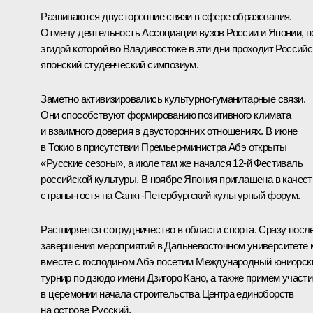
Развиваются двусторонние связи в сфере образования.
Отмечу деятельность Ассоциации вузов России и Японии, п
эгидой которой во Владивостоке в эти дни проходит Российс
японский студенческий симпозиум.
Заметно активизировались культурно-гуманитарные связи.
Они способствуют формированию позитивного климата
и взаимного доверия в двусторонних отношениях. В июне
в Токио в присутствии Премьер-министра Абэ открыты
«Русские сезоны», а июле там же начался 12-й Фестиваль
российской культуры. В ноябре Япония приглашена в качест
страны-гостя на Санкт-Петербургский культурный форум.
Расширяется сотрудничество в области спорта. Сразу посл
завершения мероприятий в Дальневосточном университете
вместе с господином Абэ посетим Международный юниорск
турнир по дзюдо имени Дзигоро Кано, а также примем участи
в церемонии начала строительства Центра единоборств
на острове Русский.