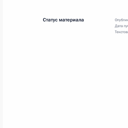
6 сентября 2017 года, 12:15
Владивосток
Статус материала
Опублик
Дата пу
Осмотр корвета «Совершенный»
Текстов
6 сентября 2017 года, 11:30
Владивосток
Посещение выставки «Улица Дальн
6 сентября 2017 года, 10:30
Владивосток
Заявления для прессы по итогам п
Республики Корея Мун Чжэ Ином
6 сентября 2017 года, 09:40
Владивосток