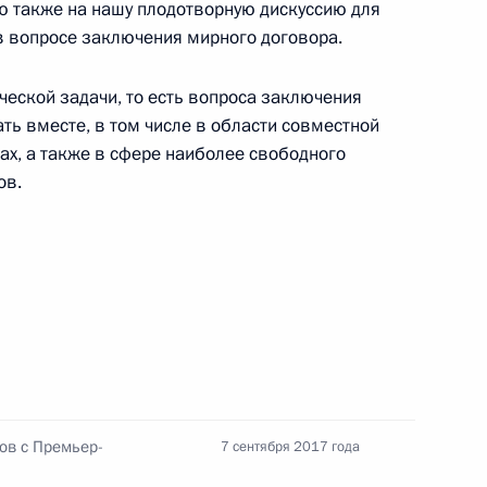
аю также на нашу плодотворную дискуссию для
5
 в вопросе заключения мирного договора.
ческой задачи, то есть вопроса заключения
ать вместе, в том числе в области совместной
ах, а также в сфере наиболее свободного
экономического форума
:
7
ов.
алтмагийн Баттулгой
6
ов с Премьер-
7 сентября 2017 года
жных деловых кругов
5
3м