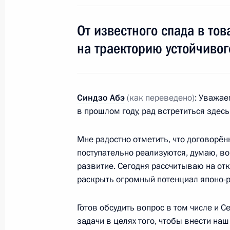
7 сентября 2017 года, четверг
От известного спада в то
Посещение финальных соревновани
на траекторию устойчивог
7 сентября 2017 года, 15:45
Владивосток
Передача капсулы с посланием бу
Синдзо Абэ
(как переведено)
: Уважае
в прошлом году, рад встретиться здесь
7 сентября 2017 года, 15:30
Владивосток
Мне радостно отметить, что договорённ
поступательно реализуются, думаю, во
Заявления для прессы по итогам п
развитие. Сегодня рассчитываю на от
министром Японии Синдзо Абэ
раскрыть огромный потенциал японо-р
7 сентября 2017 года, 14:20
Владивосток
Готов обсудить вопрос в том числе и 
задачи в целях того, чтобы внести на