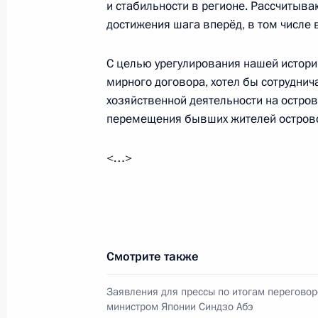
и стабильности в регионе. Рассчитыв
Российско-японские переговоры
достижения шага вперёд, в том числе
7 сентября 2017 года, 12:20
Владивосток
С целью урегулирования нашей истори
мирного договора, хотел бы сотруднич
хозяйственной деятельности на остров
Пленарное заседание Восточного 
перемещения бывших жителей остров
7 сентября 2017 года, 10:00
Владивосток
<…>
Встреча с Президентом Монголии Х
7 сентября 2017 года, 06:40
Владивосток
Смотрите также
6 сентября 2017 года, среда
Заявления для прессы по итогам переговор
министром Японии Синдзо Абэ
Встреча с представителями зарубе