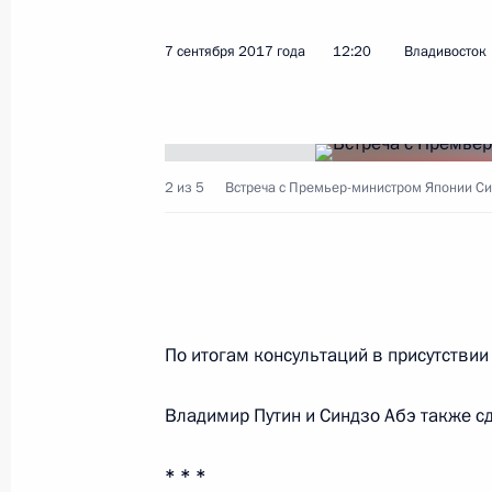
Поздравление Президенту Таджики
с Днём независимости
7 сентября 2017 года
12:20
Владивосток
9 сентября 2017 года, 10:10
8 сентября 2017 года, пятница
2 из 5
Встреча с Премьер-министром Японии Си
Рабочая встреча с врио губернато
Решетниковым
8 сентября 2017 года, 19:00
Пермь
По итогам консультаций в присутствии
Встреча с представителями инфо
Владимир Путин и Синдзо Абэ также с
кластера Пермского края
8 сентября 2017 года, 18:30
Пермь
* * *