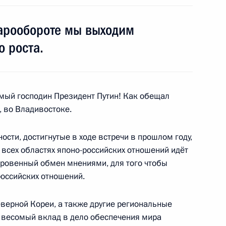
варообороте мы выходим
й турнира по дзюдо
10
2м
о роста.
дущему поколению
мый господин Президент Путин! Как обещал
3
, во Владивостоке.
ости, достигнутые в ходе встречи в прошлом году,
 всех областях японо-российских отношений идёт
ереговоров с Премьер-
4
13м
кровенный обмен мнениями, для того чтобы
оссийских отношений.
Северной Кореи, а также другие региональные
ш весомый вклад в дело обеспечения мира