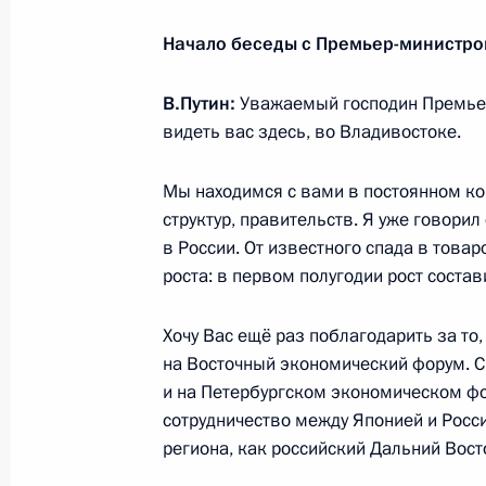
Начало беседы с Премьер-министро
Осмотр выставки Пермского инфор
кластера
В.Путин:
Уважаемый господин Премьер
видеть вас здесь, во Владивостоке.
8 сентября 2017 года, 18:00
Пермь
Мы находимся с вами в постоянном кон
структур, правительств. Я уже говори
Президент ознакомился с планами 
в России. От известного спада в това
8 сентября 2017 года, 16:15
Пермь
роста: в первом полугодии рост соста
Хочу Вас ещё раз поблагодарить за то
на Восточный экономический форум. С
Посещение судостроительного комп
и на Петербургском экономическом фор
8 сентября 2017 года, 06:30
Большой Камен
сотрудничество между Японией и Росси
региона, как российский Дальний Вост