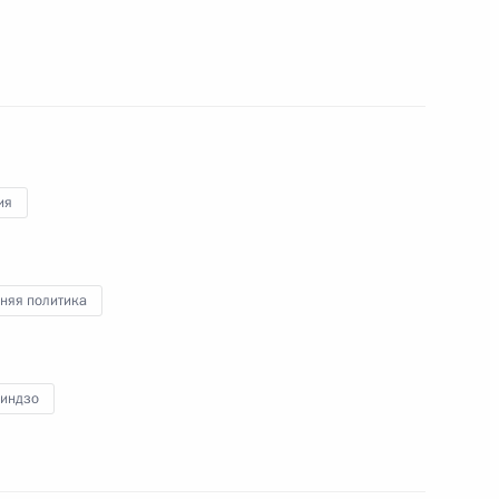
а КНР Ван Яном
7
ия
Приморского края Владимиром
1
няя политика
Синдзо
о вопросам комплексного
7
11м
ка