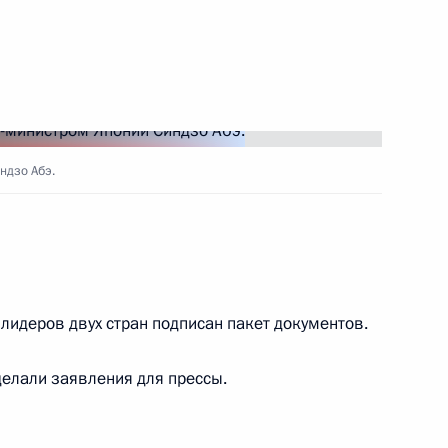
стана Эмомали Рахмону
ндзо Абэ.
ра Пермского края Максимом
2
 лидеров двух стран подписан пакет документов.
рмационно-коммуникационного
5
2м
делали заявления для прессы.