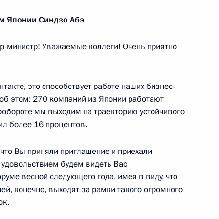
м Японии Синдзо Абэ
мационно-технологического
10
-министр! Уважаемые коллеги! Очень приятно
такте, это способствует работе наших бизнес-
л об этом: 270 компаний из Японии работают
благоустройства Перми
8
рообороте мы выходим на траекторию устойчивого
вил более 16 процентов.
, что Вы приняли приглашение и приехали
 удовольствием будем видеть Вас
лекса «Звезда»
7
3м
уме весной следующего года, имея в виду, что
ь
ей, конечно, выходят за рамки такого огромного
ок.