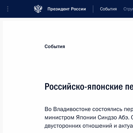
Президент России
События
Стру
Президент
Администрация
Государст
Новости
Стенограммы
Поездки
Те
События
Показа
Российско-японские п
Празднование 870-летия Москвы
Во Владивостоке состоялись пе
9 сентября 2017 года, 12:45
Москва, Красн
министром Японии Синдзо Абэ. 
двусторонних отношений и акту