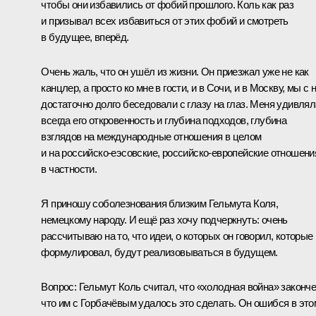
чтобы они избавились от фобий прошлого. Коль как раз
и призывал всех избавиться от этих фобий и смотреть
в будущее, вперёд.
Очень жаль, что он ушёл из жизни. Он приезжал уже не как
канцлер, а просто ко мне в гости, и в Сочи, и в Москву, мы с 
достаточно долго беседовали с глазу на глаз. Меня удивлял
всегда его откровенность и глубина подходов, глубина
взглядов на международные отношения в целом
и на российско-еэсовские, российско-европейские отношени
в частности.
Я приношу соболезнования близким Гельмута Коля,
немецкому народу. И ещё раз хочу подчеркнуть: очень
рассчитываю на то, что идеи, о которых он говорил, которые
формулировал, будут реализовываться в будущем.
Вопрос:
Гельмут Коль считал, что «холодная война» законче
что им с Горбачёвым удалось это сделать. Он ошибся в это