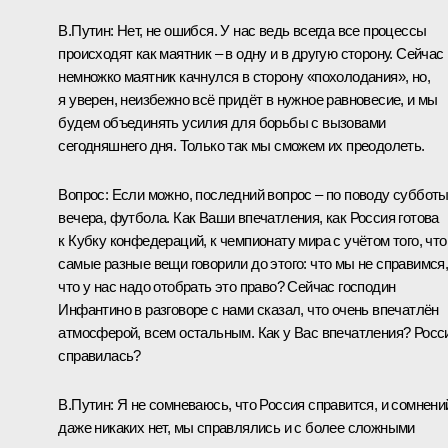
В.Путин:
Нет, не ошибся. У нас ведь всегда все процессы
происходят как маятник – в одну и в другую сторону. Сейчас
немножко маятник качнулся в сторону «похолодания», но,
я уверен, неизбежно всё придёт в нужное равновесие, и мы
будем объединять усилия для борьбы с вызовами
сегодняшнего дня. Только так мы сможем их преодолеть.
Вопрос:
Если можно, последний вопрос – по поводу субботы
вечера, футбола. Как Ваши впечатления, как Россия готова
к Кубку конфедераций, к чемпионату мира с учётом того, что
самые разные вещи говорили до этого: что мы не справимся
что у нас надо отобрать это право? Сейчас господин
Инфантино в разговоре с нами сказал, что очень впечатлён
атмосферой, всем остальным. Как у Вас впечатления? Росс
справилась?
В.Путин:
Я не сомневаюсь, что Россия справится, и сомнени
даже никаких нет, мы справлялись и с более сложными