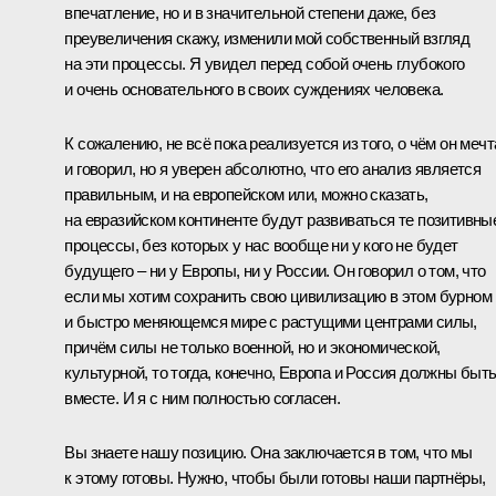
впечатление, но и в значительной степени даже, без
преувеличения скажу, изменили мой собственный взгляд
на эти процессы. Я увидел перед собой очень глубокого
и очень основательного в своих суждениях человека.
К сожалению, не всё пока реализуется из того, о чём он меч
и говорил, но я уверен абсолютно, что его анализ является
правильным, и на европейском или, можно сказать,
на евразийском континенте будут развиваться те позитивны
процессы, без которых у нас вообще ни у кого не будет
будущего – ни у Европы, ни у России. Он говорил о том, что
если мы хотим сохранить свою цивилизацию в этом бурном
и быстро меняющемся мире с растущими центрами силы,
причём силы не только военной, но и экономической,
культурной, то тогда, конечно, Европа и Россия должны быт
вместе. И я с ним полностью согласен.
Вы знаете нашу позицию. Она заключается в том, что мы
к этому готовы. Нужно, чтобы были готовы наши партнёры,