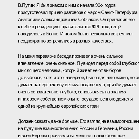
В.Путин:
Я был знаком с ним с начала 90‑х годов,
присутствовал при его разговоре с мэром Санкт-Петербурга
Анатолием Александровичем Собчаком. Он пригласил его
к себе в резиденцию, правительство ФРГ тогда ещё
находилось в Бонне. И потом было несколько встреч, мы
неоднократно встречались в разных качествах.
На меня первая же беседа произвела очень сильное
впечатление, очень сильное. Я увидел перед собой глубоког
мыслящего человека, который живёт не от выборов
до выборов, хотя и это, наверное, было для него важно, но о
думает на перспективу весьма отдалённую, причём думает
очень основательно, глубоко, основываясь на знаниях
и на своём собственном опыте государственного деятеля
одной из крупнейших европейских стран.
Должен сказать даже больше. Его взгляд на взаимоотношен
на будущие взаимоотношения России и Германии, России
и всей Европы произвели на меня не только большое