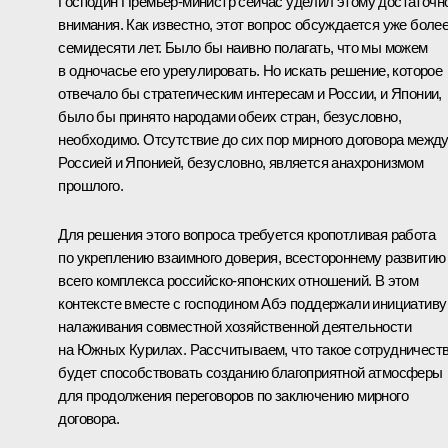
Господин Премьер-министр сейчас уделил этому достаточн
внимания. Как известно, этот вопрос обсуждается уже боле
семидесяти лет. Было бы наивно полагать, что мы можем
в одночасье его урегулировать. Но искать решение, которое
отвечало бы стратегическим интересам и России, и Японии,
было бы принято народами обеих стран, безусловно,
необходимо. Отсутствие до сих пор мирного договора межд
Россией и Японией, безусловно, является анахронизмом
прошлого.
Для решения этого вопроса требуется кропотливая работа
по укреплению взаимного доверия, всестороннему развитию
всего комплекса российско-японских отношений. В этом
контексте вместе с господином Абэ поддержали инициативу
налаживания совместной хозяйственной деятельности
на Южных Курилах. Рассчитываем, что такое сотрудничест
будет способствовать созданию благоприятной атмосферы
для продолжения переговоров по заключению мирного
договора.