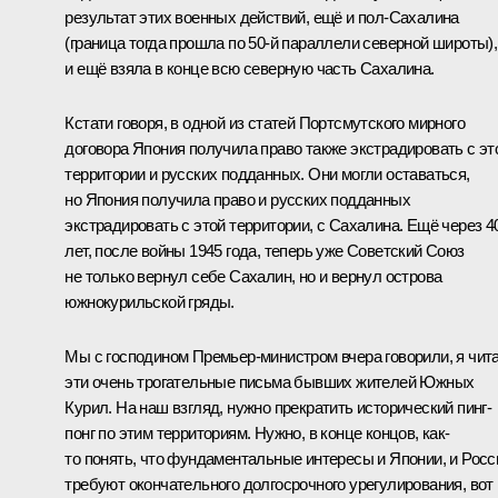
результат этих военных действий, ещё и пол-Сахалина
(граница тогда прошла по 50-й параллели северной широты),
и ещё взяла в конце всю северную часть Сахалина.
Кстати говоря, в одной из статей Портсмутского мирного
договора Япония получила право также экстрадировать с эт
территории и русских подданных. Они могли оставаться,
но Япония получила право и русских подданных
экстрадировать с этой территории, с Сахалина. Ещё через 4
лет, после войны 1945 года, теперь уже Советский Союз
не только вернул себе Сахалин, но и вернул острова
южнокурильской гряды.
Мы с господином Премьер-министром вчера говорили, я чит
эти очень трогательные письма бывших жителей Южных
Курил. На наш взгляд, нужно прекратить исторический пинг-
понг по этим территориям. Нужно, в конце концов, как-
то понять, что фундаментальные интересы и Японии, и Росс
требуют окончательного долгосрочного урегулирования, вот