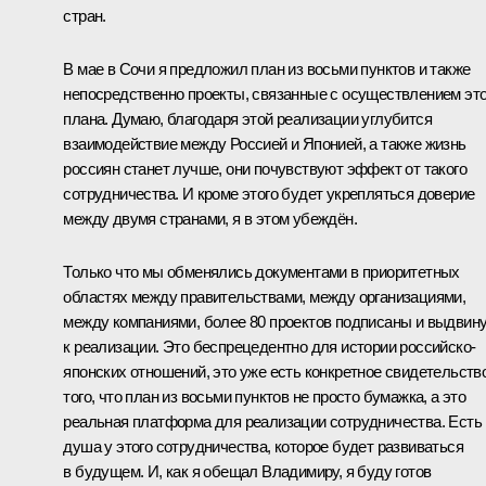
стран.
В мае в Сочи я предложил план из восьми пунктов и также
непосредственно проекты, связанные с осуществлением это
плана. Думаю, благодаря этой реализации углубится
взаимодействие между Россией и Японией, а также жизнь
россиян станет лучше, они почувствуют эффект от такого
сотрудничества. И кроме этого будет укрепляться доверие
между двумя странами, я в этом убеждён.
Только что мы обменялись документами в приоритетных
областях между правительствами, между организациями,
между компаниями, более 80 проектов подписаны и выдвин
к реализации. Это беспрецедентно для истории российско-
японских отношений, это уже есть конкретное свидетельств
того, что план из восьми пунктов не просто бумажка, а это
реальная платформа для реализации сотрудничества. Есть
душа у этого сотрудничества, которое будет развиваться
в будущем. И, как я обещал Владимиру, я буду готов