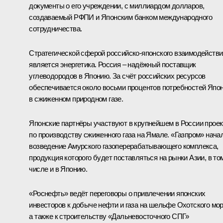
документы о его учреждении, с миллиардом долларов,
создаваемый РФПИ и Японским банком международного
сотрудничества.
Стратегической сферой российско-японского взаимодействи
является энергетика. Россия – надёжный поставщик
углеводородов в Японию. За счёт российских ресурсов
обеспечивается около восьми процентов потребностей Япо
в сжиженном природном газе.
Японские партнёры участвуют в крупнейшем в России проек
по производству сжиженного газа на Ямале. «Газпром» нача
возведение Амурского газоперерабатывающего комплекса,
продукция которого будет поставляться на рынки Азии, в то
числе и в Японию.
«Роснефть» ведёт переговоры о привлечении японских
инвесторов к добыче нефти и газа на шельфе Охотского мор
а также к строительству «Дальневосточного СПГ»