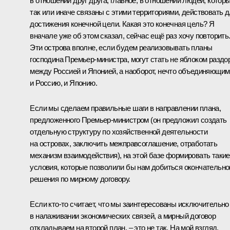
в отношении друг друга, главное, в отношении людей, котор
так или иначе связаны с этими территориями, действовать 
достижения конечной цели. Какая это конечная цель? Я
вначале уже об этом сказал, сейчас ещё раз хочу повторить
Эти острова вполне, если будем реализовывать планы
господина Премьер-министра, могут стать не яблоком раздо
между Россией и Японией, а наоборот, нечто объединяющим
и Россию, и Японию.
Если мы сделаем правильные шаги в направлении плана,
предложенного Премьер-министром (он предложил создать
отдельную структуру по хозяйственной деятельности
на островах, заключить межправсоглашение, отработать
механизм взаимодействия), на этой базе формировать такие
условия, которые позволили бы нам добиться окончательно
решения по мирному договору.
Если кто-то считает, что мы заинтересованы исключительно
в налаживании экономических связей, а мирный договор
откладываем на второй план, – это не так. На мой взгляд,