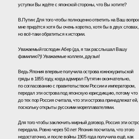
уступки Вы ждёте с японской стороны, что Вы хотите?
В.Путин:
Для того чтобы полноценно ответить на Ваш вопрос
мне придётся хотя бы очень коротко, хотя бы в двух словах,
но всё-таки обратиться к истории.
Уважаемый господин Абер (да, я так расслышал Вашу
фамилию?)! Уважаемые коллеги, друзья!
Ведь Япония впервые получила острова южнокурильской
гряды в 1855 году, когда адмирал Путятин окончательно,
по согласованию с правительством России и императором,
передал эти острова под японскую юрисдикцию, потому что
до тех пор Россия считала, что эти острова принадлежат ей,
поскольку открыты русскими мореплавателями.
Для того чтобы заключить мирный договор, Россия эти остр
передала. Ровно через 50 лет Япония посчитала, что этого
недостаточно, и после войны 1905 года получила ещё, как