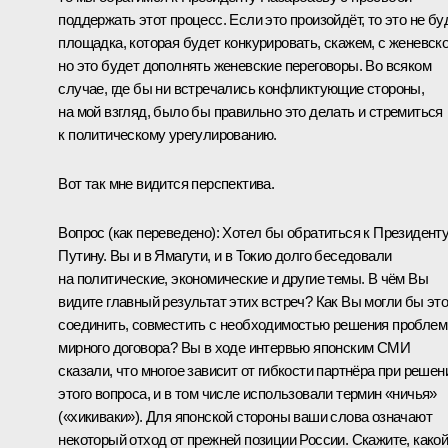
поддержать этот процесс. Если это произойдёт, то это не бу
площадка, которая будет конкурировать, скажем, с женевско
но это будет дополнять женевские переговоры. Во всяком
случае, где бы ни встречались конфликтующие стороны,
на мой взгляд, было бы правильно это делать и стремиться
к политическому урегулированию.
Вот так мне видится перспектива.
Вопрос
(как переведено)
:
Хотел бы обратиться к Президент
Путину. Вы и в Ямагути, и в Токио долго беседовали
на политические, экономические и другие темы. В чём Вы
видите главный результат этих встреч? Как Вы могли бы эт
соединить, совместить с необходимостью решения пробле
мирного договора? Вы в ходе интервью японским СМИ
сказали, что многое зависит от гибкости партнёра при решен
этого вопроса, и в том числе использовали термин «ничья»
(«хикиваки»). Для японской стороны ваши слова означают
некоторый отход от прежней позиции России. Скажите, како