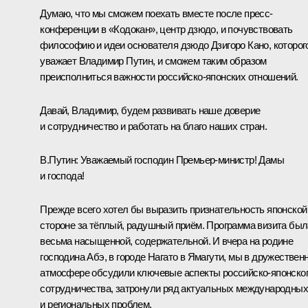
Думаю, что мы сможем поехать вместе после пресс-
конференции в «Кодокан», центр дзюдо, и почувствовать
философию и идеи основателя дзюдо Дзигоро Кано, которог
уважает Владимир Путин, и сможем таким образом
преисполниться важности российско-японских отношений.
Давай, Владимир, будем развивать наше доверие
и сотрудничество и работать на благо наших стран.
В.Путин
: Уважаемый господин Премьер-министр! Дамы
и господа!
Прежде всего хотел бы выразить признательность японской
стороне за тёплый, радушный приём. Программа визита был
весьма насыщенной, содержательной. И вчера на родине
господина Абэ, в городе Нагато в Ямагути, мы в дружествен
атмосфере обсудили ключевые аспекты российско-японско
сотрудничества, затронули ряд актуальных международных
и региональных проблем.