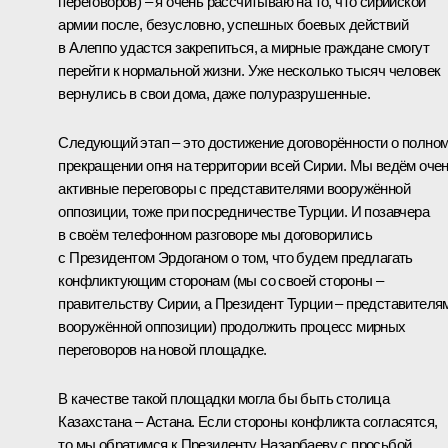
переговоров) – я очень рассчитываю на то, что сирийской
армии после, безусловно, успешных боевых действий
в Алеппо удастся закрепиться, а мирные граждане смогут
перейти к нормальной жизни. Уже несколько тысяч человек
вернулись в свои дома, даже полуразрушенные.
Следующий этап – это достижение договорённости о полно
прекращении огня на территории всей Сирии. Мы ведём оче
активные переговоры с представителями вооружённой
оппозиции, тоже при посредничестве Турции. И позавчера
в своём телефонном разговоре мы договорились
с Президентом Эрдоганом о том, что будем предлагать
конфликтующим сторонам (мы со своей стороны –
правительству Сирии, а Президент Турции – представителя
вооружённой оппозиции) продолжить процесс мирных
переговоров на новой площадке.
В качестве такой площадки могла бы быть столица
Казахстана – Астана. Если стороны конфликта согласятся,
то мы обратимся к Президенту Назарбаеву с просьбой