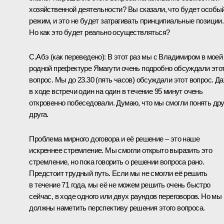
хозяйственной деятельности? Вы сказали, что будет особы
режим, и это не будет затрагивать принципиальные позиции.
Но как это будет реально осуществляться?
С.Абэ
(как переведено)
:
В этот раз мы с Владимиром в моей
родной префектуре Ямагути очень подробно обсуждали это
вопрос. Мы до 23.30 (пять часов) обсуждали этот вопрос. Д
в ходе встречи один на один в течение 95 минут очень
откровенно побеседовали. Думаю, что мы смогли понять дру
друга.
Проблема мирного договора и её решение – это наше
искреннее стремление. Мы смогли открыто выразить это
стремление, но пока говорить о решении вопроса рано.
Предстоит трудный путь. Если мы не смогли её решить
в течение 71 года, мы её не можем решить очень быстро
сейчас, в ходе одного или двух раундов переговоров. Но мы
должны наметить перспективу решения этого вопроса.