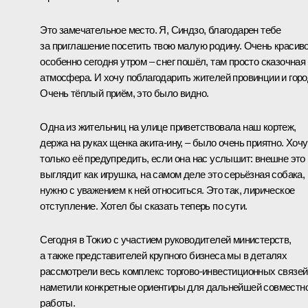
Это замечательное место. Я, Синдзо, благодарен тебе
за приглашение посетить твою малую родину. Очень красиво
особенно сегодня утром – снег пошёл, там просто сказочная
атмосфера. И хочу поблагодарить жителей провинции и горо
Очень тёплый приём, это было видно.
Одна из жительниц на улице приветствовала наш кортеж,
держа на руках щенка акита-ину, – было очень приятно. Хочу
только её предупредить, если она нас услышит: внешне это
выглядит как игрушка, на самом деле это серьёзная собака,
нужно с уважением к ней относиться. Это так, лирическое
отступление. Хотел бы сказать теперь по сути.
Сегодня в Токио с участием руководителей министерств,
а также представителей крупного бизнеса мы в деталях
рассмотрели весь комплекс торгово-инвестиционных связей
наметили конкретные ориентиры для дальнейшей совместн
работы.