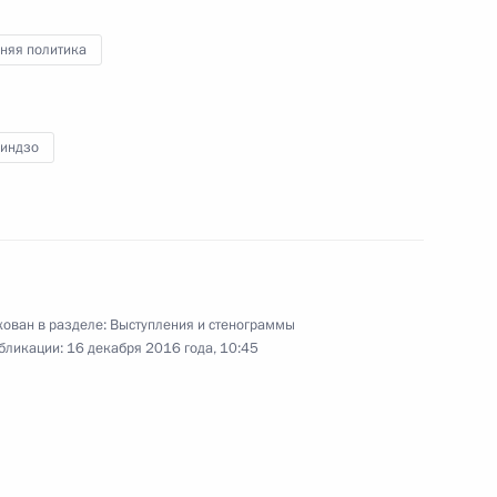
няя политика
Президентом Киргизии
12
33м
Синдзо
к
ован в разделе:
Выступления и стенограммы
бликации:
16 декабря 2016 года, 10:45
оссийско-таджикистанских
1
15м