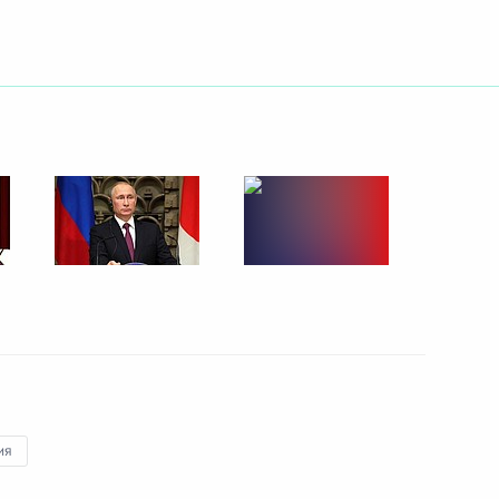
ть следующие материалы
и российско-армянских
3
15м
Президентом Турции Реджепом
2
35м
ия