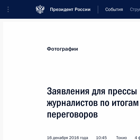
Президент России
События
Стру
Президент
Администрация
Государст
Новости
Стенограммы
Поездки
Те
Фотографии
Рубрикация материалов
Все материалы
Заявления для прессы 
Послания Федеральному Собранию
журналистов по итогам
Заявления по важнейшим вопросам
переговоров
Совещания, заседания, рабочие встречи
Речи и обращения
16 декабря 2016 года
10:45
Токио
4 