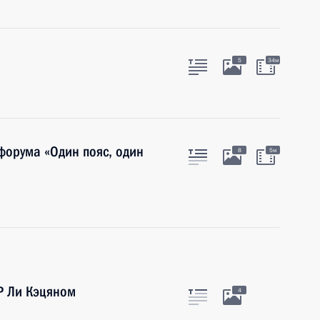
5
34м
 форума «Один пояс, один
8
5м
Р Ли Кэцяном
4