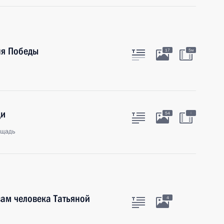
ня Победы
17
5м
ди
:
54
ощадь
ам человека Татьяной
4