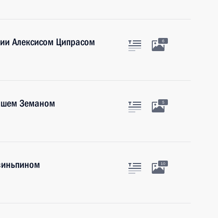
ции Алексисом Ципрасом
6
лошем Земаном
5
Цзиньпином
10