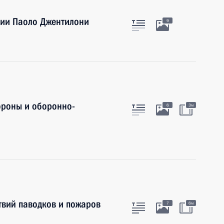
лии Паоло Джентилони
9
ороны и оборонно-
6
3м
твий паводков и пожаров
7
6м