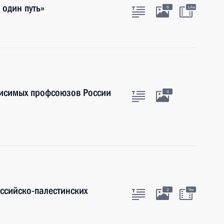
один путь»
6
14м
висимых профсоюзов России
4
оссийско-палестинских
2
9м