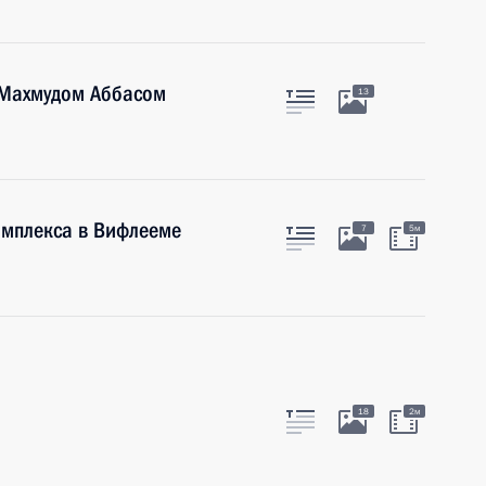
 Махмудом Аббасом
13
омплекса в Вифлееме
7
5м
18
2м