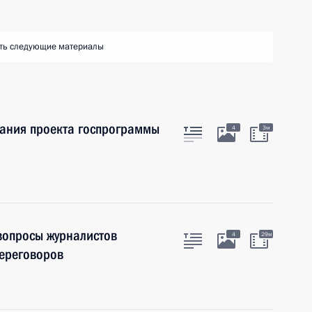
ть следующие материалы
ания проекта госпрограммы
4
3м
 вопросы журналистов
4
29м
переговоров