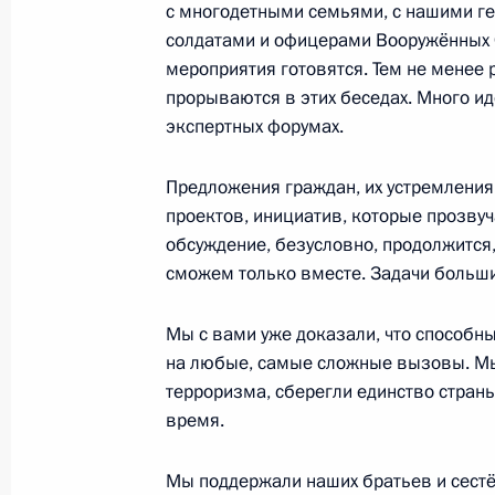
1 марта 2018 года, четверг
с многодетными семьями, с нашими г
солдатами и офицерами Вооружённых С
Послание Президента Федерально
мероприятия готовятся. Тем не менее 
1 марта 2018 года, 14:00
Москва
прорываются в этих беседах. Много и
экспертных форумах.
Предложения граждан, их устремления
1 декабря 2016 года, четверг
проектов, инициатив, которые прозвуч
Послание Президента Федерально
обсуждение, безусловно, продолжится
сможем только вместе. Задачи больши
1 декабря 2016 года, 13:10
Москва, Кремль
Мы с вами уже доказали, что способн
на любые, самые сложные вызовы. Мы
3 декабря 2015 года, четверг
терроризма, сберегли единство страны
время.
Послание Президента Федерально
3 декабря 2015 года, 13:00
Москва, Кремль
Мы поддержали наших братьев и сестёр,