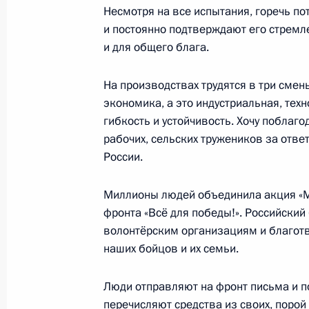
Несмотря на все испытания, горечь п
12 декабря 2012 года, 13:30
Москва, Кремл
и постоянно подтверждают его стремл
и для общего блага.
На производствах трудятся в три смены
22 декабря 2011 года, четверг
экономика, а это индустриальная, тех
Послание Президента Федерально
гибкость и устойчивость. Хочу поблаг
рабочих, сельских тружеников за отве
22 декабря 2011 года, 13:00
Москва, Кремл
России.
Миллионы людей объединила акция «М
30 ноября 2010 года, вторник
фронта «Всё для победы!». Российский
волонтёрским организациям и благо
Послание Президента Федерально
наших бойцов и их семьи.
30 ноября 2010 года, 13:00
Москва, Кремль
Люди отправляют на фронт письма и п
перечисляют средства из своих, порой