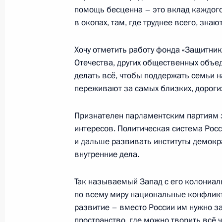
12 ноября 2009 года, четверг
помощь бесценна – это вклад каждого
в окопах, там, где труднее всего, знают
Послание Федеральному Собранию
12 ноября 2009 года, 13:45
Москва, Большо
Хочу отметить работу фонда «Защитник
Отечества, других общественных объе
делать всё, чтобы поддержать семьи н
переживают за самых близких, дорогих
5 ноября 2008 года, среда
Послание Федеральному Собранию
Признателен парламентским партиям 
интересов. Политическая система Росс
5 ноября 2008 года, 13:45
Москва, Большой
и дальше развивать институты демокр
внутренние дела.
Так называемый Запад с его колониа
по всему миру национальные конфликт
развитие – вместо России им нужно 
пространство, где можно творить всё чт