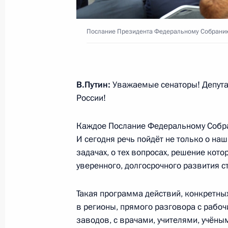
21 апреля 2021 года, 13:20
Москва
Послание Президента Федеральному Собрани
15 января 2020 года, среда
Послание Президента Федерально
В.Путин:
Уважаемые сенаторы! Депута
России!
15 января 2020 года, 13:15
Москва
Каждое Послание Федеральному Собра
И сегодня речь пойдёт не только о наш
20 февраля 2019 года, среда
задачах, о тех вопросах, решение ко
уверенного, долгосрочного развития с
Послание Президента Федерально
20 февраля 2019 года, 13:30
Москва
Такая программа действий, конкретны
в регионы, прямого разговора с рабо
заводов, с врачами, учителями, учён