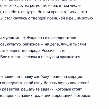
енно-Морского Флота
во многих других регионах мира, в том числе
, ослабить изнутри. Но они просчитались – это
ь: столкнулись с твёрдой позицией и решимостью
и мусульмане, буддисты и последователи
ные
Официальные
Правовая и
в, культур, регионов – на деле, лучше тысячи
сетевые ресурсы
техническая
сть и единство народа России – это
ссии
Президента России
информация
Все вместе, плечом к плечу они сражаются
MAX
О портале
ВКонтакте
Об использовании
ии
информации сайта
те защищать нашу свободу, право на мирную
Rutube
О персональных
и определять свой путь, беречь связь поколений,
Telegram-канал
данных пользователей
 развития, решать те задачи, которые стоят
YouTube
зиденту
Написать в редакцию
воззрения, наших традиций, верований, которые
и —
ного