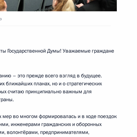
ю
му Собранию
:
17
ты Государственной Думы! Уважаемые граждане
нию – это прежде всего взгляд в будущее.
их ближайших планах, но и о стратегических
торых считаю принципиально важным для
траны.
му Собранию
:
17
х мер во многом формировалась и в ходе поездок
чими, инженерами гражданских и оборонных
ыми, волонтёрами, предпринимателями,