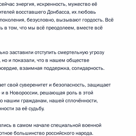
 сейчас энергия, искренность, мужество её
ителей восставшего Донбасса, их любовь
 поколения, безусловно, вызывают гордость. Всё
ь в том, что мы всё преодолеем, вместе всё
му Собранию
:
7
ько заставили отступить смертельную угрозу
 но и показали, что в нашем обществе
осердие, взаимная поддержка, солидарность.
му Собранию
ает свой суверенитет и безопасность, защищает
:
9
 и в Новороссии, решающая роль в этой
ь
о нашим гражданам, нашей сплочённости,
ности за её судьбу.
вились в самом начале специальной военной
ютное большинство российского народа.
му Собранию
:
10