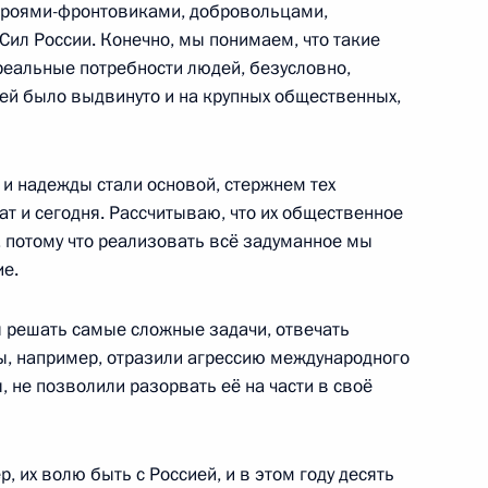
ероями-фронтовиками, добровольцами,
ил России. Конечно, мы понимаем, что такие
му Собранию
:
22
реальные потребности людей, безусловно,
дей было выдвинуто и на крупных общественных,
 и надежды стали основой, стержнем тех
ат и сегодня. Рассчитываю, что их общественное
му Собранию
, потому что реализовать всё задуманное мы
:
14
е.
ы решать самые сложные задачи, отвечать
, например, отразили агрессию международного
, не позволили разорвать её на части в своё
му Собранию
:
12
 их волю быть с Россией, и в этом году десять