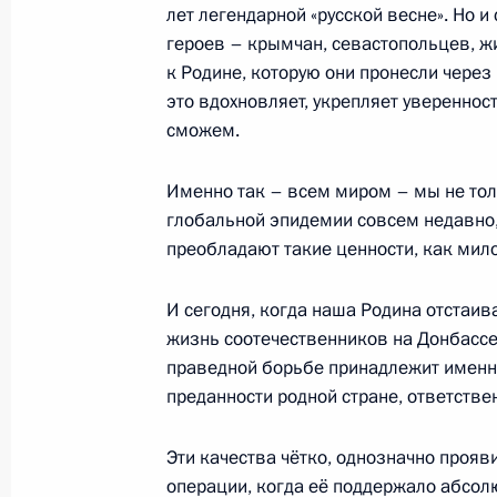
лет легендарной «русской весне». Но и
героев – крымчан, севастопольцев, ж
к Родине, которую они пронесли через
4 декабря 2014 года, четверг
это вдохновляет, укрепляет уверенност
Послание Президента Федерально
сможем.
4 декабря 2014 года, 13:20
Москва, Кремль
Именно так – всем миром – мы не тол
глобальной эпидемии совсем недавно,
преобладают такие ценности, как мил
12 декабря 2013 года, четверг
Послание Президента Федерально
И сегодня, когда наша Родина отстаив
жизнь соотечественников на Донбассе
12 декабря 2013 года, 13:15
Москва, Кремл
праведной борьбе принадлежит именн
преданности родной стране, ответствен
12 декабря 2012 года, среда
Эти качества чётко, однозначно проя
операции, когда её поддержало абсол
Послание Президента Федерально