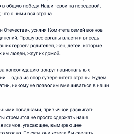
 в общую победу. Наши герои на передовой,
, что с ними вся страна.
 Российской Федерации
:
8
й Кремлёвский дворец
и Отечества», усилия Комитета семей воинов
динений. Прошу все органы власти и впредь
аших героев: родителей, жён, детей, которые
 им людей, ждут их домой.
 Российской Федерации
:
7
за консолидацию вокруг национальных
ии – одна из опор суверенитета страны. Будем
 Кремлёвский дворец
атии, никому не позволим вмешиваться в наши
льными повадками, привычкой разжигать
ы стремится не просто сдержать наше
зависимое, угасающее, вымирающее
о угодно. По сути, они хотели бы сделать