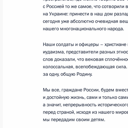
Встреча с военнослужащими Во
с Россией то же самое, что сотворили 
26 июля 2026 года
на Украине: принести в наш дом разлад
сегодня уже абсолютно очевидная вещ
нашего многонационального народа.
Наши солдаты и офицеры – христиане 
Разделы сайта
Информацион
иудаизма, представители разных этносо
Президента
ресурсы
слов доказали, что вековая сплочённо
России
Президента Ро
колоссальная, всепобеждающая сила. 
за одну, общую Родину.
События
Президент России
Текущий ресурс
Структура
Конституция Росс
Мы все, граждане России, будем вмес
Видео и фото
Государственная
и достойную жизнь, сами и только сам
Документы
символика
а значит, непрерывность исторического
Контакты
Обратиться к Пре
перед страной, исходя из нашего миро
Поиск
Президент Росси
мы передадим своим детям.
гражданам школь
возраста
Для СМИ