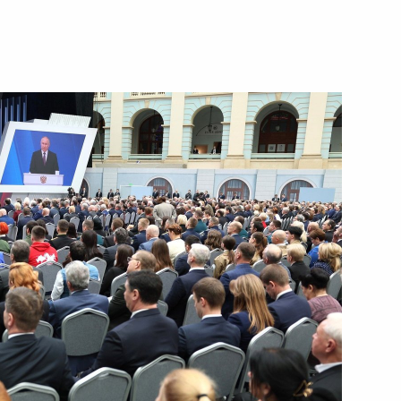
му Собранию
:
26
му Собранию
:
25
му Собранию
:
33