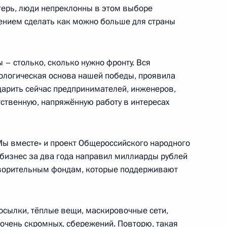
отерь, люди непреклонны в этом выборе
ь
ением сделать как можно больше для страны
 – столько, сколько нужно фронту. Вся
нологическая основа нашей победы, проявила
му Собранию
:
5
одарить сейчас предпринимателей, инженеров,
тственную, напряжённую работу в интересах
ь
ы вместе» и проект Общероссийского народного
 бизнес за два года направил миллиарды рублей
творительным фондам, которые поддерживают
му Собранию
:
12
осылки, тёплые вещи, маскировочные сети,
 очень скромных, сбережений. Повторю, такая