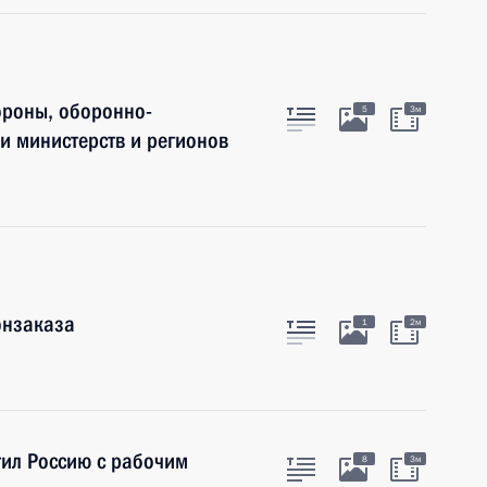
ороны, оборонно-
5
3м
и министерств и регионов
онзаказа
1
2м
тил Россию с рабочим
8
3м