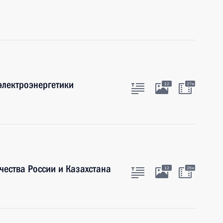
электроэнергетики
12
27м
ества России и Казахстана
12
26м