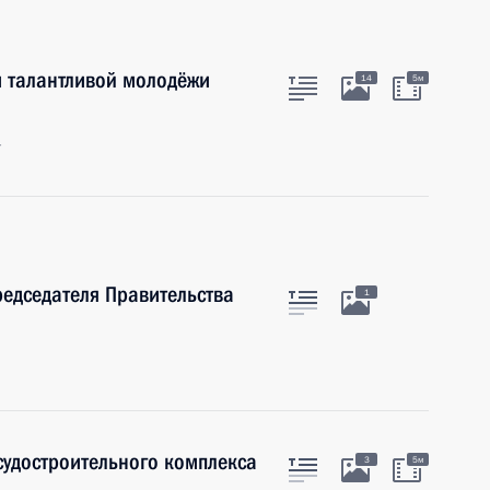
 талантливой молодёжи
14
5м
г
редседателя Правительства
1
судостроительного комплекса
3
5м