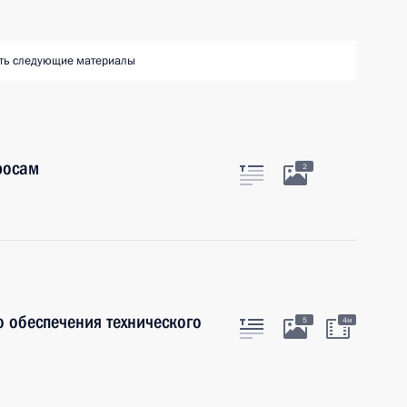
ть следующие материалы
росам
2
 обеспече­ния технического
5
4м