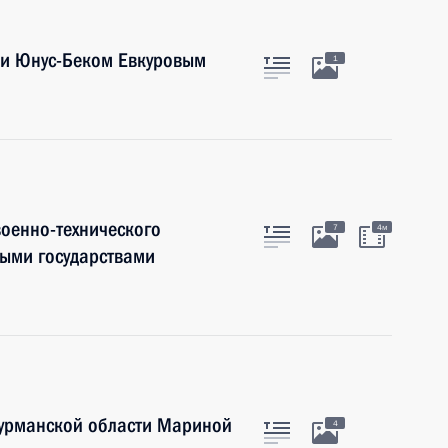
ии Юнус-Беком Евкуровым
1
оенно-технического
7
4м
ными государствами
Мурманской области Мариной
4