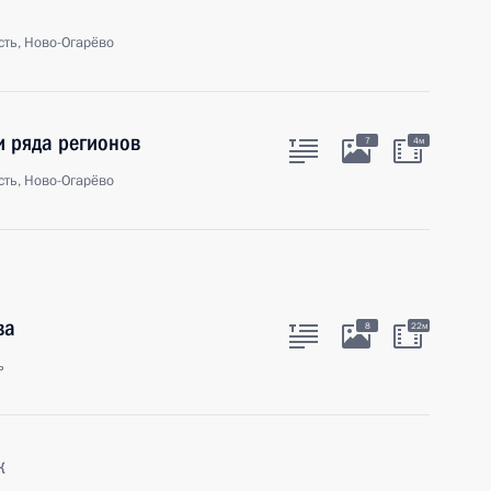
ть, Ново-Огарёво
и ряда регионов
7
4м
ть, Ново-Огарёво
ва
8
22м
ь
к