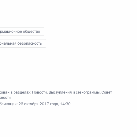
ва
3
17м
ь
рмационное общество
ональная безопасность
к
й службы по финансовому
4
ь
ован в разделах:
Новости
,
Выступления и стенограммы
,
Совет
сности
бликации:
26 октября 2017 года, 14:30
сионного клуба «Валдай»
:
14