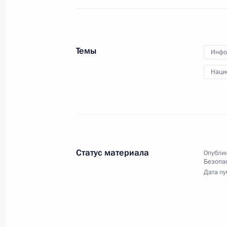
Совещание с членами Правительст
25 октября 2017 года, 14:30
Москва, Кремл
Темы
Инфо
Наци
23 октября 2017 года, понедельни
Встреча с директором Федерально
мониторингу Юрием Чиханчиным
23 октября 2017 года, 14:40
Москва, Кремл
Статус материала
Опублик
Безопа
Дата пу
19 октября 2017 года, четверг
Заседание Международного дискус