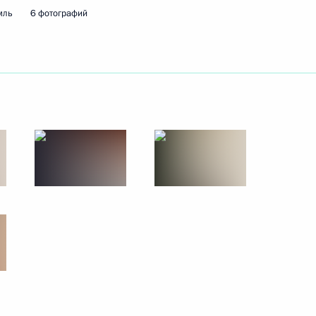
мль
6 фотографий
ть следующие материалы
6
7м
ь
ьной таможенной службы
3
ь