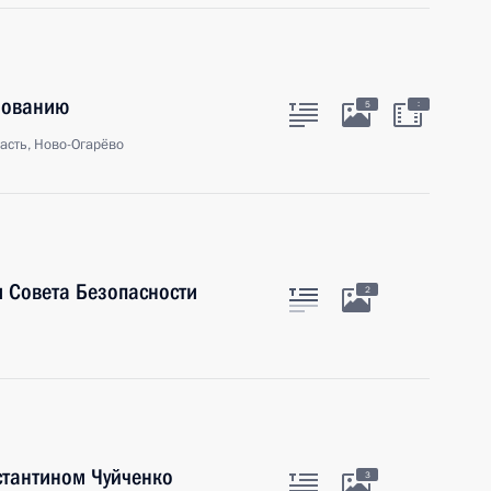
зованию
:
5
асть, Ново-Огарёво
 Совета Безопасности
2
стантином Чуйченко
3