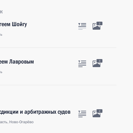
к
геем Шойгу
2
ль
геем Лавровым
3
ль
сдикции и арбитражных судов
2
асть, Ново-Огарёво