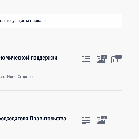
ть следующие материалы
номической поддержки
:
2
сть, Ново-Огарёво
редседателя Правительства
2