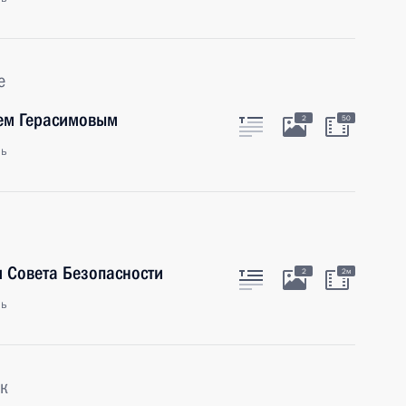
е
ием Герасимовым
2
50
ль
 Совета Безопасности
2
2м
ль
к