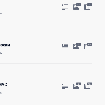
:
17
ль
росам
5
13м
ль
 МЧС
2
43м
ль