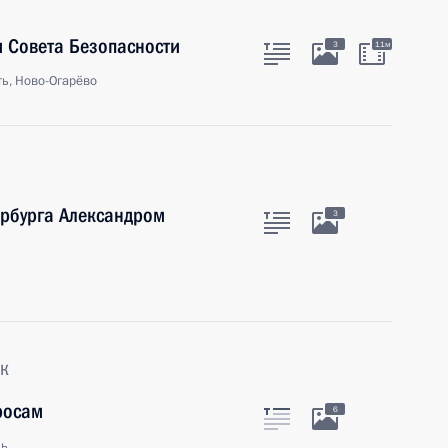
 Совета Безопасности
3
11м
ь, Ново-Огарёво
ербурга Александром
3
к
росам
6
ль