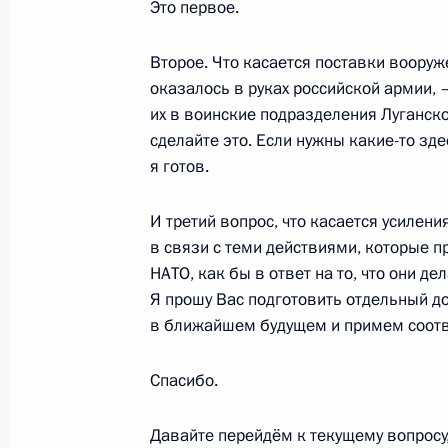
Это первое.
2 февраля 2022 года, среда
Второе. Что касается поставки вооруж
Совещание с постоянными членами
оказалось в руках российской армии,
2 февраля 2022 года, 16:30
Москва, Кремль
их в воинские подразделения Луганск
сделайте это. Если нужны какие-то зд
я готов.
31 января 2022 года, понедельник
И третий вопрос, что касается усилен
Встреча с Министром юстиции Кон
в связи с теми действиями, которые 
НАТО, как бы в ответ на то, что они де
31 января 2022 года, 13:45
Москва, Кремль
Я прошу Вас подготовить отдельный до
в ближайшем будущем и примем соот
28 января 2022 года, пятница
Спасибо.
Совещание с постоянными членами
Давайте перейдём к текущему вопросу,
28 января 2022 года, 14:00
Московская обл