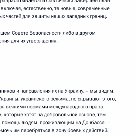
 разрабатывается и фактически завершён план
геем Лавровым
3
 включая, естественно, те новые, современные
ль
х частей для защиты наших западных границ.
шем Совете Безопасности либо в другом
ния для их утверждения.
сдикции и арбитражных судов
2
асть, Ново-Огарёво
мников и направления их на Украину, – мы видим,
Украины, украинского режима, не скрывают этого,
зованию
гая всякими нормами международного права.
:
5
и, которые хотят на добровольной основе, тем
асть, Ново-Огарёво
ать помощь людям, проживающим на Донбассе, –
помочь им перебраться в зону боевых действий.