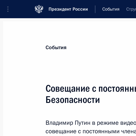
Президент России
События
Стру
Президент
Администрация
Государст
Новости
Стенограммы
Поездки
Те
События
Рубрикация материалов
Все материалы
Совещание с постоянн
Послания Федеральному Собранию
Безопасности
Заявления по важнейшим вопросам
Совещания, заседания, рабочие встречи
Владимир Путин в режиме виде
Речи и обращения
совещание с постоянными члена