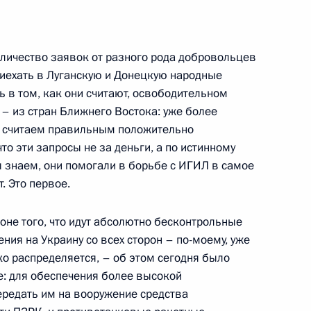
оличество заявок от разного рода добровольцев
 Совета Безопасности
риехать в Луганскую и Донецкую народные
2
2м
ь в том, как они считают, освободительном
ль
– из стран Ближнего Востока: уже более
мы считаем правильным положительно
то эти запросы не за деньги, а по истинному
к
ы знаем, они помогали в борьбе с ИГИЛ в самое
. Это первое.
:
17
ль
оне того, что идут абсолютно бесконтрольные
ния на Украину со всех сторон – по-моему, уже
лько распределяется, – об этом сегодня было
ие: для обеспечения более высокой
редать им на вооружение средства
росам
5
13м