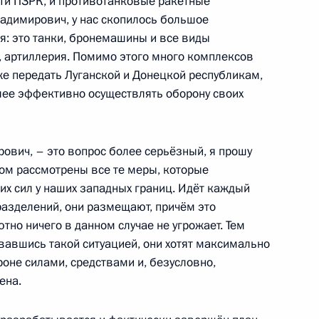
ти ПЗРК, и противотанковые ракетные
адимирович, у нас скопилось большое
ль
я: это танки, бронемашины и все виды
о, артиллерия. Помимо этого много комплексов
акже передать Луганской и Донецкой республикам,
олее эффективно осуществлять оборону своих
 МЧС
2
43м
ль
ович, – это вопрос более серьёзный, я прошу
ом рассмотрены все те меры, которые
их сил у наших западных границ. Идёт каждый
к
разделений, они размещают, причём это
ютно ничего в данном случае не угрожает. Тем
геем Шойгу
2
вавшись такой ситуацией, они хотят максимально
роне силами, средствами и, безусловно,
ль
ена.