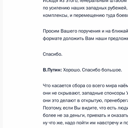
Исходя из этого, Генеральным штабом
Встреча с главой МИД России Сер
по усилению наших западных рубежей,
14 февраля 2022 года, 15:30
Москва, Крем
комплексы, и перемещению туда боевы
Просим Вашего поручения и на ближай
формате доложить Вам наши предложе
9 февраля 2022 года, среда
Совещание судей судов общей юри
Спасибо.
9 февраля 2022 года, 14:25
Московская обл
В.Путин:
Хорошо. Спасибо большое.
Что касается сбора со всего мира наё
8 февраля 2022 года, вторник
они не скрывают, западные спонсоры 
Заседание Совета по науке и обра
они это делают в открытую, пренебре
Поэтому, если Вы видите, что есть люд
8 февраля 2022 года, 18:10
Московская обл
более не за деньги, приехать и оказ
ну что же, надо пойти им навстречу и 