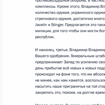
противовоздушной обороны, в частнос
комплексы. Кроме этого, Владимир Вл
17 февраля 2022 года, 18:20
Москва, Крем
количество оружия, украинского оружи
стрелкового оружия, достаточно мног
Javelin и Stinger. Предлагается это т
16 февраля 2022 года, среда
милиции, для того чтобы они могли б
республик.
Расширенное заседание коллегии
16 февраля 2022 года, 18:50
Москва, Крем
И наконец, третье, Владимир Владимир
Вашего одобрения. Генеральным штаб
предпринимает Запад по усилению сво
14 февраля 2022 года, понедельни
день прибытие всё новых и новых под
происходит на фоне того, что им абсол
Встреча с Министром обороны Сер
не менее, как нам кажется, воспользо
насытить наше приграничье на той сто
14 февраля 2022 года, 16:00
Москва, Крем
закрепить это, похоже, на долгие врем