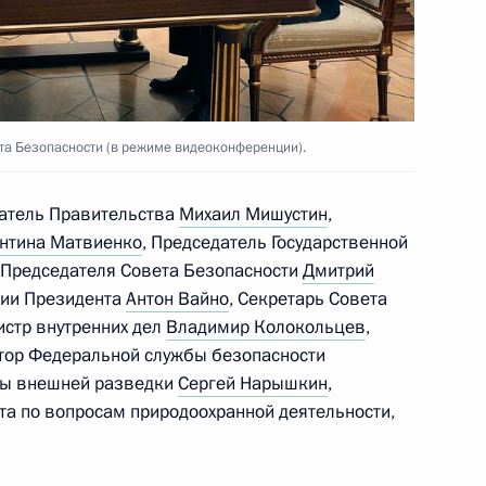
вам ребёнка Марией
4
а Безопасности (в режиме видеоконференции).
датель Правительства
Михаил Мишустин
,
нтина Матвиенко
, Председатель Государственной
 Председателя Совета Безопасности
Дмитрий
ции Президента
Антон Вайно
, Секретарь Совета
 Совета Безопасности
истр внутренних дел
Владимир Колокольцев
,
3
11м
ктор Федеральной службы безопасности
ь, Ново-Огарёво
бы внешней разведки
Сергей Нарышкин
,
а по вопросам природоохранной деятельности,