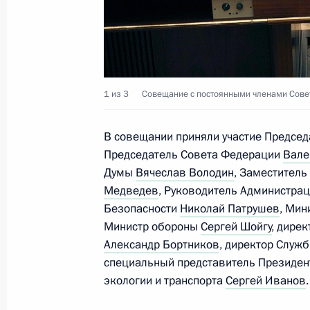
9 марта 2022 года, среда
Встреча с Уполномоченным по пра
Львовой-Беловой
1 из 3
Совещание с постоянными членами Совет
9 марта 2022 года, 14:15
Москва, Кремль
В совещании приняли участие Предсе
Председатель Совета Федерации
Вале
Думы
Вячеслав Володин
, Заместитель
3 марта 2022 года, четверг
Медведев
, Руководитель Администра
Совещание с постоянными членами
Безопасности
Николай Патрушев
, Мин
Министр обороны
Сергей Шойгу
, дире
3 марта 2022 года, 19:50
Московская област
Александр Бортников
, директор Служ
специальный представитель Президент
экологии и транспорта
Сергей Иванов
.
1 марта 2022 года, вторник