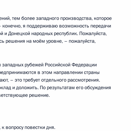
ений, тем более западного производства, которое
 Совета Безопасности
2
 – конечно, я поддерживаю возможность передачи
ой и Донецкой народных республик. Пожалуйста,
есь решения на моём уровне, – пожалуйста,
ия западных рубежей Российской Федерации
стантином Чуйченко
3
предпринимаются в этом направлении страны
лают, – это требует отдельного рассмотрения.
клад и доложить. По результатам его обсуждения
ветствующее решение.
 Совета Безопасности
1
 к вопросу повестки дня.
асть, Ново-Огарёво