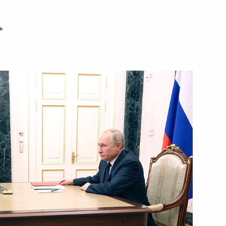
ь
ть следующие материалы
редседателя Правительства
2
 Совета Безопасности
3