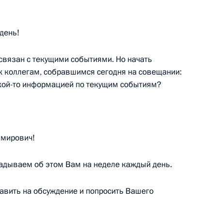
ербурга Александром
3
день!
 связан с текущими событиями. Но начать
а к коллегам, собравшимся сегодня на совещании:
к
акой-то информацией по текущим событиям?
росам
6
ль
мирович!
кладываем об этом Вам на неделе каждый день.
е
ием Герасимовым
2
50
тавить на обсуждение и попросить Вашего
ль