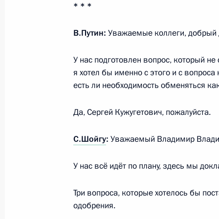
* * *
Встреча с губернатором Санкт-Пет
Бегловым
В.Путин:
Уважаемые коллеги, добрый 
1 марта 2022 года, 13:50
Москва, Кремль
У нас подготовлен вопрос, который не
я хотел бы именно с этого и с вопрос
28 февраля 2022 года, понедельни
есть ли необходимость обменяться к
Совещание по экономическим воп
Да, Сергей Кужугетович, пожалуйста.
28 февраля 2022 года, 15:15
Москва, Крем
С.Шойгу
:
Уважаемый Владимир Влади
У нас всё идёт по плану, здесь мы до
27 февраля 2022 года, воскресень
Встреча с Сергеем Шойгу и Валер
Три вопроса, которые хотелось бы пос
одобрения.
27 февраля 2022 года, 16:05
Москва, Крем