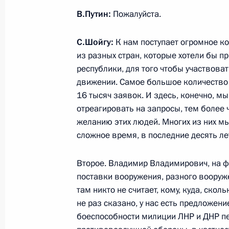
В.Путин:
Пожалуйста.
25 февраля 2022 года, пятница
С.Шойгу:
К нам поступает огромное к
Совещание с постоянными членами
из разных стран, которые хотели бы п
республики, для того чтобы участвоват
25 февраля 2022 года, 17:45
Москва, Крем
движении. Самое большое количество 
16 тысяч заявок. И здесь, конечно, 
отреагировать на запросы, тем более ч
21 февраля 2022 года, понедельни
желанию этих людей. Многих из них м
сложное время, в последние десять лет
Заседание Совета Безопасности
21 февраля 2022 года, 18:30
Москва, Крем
Второе. Владимир Владимирович, на ф
поставки вооружения, разного вооруже
там никто не считает, кому, куда, ско
не раз сказано, у нас есть предложен
17 февраля 2022 года, четверг
боеспособности милиции ЛНР и ДНР пе
Совещание по экономическим воп