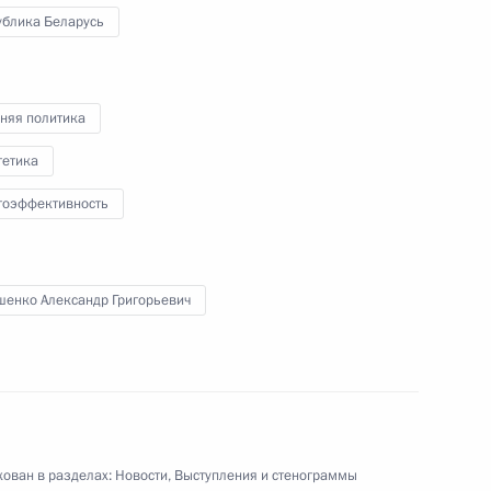
ублика Беларусь
к
й области Алексеем Русских
5
няя политика
ь
гетика
гоэффективность
а Касым-Жомартом Токаевым
4
шенко Александр Григорьевич
ован в разделах:
Новости
,
Выступления и стенограммы
ерства обороны
20
6м