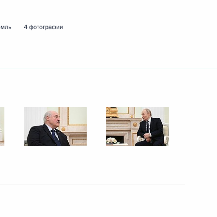
емль
4 фотографии
ть следующие материалы
ва
3
57м
ь
икель» Владимиром
3
ь