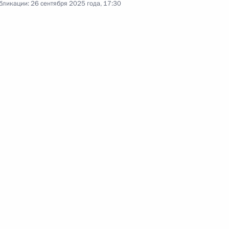
бликации:
26 сентября 2025 года, 17:30
еля Правительства Дмитрием
4
еля Правительства Маратом
4
ль