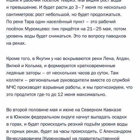
Ишим и рабочий посёлок Тевриз. Мы видим рост воды
и превышение. И будет расти до 3–7 июня по несколько
сантиметров: рост небольшой, но будет продолжаться.
По реке Тара один населённый пункт – это рабочий
посёлок Муромцево: пик придётся на 21–25 мая, потом
уровень воды будет снижаться. Это по вопросу паводков
на реках.
Кроме того, в Якутии у нас вскрываются реки Лена, Алдан,
Вилюй и Колыма, и формируются кратковременные
ледяные заторы – от нескольких часов до суток. Там
коллеги – региональные руководители вместе со службой
МЧС производят взрывные работы, и мы прогнозируем, что
это продлится где-то до 12 июня максимально.
Во второй половине мая и июне на Северном Кавказе
и в Южном федеральном округе начнут выпадать осадки
в горах, и будет происходить резкий подъём уровня воды
в горных реках, будет за часы происходить. С Александром
Вячеславовичем [Куренковым] на правительственной