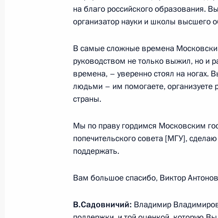
на благо российского образования. Вы
организатор науки и школы высшего 
15 апреля 2024 года, понедельник
В самые сложные времена Московский
Встреча с губернатором Волгоград
руководством не только выжил, но и 
Бочаровым
времена, – уверенно стоял на ногах. 
15 апреля 2024 года, 15:05
Москва, Кремль
людьми – им помогаете, организуете 
страны.
Мы по праву гордимся Московским гос
Встреча с губернатором Астраханс
попечительского совета [МГУ], сделаю 
Бабушкиным
поддержать.
15 апреля 2024 года, 13:10
Москва, Кремль
Вам большое спасибо, Виктор Антонов
11 апреля 2024 года, четверг
В.Садовничий:
Владимир Владимирови
поддержки, и той оценкой, которую Вы