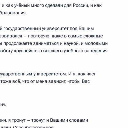
 и как учёный много сделали для России, и как
образования.
 государственный университет под Вашим
ской области Андреем
2
развивался – повторяю, даже в самые сложные
Вы продолжаете заниматься и наукой, и молодыми
работу крупнейшего высшего учебного заведения
ударственным университетом. И я, как член
кой области Игорем
3
тоже всё, что от меня зависит, чтобы Вас
ич.
ч, я тронут – тронут и Вашими словами
 дали. Спасибо огромное.