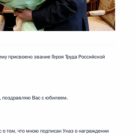
го Суда Ириной Подносовой
2
му присвоено звание Героя Труда Российской
 Совета Безопасности
1
асть, Ново-Огарёво
, поздравляю Вас с юбилеем.
ой области Андреем Чибисом
2
асть, Ново-Огарёво
 о том, что мною подписан Указ о награждении