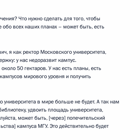
чения? Что нужно сделать для того, чтобы
 обо всех наших планах – может быть, есть
 Ильёй Шестаковым
3
ч, я как ректор Московского университета,
ержку: у нас недоразвит кампус.
около 50 гектаров. У нас есть планы, есть
 кампусов мирового уровня и получить
ва
:
3
о университета в мире больше не будет. А так нам
 библиотеку, удвоить площадь университета,
луйста, может быть, [через] попечительский
3
35м
льства] кампуса МГУ. Это действительно будет