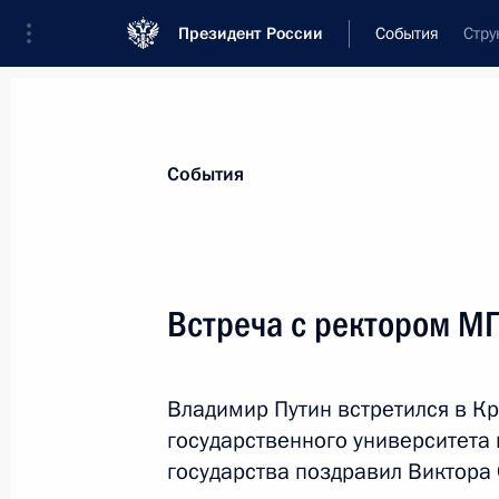
Президент России
События
Стру
Президент
Администрация
Государст
Новости
Стенограммы
Поездки
Те
События
Рубрикация материалов
Все материалы
Встреча с ректором М
Послания Федеральному Собранию
Заявления по важнейшим вопросам
Владимир Путин встретился в К
Совещания, заседания, рабочие встречи
государственного университета
Речи и обращения
государства поздравил Виктора