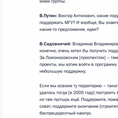
моей группы.
8 апреля 2024 года, понедельник
В.Путин:
Виктор Антонович, какие пору
поддержать МГУ? И вообще, Вы знаете
Встреча с главой Росрыболовства
какие-то предложения, идеи?
8 апреля 2024 года, 14:10
Москва, Кремль
В.Садовничий:
Владимир Владимирови
конечно, очень хотел бы получить подд
За Ломоносовским [проспектом] – там 
4 апреля 2024 года, четверг
проекты, мы хотим войти в программу
Совещание с членами Правительст
небольшую поддержку.
4 апреля 2024 года, 19:10
Москва, Кремль
Если мы освоим ту территорию – таког
удалось тогда [в 2005 году] построить
но там пустырь ещё. Поддержите, пожа
Открытие молодёжных центров
совет, поддержите окончание [строите
4 апреля 2024 года, 16:50
Москва, Кремль
беспрецедентный кампус.