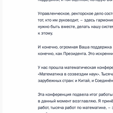
Совещание по вопросам ликвидаци
11 апреля 2024 года, 17:00
Москва, Кремль
Управленческое, ректорское дело сост
тот, кто им руководит, – здесь гармон
нужно быть вместе, делать нашу сист
к этому.
10 апреля 2024 года, среда
Встреча с Министром труда и соц
И конечно, огромная Ваша поддержка –
Котяковым
конечно, как Президента. Это искренни
10 апреля 2024 года, 13:40
Москва, Кремль
У нас прошла математическая конфере
«Математика в созвездии наук». Тысяча
зарубежных стран: и Китай, и Соединён
9 апреля 2024 года, вторник
Встреча с главой Башкирии Радие
Эта конференция подвела итог работы
в данный момент возглавляю. Я принё
9 апреля 2024 года, 13:30
Москва, Кремль
работ, тысяча работ по математике, –