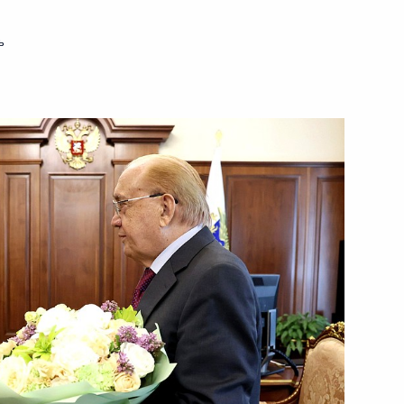
ь
ть следующие материалы
8
11м
г
и последствий паводков
:
5