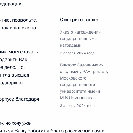
Федерации.
 Сергеем Аксёновым
3
Смотрите также
нию, позвольте,
асть, Ново-Огарёво
 как и положено
Указ о награждении
государственными
наградами
ч, могу сказать
3 апреля 2024 года
одарить Вас
ва
Виктору Садовничему,
4
57м
е дело. Но,
академику РАН, ректору
тигла высшая
асть, Ново-Огарёво
Московского
поддержке.
государственного
университета имени
М.В.Ломоносова
рпусу, благодаря
3 апреля 2024 года
биркома Эллой Памфиловой
4
, но хочу уже
ть за Вашу работу на благо российской науки,