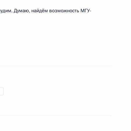
судим. Думаю, найдём возможность МГУ-
ктов в новых регионах России
5
50м
ского края Александром
3
ой области Валерием
3