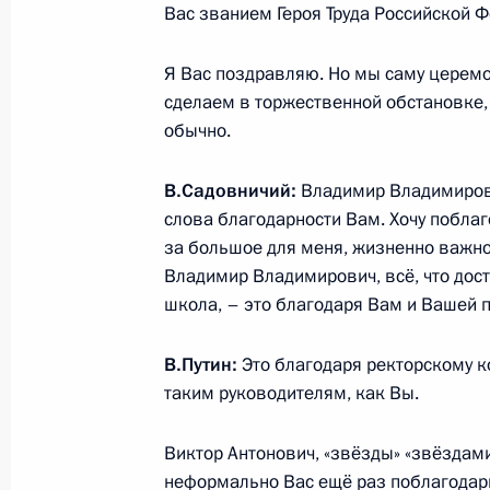
Вас званием Героя Труда Российской 
Встреча с главой Республики Крым
Я Вас поздравляю. Но мы саму церемо
18 апреля 2024 года, 17:15
Московская обл
сделаем в торжественной обстановке,
обычно.
17 апреля 2024 года, среда
В.Садовничий:
Владимир Владимирови
слова благодарности Вам. Хочу поблаг
Совещание с членами Правительст
за большое для меня, жизненно важно
Владимир Владимирович, всё, что дос
17 апреля 2024 года, 17:30
Московская обл
школа, – это благодаря Вам и Вашей 
В.Путин:
Это благодаря ректорскому ко
16 апреля 2024 года, вторник
таким руководителям, как Вы.
Встреча с Председателем Центриз
Виктор Антонович, «звёзды» «звёздами»
16 апреля 2024 года, 13:15
Москва, Кремль
неформально Вас ещё раз поблагодари