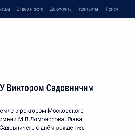
ктура
Видео и фото
Документы
Контакты
Поиск
венный Совет
Совет Безопасности
Комиссии и советы
леграммы
Сведения о Президенте
апрель, 2024
Встречи с представителями сообществ
ГУ Виктором Садовничим
Пресс-конференции
Интервью
ремле с ректором Московского
Статьи
 имени М.В.Ломоносова. Глава
 Садовничего с днём рождения.