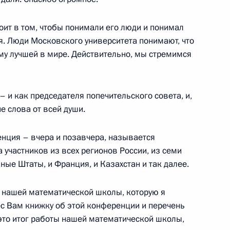
и последствий паводков
2
оит в том, чтобы понимали его люди и понимал
ия. Люди Московского университета понимают, что
ему лучшей в мире. Действительно, мы стремимся
иальной защиты Антоном
3
 и как председателя попечительского совета, и,
е слова от всей души.
нция – вчера и позавчера, называется
 участников из всех регионов России, из семи
ные Штаты, и Франция, и Казахстан и так далее.
м Хабировым
 нашей математической школы, которую я
3
с Вам книжку об этой конференции и перечень
 это итог работы нашей математической школы,