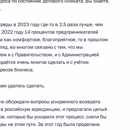
роса по состоянию делового климата. Вы знаете,
.
 (Якутия) Айсеном Николаевым
3
реды в 2023 году где-то в 2,5 раза лучше, чем
сть, Ново-Огарёво
в 2022 году 14 процентов предпринимателей
а как комфортное, благоприятное, то в прошлом
гляд, во многом связано с тем, что мы
ва
:
5
ем и с Правительством, и с Администрацией
даётся очень многое сделать и с учётом
сть, Ново-Огарёво
ересов бизнеса.
нам удалось сделать.
– Санкт-Петербург и седьмого
4
42м
но обсуждали вопросы ускоренного возврата
сть, Ново-Огарёво
, в российскую юрисдикцию, и предлагали целый
в, которые бы ускорили этот процесс, сняли бы
ы на этом пути. За этот год была проделана