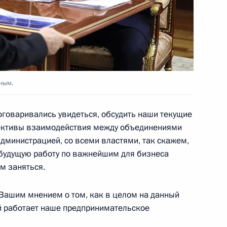
 Совета Безопасности
2
сть, Ново-Огарёво
ным.
говаривались увидеться, обсудить наши текущие
спективы взаимодействия между объединениями
едеральных круглогодичных
:
3
дминистрацией, со всеми властями, так скажем,
 будущую работу по важнейшим для бизнеса
м заняться.
сть, Ново-Огарёво
 Вашим мнением о том, как в целом на данный
й работает наше предпринимательское