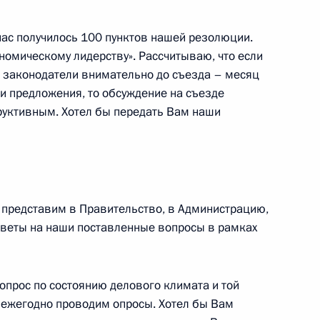
нас получилось 100 пунктов нашей резолюции.
номическому лидерству». Рассчитываю, что если
 законодатели внимательно до съезда – месяц
ши предложения, то обсуждение на съезде
руктивным. Хотел бы передать Вам наши
ть Президента России
7
42м
представим в Правительство, в Администрацию,
ответы на наши поставленные вопросы в рамках
 Совета Безопасности
2
4м
сть, Ново-Огарёво
прос по состоянию делового климата и той
ы ежегодно проводим опросы. Хотел бы Вам