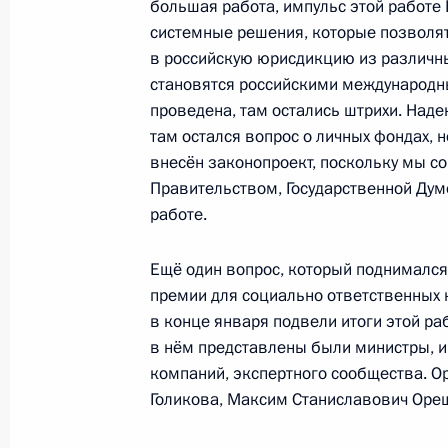
большая работа, импульс этой работе 
11 марта 2024 года, понедельник
системные решения, которые позволят
Встреча с главой «Роскосмоса» Ю
в российскую юрисдикцию из различн
становятся российскими международн
11 марта 2024 года, 13:30
Москва, Кремль
проведена, там остались штрихи. Надею
там остался вопрос о личных фондах, н
внесён законопроект, поскольку мы с
7 марта 2024 года, четверг
Правительством, Государственной Думо
работе.
Встреча с губернатором Краснода
Кондратьевым
Ещё один вопрос, который поднимался 
7 марта 2024 года, 15:35
Краснодар
премии для социально ответственных 
в конце января подвели итоги этой ра
в нём представлены были министры, и
компаний, экспертного сообщества. О
6 марта 2024 года, среда
Голикова, Максим Станиславович Оре
Совещание по вопросам развития 