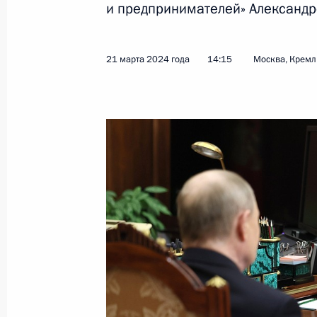
и предпринимателей» Александ
Показа
21 марта 2024 года
14:15
Москва, Кремл
2 апреля 2024 года, вторник
Расширенное заседание коллегии
2 апреля 2024 года, 15:00
Москва
1 апреля 2024 года, понедельник
Встреча с временно исполняющим 
Вологодской области Георгием Ф
1 апреля 2024 года, 13:45
Москва, Кремль