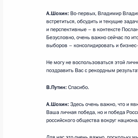
Встреча с губернатором Тверской 
А.Шохин:
Во-первых, Владимир Владим
27 марта 2024 года, 20:50
Торжок
встретиться, обсудить и текущие зада
и перспективные – в контексте Посл
Безусловно, очень важно сейчас по ит
26 марта 2024 года, вторник
выборов – консолидировать и бизнес-
Расширенное заседание коллегии 
Не могу не воспользоваться этой лич
26 марта 2024 года, 14:35
Москва
поздравить Вас с рекордным результа
В.Путин:
Спасибо.
25 марта 2024 года, понедельник
А.Шохин:
Здесь очень важно, что и яв
Совещание по мерам, принимаемым
Ваша личная победа, но и победа Росс
Сити Холле»
российского общества вокруг национа
25 марта 2024 года, 21:35
Москва, Кремль
Для нас это очень важно, поскольку м