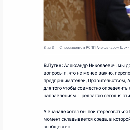
29 марта 2024 года, пятница
Совещание с постоянными членами
29 марта 2024 года, 13:30
Московская обла
3 из 3
С президентом РСПП Александром Шохи
В.Путин:
Александр Николаевич, мы до
28 марта 2024 года, четверг
вопросы и, что не менее важно, пер
Совещание по вопросу создания ф
предпринимателей, Правительством, А
курортов
для того чтобы совместно определить
направлениям. Предлагаю сегодня эти
28 марта 2024 года, 20:15
Московская обла
А вначале хотел бы поинтересоваться
момент складывается среда, в которо
27 марта 2024 года, среда
сообщество.