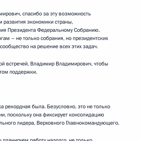
области Игорем Руденей
5
ирович, спасибо за эту возможность
чи развития экономики страны,
ания Президента Федеральному Собранию.
огам – не только собрания, но президентских
сообщество на решение всех этих задач.
Генеральной прокуратуры
7
49м
ной встречей, Владимир Владимирович, чтобы
том поддержки.
ка рекордная была. Безусловно, это не только
 после теракта в «Крокус
4
38м
ии, поскольку она фиксирует консолидацию
льного лидера, Верховного Главнокомандующего.
ы планируем работу надолго, не только