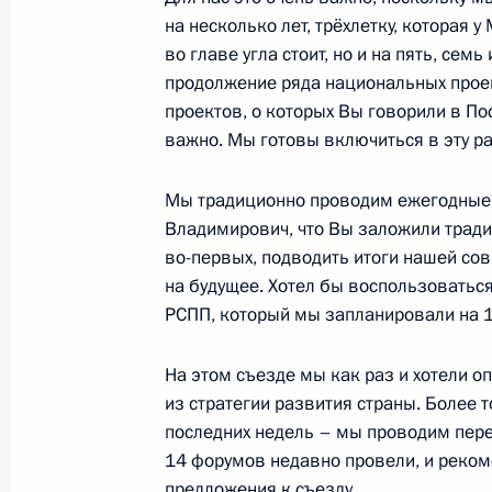
на несколько лет, трёхлетку, которая 
во главе угла стоит, но и на пять, семь
22 марта 2024 года, пятница
продолжение ряда национальных прое
проектов, о которых Вы говорили в П
Совещание с постоянными членами
важно. Мы готовы включиться в эту ра
22 марта 2024 года, 14:25
Московская обла
Мы традиционно проводим ежегодные 
Владимирович, что Вы заложили традиц
21 марта 2024 года, четверг
во-первых, подводить итоги нашей со
на будущее. Хотел бы воспользоваться
Встреча с президентом РСПП Алек
РСПП, который мы запланировали на 1
21 марта 2024 года, 14:15
Москва, Кремль
На этом съезде мы как раз и хотели о
из стратегии развития страны. Более 
последних недель – мы проводим пере
19 марта 2024 года, вторник
14 форумов недавно провели, и реко
Заседание коллегии ФСБ России
предложения к съезду.