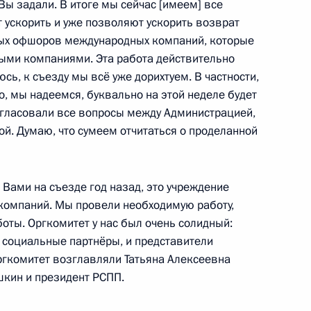
Вы задали. В итоге мы сейчас [имеем] все
 ускорить и уже позволяют ускорить возврат
рием Борисовым
ых офшоров международных компаний, которые
4
ыми компаниями. Эта работа действительно
сь, к съезду мы всё уже дорихтуем. В частности,
о, мы надеемся, буквально на этой неделе будет
огласовали все вопросы между Администрацией,
й. Думаю, что сумеем отчитаться о проделанной
рского края Вениамином
4
Вами на съезде год назад, это учреждение
компаний. Мы провели необходимую работу,
боты. Оргкомитет у нас был очень солидный:
 социальные партнёры, и представители
ргкомитет возглавляли Татьяна Алексеевна
шкин и президент РСПП.
юга России и Приазовья
5
38м