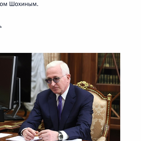
ром Шохиным.
ть следующие материалы
ь
 МВД
8
54м
обязанности губернатора
3
илимоновым