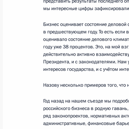
представить результаты последнего оп
14 марта 2024 года, четверг
мы интересные цифры зафиксировали
Встреча с главой Республики Саха
Бизнес оценивает состояние деловой с
14 марта 2024 года, 18:25
Московская обла
в предшествующем году. То есть если 
оценивало состояние делового климат
году уже 38 процентов. Это, на мой вз
Совещание с членами Правительст
действительно активно взаимодейству
Президента, и с законодателями. Нам у
14 марта 2024 года, 17:40
Московская обла
интересов государства, и с учётом инт
Назову несколько примеров того, что 
Запуск строительства ВСМ Москва 
энергоблока Ленинградской АЭС
Год назад на нашем съезде мы подроб
14 марта 2024 года, 15:55
Московская обла
российского бизнеса в родную гавань
ряд законопроектов, нормативных акто
административные, финансовые барьер