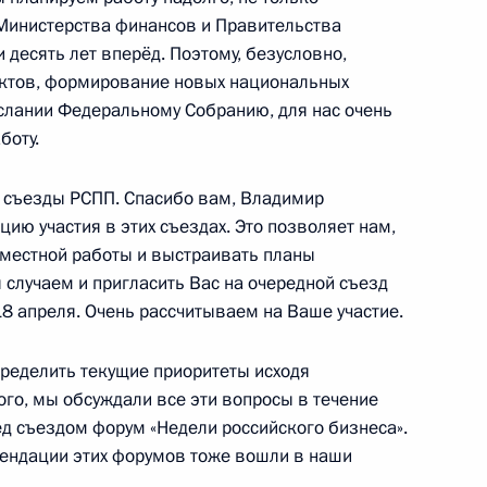
у Министерства финансов и Правительства
 и десять лет вперёд. Поэтому, безусловно,
ктов, формирование новых национальных
ослании Федеральному Собранию, для нас очень
 Совета Безопасности
2
боту.
сть, Ново-Огарёво
съезды РСПП. Спасибо вам, Владимир
ию участия в этих съездах. Это позволяет нам,
вместной работы и выстраивать планы
 случаем и пригласить Вас на очередной съезд
сандром Шохиным
3
8 апреля. Очень рассчитываем на Ваше участие.
пределить текущие приоритеты исходя
того, мы обсуждали все эти вопросы в течение
д съездом форум «Недели российского бизнеса».
мендации этих форумов тоже вошли в наши
2
13м