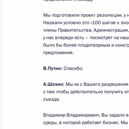
19 марта 2024 года, 14:40
Москва
Мы подготовили проект резолюции, у 
Назвали условно это «100 шагов к эко
члены Правительства, Администрации,
18 марта 2024 года, понедельник
у нас впереди есть – посмотрят на на
было бы более плодотворным и конст
Встреча с кандидатами на должнос
предложения.
18 марта 2024 года, 18:30
Москва, Кремль
В.Путин:
Спасибо.
15 марта 2024 года, пятница
А.Шохин:
Мы их с Вашего разрешения 
с тем чтобы действительно получить 
Совещание с постоянными членами
съезда.
15 марта 2024 года, 17:45
Московская обла
Владимир Владимирович, Вы задали во
среды, в которой работает бизнес. М