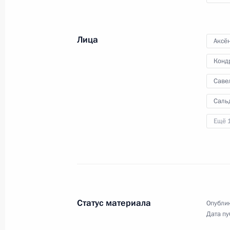
членами Совета
Безопасности
Лица
Аксё
22 июня 2023 года
Видео, 15 мин.
Конд
Саве
Саль
Ещё 
Статус материала
Опублик
Дата пу