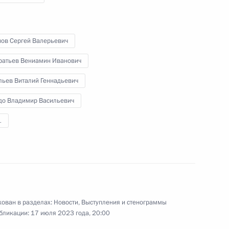
Правительства
нов Сергей Валерьевич
21 июня 2023 года
Видео, 22 мин.
ратьев Вениамин Иванович
льев Виталий Геннадьевич
до Владимир Васильевич
1
ован в разделах:
Новости
,
Выступления и стенограммы
бликации:
17 июля 2023 года, 20:00