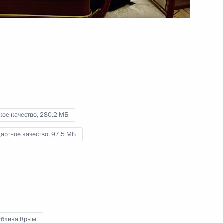
29 июня 2023 года
Видео, 1 ч.
кое качество,
280.2 МБ
артное качество,
97.5 МБ
Совещание с членами
ублика Крым