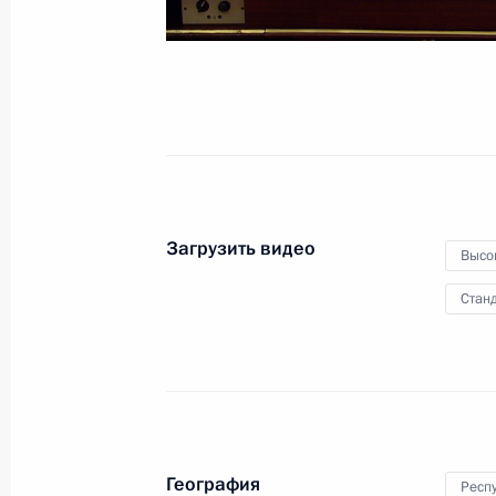
4 июля 2023 года
Видео, 37 мин.
Загрузить видео
Высо
Станд
Совещание с постоянными
География
Респ