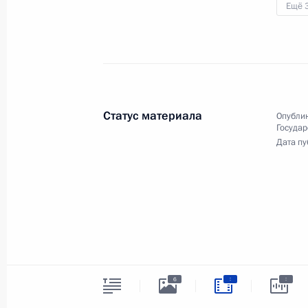
Ещё 
Заседание Совета
Безопасности
20 мая 2022 года
Видео, 10 мин.
Статус материала
Опублик
Государ
Дата пу
:
:
6