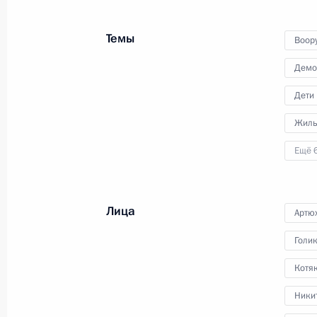
членам коллегии МЧС нового главу
ведомства – Александра Куренков
Темы
Воор
Демо
25 мая 2022 года
Видео, 6 мин.
Дети
Жиль
Ещё 
Лица
Артю
Голи
Котяк
Ники