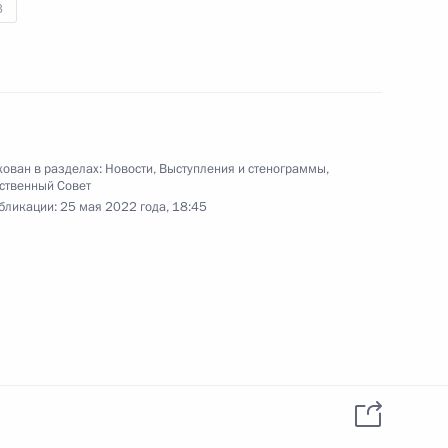
3
Совещание по развитию
нефтяной отрасли
17 мая 2022 года
Видео, 11 мин.
ован в разделах:
Новости
,
Выступления и стенограммы
,
ственный Совет
бликации:
25 мая 2022 года, 18:45