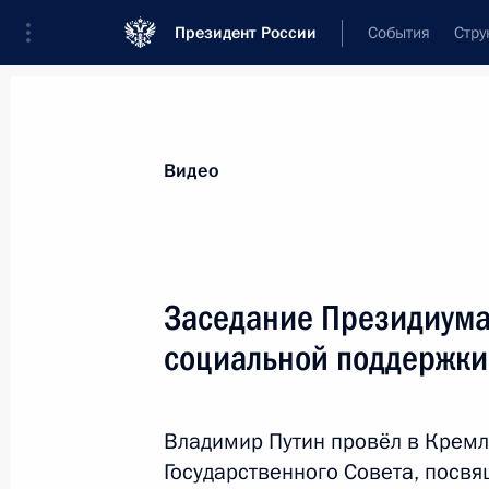
Президент России
События
Стру
Видеозаписи
Фотографии
Аудиозапи
Все материалы
Выступления
Совещан
Видео
Показа
Заседание Президиума
социальной поддержки
Совещание
по экономическим вопросам
Владимир Путин провёл в Крем
Государственного Совета, посв