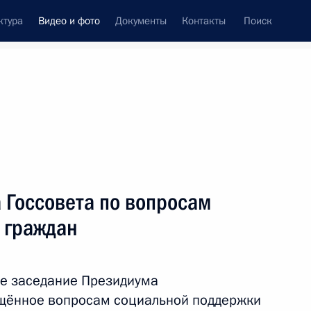
ктура
Видео и фото
Документы
Контакты
Поиск
си
ия, встречи
Встречи со СМИ
июнь, 2022
ть следующие материалы
 Госсовета по вопросам
 граждан
Встреча с семьями,
награждёнными орденом
ле заседание Президиума
«Родительская слава»
ящённое вопросам социальной поддержки