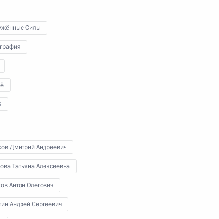
отдельных направлений
а
транспортного комплекса
ужённые Силы
графия
24 мая 2022 года
Видео, 11 мин.
ё
6
хов Дмитрий Андреевич
кова Татьяна Алексеевна
ов Антон Олегович
тин Андрей Сергеевич