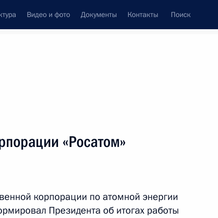
ктура
Видео и фото
Документы
Контакты
Поиск
орпорации «Росатом»
твенной корпорации по атомной энергии
ормировал Президента об итогах работы