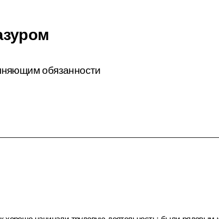
азуром
лняющим обязанности