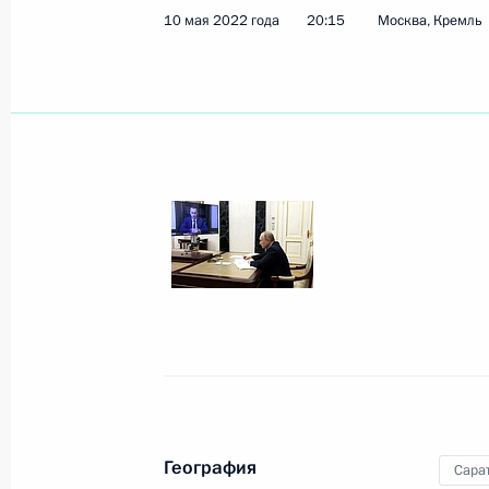
10 мая 2022 года
20:15
Москва, Кремль
Показа
20 мая 2022 года, пятница
Встреча с губернатором Свердловс
Куйвашевым
20 мая 2022 года, 18:50
Московская област
Встреча с губернатором Калинингр
Алихановым
20 мая 2022 года, 18:10
Московская област
География
Сара