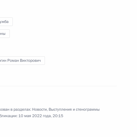
2
10м
лужба
ь, Ново-Огарёво
оны
ргин Роман Викторович
Росатом» Алексеем Лихачёвым
1
ь, Ново-Огарёво
ован в разделах:
Новости
,
Выступления и стенограммы
отрасли
бликации:
10 мая 2022 года, 20:15
1
11м