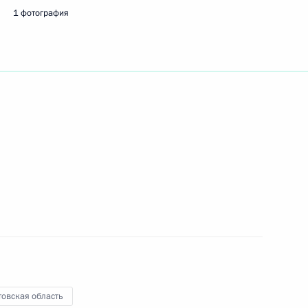
1 фотография
ть следующие материалы
кой области Евгением
2
ь, Ново-Огарёво
адской области Антоном
2
ь, Ново-Огарёво
товская область