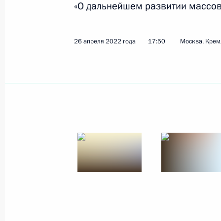
«О дальнейшем развитии массов
Показа
26 апреля 2022 года
17:50
Москва, Крем
20 мая 2022 года, пятница
Встреча с губернатором Свердловс
Куйвашевым
20 мая 2022 года, 18:50
Московская област
Встреча с губернатором Калинингр
Алихановым
20 мая 2022 года, 18:10
Московская област