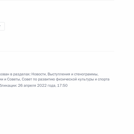
2
10м
ь, Ново-Огарёво
т
Росатом» Алексеем Лихачёвым
1
ь, Ново-Огарёво
ован в разделах:
Новости
,
Выступления и стенограммы
,
ии и Советы
,
Совет по развитию физической культуры и спорта
бликации:
26 апреля 2022 года, 17:50
отрасли
1
11м