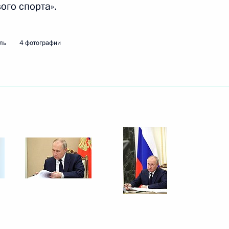
ого спорта».
ть следующие материалы
ль
4 фотографии
кой области Евгением
2
ь, Ново-Огарёво
адской области Антоном
2
ь, Ново-Огарёво