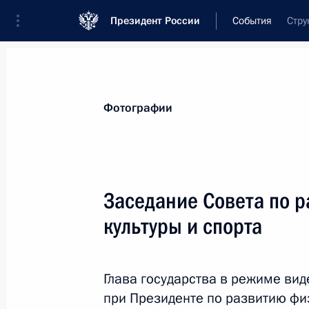
Президент России
События
Стру
Президент
Администрация
Государст
Новости
Стенограммы
Поездки
Те
Фотографии
Рубрикация материалов
Все материалы
Заседание Совета по 
Послания Федеральному Собранию
культуры и спорта
Заявления по важнейшим вопросам
Совещания, заседания, рабочие встречи
Глава государства в режиме ви
Речи и обращения
при Президенте по развитию фи