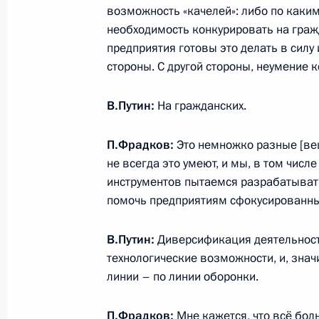
Расширенное заседание коллегии
возможность «качелей»: либо по каки
необходимость конкурировать на гражд
21 декабря 2021 года, 14:30
Москва
предприятия готовы это делать в силу 
стороны. С другой стороны, неумение 
20 декабря 2021 года, понедельни
В.Путин:
На гражданских.
Встреча с главой Промсвязьбанка
П.Фрадков:
Это немножко разные [вещи
20 декабря 2021 года, 13:45
Москва, Кремл
не всегда это умеют, и мы, в том числ
инструментов пытаемся разрабатыват
помочь предприятиям сфокусированны
16 декабря 2021 года, четверг
В.Путин:
Диверсификация деятельности
Заседание наблюдательного совета 
технологические возможности, и, значи
инициатив
линии – по линии оборонки.
16 декабря 2021 года, 22:05
Москва
П.Фрадков:
Мне кажется, что всё бол