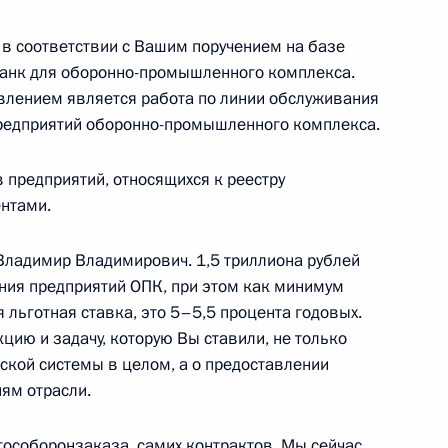
в соответствии с Вашим поручением на базе
анк для оборонно-промышленного комплекса.
ьгой Любимовой
3
влением является работа по линии обслуживания
редприятий оборонно-промышленного комплекса.
 предприятий, относящихся к реестру
нтами.
кой области Игорем
3
 Владимир Владимирович. 1,5 триллиона рублей
ния предприятий ОПК, при этом как минимум
льготная ставка, это 5–5,5 процента годовых.
ию и задачу, которую Вы ставили, не только
ской системы в целом, а о предоставлении
ям отрасли.
о края Дмитрием Махониным
4
гособоронзаказа, самих контрактов. Мы сейчас