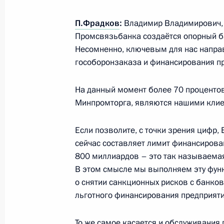
18 января 2022 года, вторник
П.Фрадков
:
Владимир Владимирович, 
Промсвязьбанка создаётся опорный б
Встреча с Министром культуры Ол
Несомненно, ключевым для нас напра
18 января 2022 года, 13:30
Москва, Кремль
гособоронзаказа и финансирования п
На данный момент более 70 процентов
17 января 2022 года, понедельник
Минпромторга, являются нашими клие
Встреча с губернатором Астраханс
Если позволите, с точки зрения цифр,
Бабушкиным
сейчас составляет лимит финансирова
17 января 2022 года, 13:40
Москва, Кремль
800 миллиардов – это так называемая 
В этом смысле мы выполняем эту функц
о снятии санкционных рисков с банков
льготного финансирования предприяти
14 января 2022 года, пятница
Встреча с губернатором Пермског
То же самое касается и обслуживания 