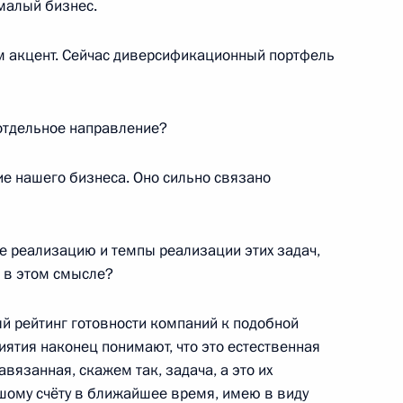
 малый бизнес.
нного Совета и Совета
:
3
м акцент. Сейчас диверсификационный портфель
ласть, Ново-Огарёво
 отдельное направление?
3
10м
е нашего бизнеса. Оно сильно связано
ласть, Ново-Огарёво
е реализацию и темпы реализации этих задач,
 в этом смысле?
 Совета Безопасности
1
 рейтинг готовности компаний к подобной
ь
иятия наконец понимают, что это естественная
авязанная, скажем так, задача, а это их
шому счёту в ближайшее время, имею в виду