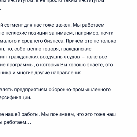
м институтом, а не просто таким институтом
.
й сегмент для нас тоже важен. Мы работаем
 корпорации «Тактическое
3
но неплохие позиции занимаем, например, почти
бносовым
алого и среднего бизнеса. Причём это не только
ть, Ново-Огарёво
ан, но, собственно говоря, гражданские
зинг гражданских воздушных судов – тоже всё
кие программы, о которых Вы хорошо знаете, это
хника и многие другие направления.
льного сезона
тавлять предприятиям оборонно-промышленного
2
36м
ерсификации.
рг
е нашей работы. Мы понимаем, что это тоже наш
 мы работаем…