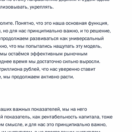
 Совета Безопасности
1
лизовывать, укреплять.
асть, Ново-Огарёво
олите. Понятно, что это наша основная функция,
 но для нас принципиально важно, и то решение,
ы продолжаем развиваться как универсальный
жно, что мы попытались нащупать эту модель,
пасности ОДКБ
:
5
, мы остаёмся эффективным рыночным
леднее время мы достаточно сильно выросли.
асть, Ново-Огарёво
триллиона рублей, что нас уверенно ставит
е, мы продолжаем активно расти.
ром концерна ВКО «Алмаз-
2
аших важных показателей, мы на него
й показатель, как рентабельность капитала, тоже
ть, Ново-Огарёво
м смысле, и для нас это принципиально важно,