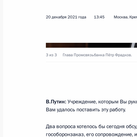
20 декабря 2021 года
13:45
Москва, Кре
Показа
21 января 2022 года, пятница
3 из 3
Глава Промсвязьбанка Пётр Фрадков.
Совещание с постоянными членами
21 января 2022 года, 14:30
Москва, Кремль
20 января 2022 года, четверг
В.Путин:
Учреждение, которым Вы руко
Встреча с мэром Москвы Сергеем
Вам удалось поставить эту работу.
20 января 2022 года, 13:00
Москва, Кремль
Два вопроса хотелось бы сегодня обс
гособоронзаказ, его сопровождение, и