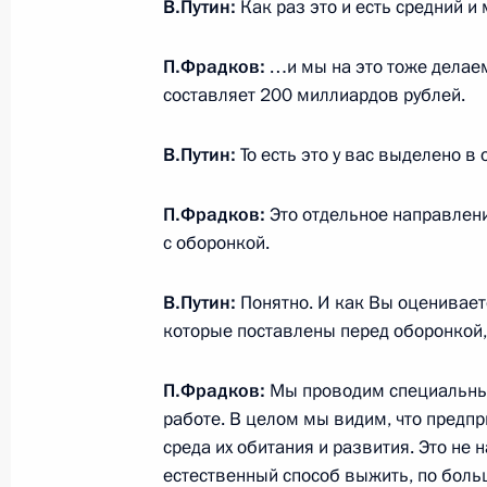
В.Путин:
Как раз это и есть средний и
Совместное заседание Государстве
по науке и образованию
П.Фрадков:
…и мы на это тоже делае
24 декабря 2021 года, 17:00
Московская об
составляет 200 миллиардов рублей.
В.Путин:
То есть это у вас выделено в
Встреча с членами Правительства
П.Фрадков:
Это отдельное направлени
24 декабря 2021 года, 14:55
Московская об
с оборонкой.
В.Путин:
Понятно. И как Вы оценивает
21 декабря 2021 года, вторник
которые поставлены перед оборонкой,
Совещание с постоянными членами
П.Фрадков:
Мы проводим специальный
21 декабря 2021 года, 20:55
Москва, Кремл
работе. В целом мы видим, что предпр
среда их обитания и развития. Это не н
естественный способ выжить, по боль