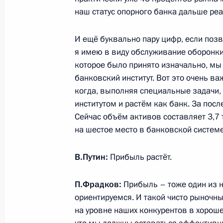
Совещание с постоянными членами
наш статус опорного банка дальше реа
11 января 2022 года, 14:30
Московская обл
И ещё буквально пару цифр, если позв
я имею в виду обслуживание оборонки,
которое было принято изначально, м
10 января 2022 года, понедельник
банковский институт. Вот это очень ва
Сессия Совета коллективной безо
когда, выполняя специальные задачи
институтом и растём как банк. За пос
10 января 2022 года, 11:45
Московская обл
Сейчас объём активов составляет 3,7 
на шестое место в банковской систем
5 января 2022 года, среда
В.Путин:
Прибыль растёт.
Встреча с генеральным конструкто
П.Фрадков:
Прибыль – тоже один из н
Антей» Павлом Созиновым
ориентируемся. И такой чисто рыночны
5 января 2022 года, 13:40
Московская облас
на уровне наших конкурентов в хороше