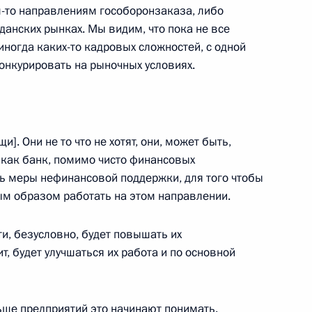
 Минобороны
м-то направлениям гособоронзаказа, либо
11
59м
анских рынках. Мы видим, что пока не все
иногда каких-то кадровых сложностей, с одной
конкурировать на рыночных условиях.
к
 Петром Фрадковым
3
]. Они не то что не хотят, они, может быть,
ь
е как банк, помимо чисто финансовых
ь меры нефинансовой поддержки, для того чтобы
м образом работать на этом направлении.
, безусловно, будет повышать их
Агентства стратегических
:
11
т, будет улучшаться их работа и по основной
ьше предприятий это начинают понимать.