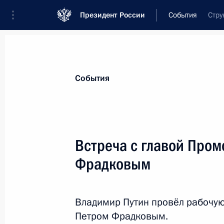
Президент России
События
Стру
Президент
Администрация
Государст
Новости
Стенограммы
Поездки
Те
События
Рубрикация материалов
Все материалы
Встреча с главой Про
Послания Федеральному Собранию
Фрадковым
Заявления по важнейшим вопросам
Совещания, заседания, рабочие встречи
Владимир Путин провёл рабочую
Речи и обращения
Петром Фрадковым.