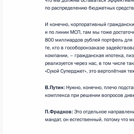
что мы должны оставаться эффективны
по распределению бюджетных средств
4 января 2022 года, вторник
И конечно, корпоративный граждански
Встреча с генеральным директором
и по линии МСП, там мы тоже достаточ
ракетное вооружение» Борисом О
800 миллиардов рублей портфель для м
4 января 2022 года, 14:00
Московская облас
те, кто в гособоронзаказе задействов
компании, – гражданская ипотека, ли
реализуется через нас, в том числе та
«Сухой Суперджет», это вертолётная те
29 декабря 2021 года, среда
Совещание о прохождении отопите
В.Путин:
Нужно, конечно, плечо подс
комплекса при решении вопросов див
29 декабря 2021 года, 18:15
Санкт-Петербу
П.Фрадков:
Это отдельное направлени
мандат, он естественный, потому что
24 декабря 2021 года, пятница