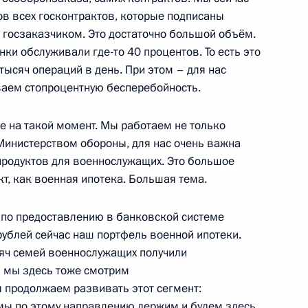
в всех госконтрактов, которые подписаны
 госзаказчиком. Это достаточно большой объём.
и обслуживали где-то 40 процентов. То есть это
ысяч операций в день. При этом – для нас
аем стопроцентную бесперебойность.
ю прокуратуры России
5
15м
е на такой момент. Мы работаем не только
 Министерством обороны, для нас очень важна
продуктов для военнослужащих. Это большое
кт, как военная ипотека. Большая тема.
ва
3
54м
по предоставлению в банковской системе
рублей сейчас наш портфель военной ипотеки.
яч семей военнослужащих получили
м мы здесь тоже смотрим
ы продолжаем развивать этот сегмент:
мы по этому направлению держим и будем здесь