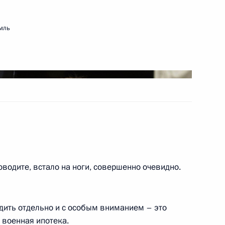
мль
ть следующие материалы
 Совета Безопасности
2
водите, встало на ноги, совершенно очевидно.
 Собяниным
3
удить отдельно и с особым вниманием – это
 военная ипотека.