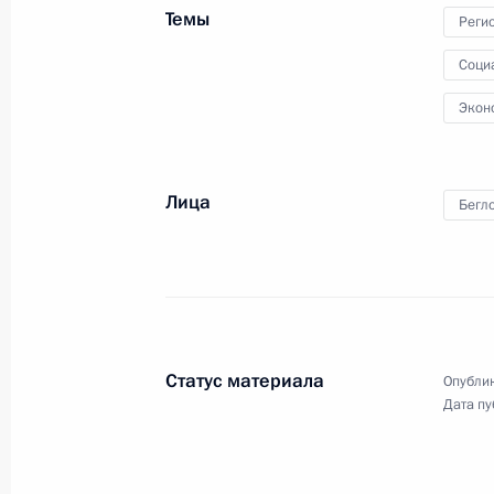
Темы
Реги
7 октября 2021 года, четверг
Соци
Совещание с постоянными членами
Экон
7 октября 2021 года, 14:45
Московская обла
Лица
Бегл
6 октября 2021 года, среда
Совещание по вопросам развития 
6 октября 2021 года, 15:00
Московская обла
Статус материала
Опублик
5 октября 2021 года, вторник
Дата пу
Совещание с членами Правительст