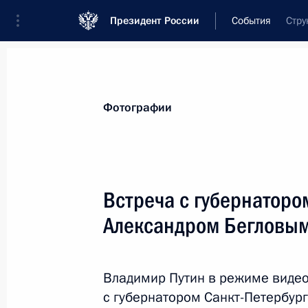
Президент России
События
Стру
Президент
Администрация
Государст
Новости
Стенограммы
Поездки
Те
Фотографии
Рубрикация материалов
Все материалы
Встреча с губернаторо
Послания Федеральному Собранию
Александром Бегловы
Заявления по важнейшим вопросам
Совещания, заседания, рабочие встречи
Владимир Путин в режиме виде
Речи и обращения
с губернатором Санкт-Петербур