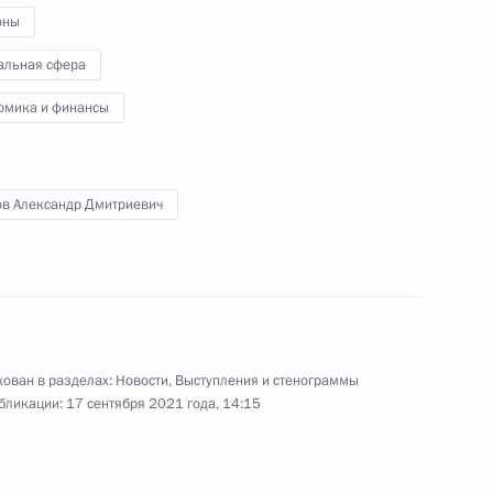
оны
альная сфера
 Совета Безопасности
1
омика и финансы
сть, Ново-Огарёво
ов Александр Дмитриевич
энергетики
3
13м
сть, Ново-Огарёво
ован в разделах:
Новости
,
Выступления и стенограммы
бликации:
17 сентября 2021 года, 14:15
ва
:
2