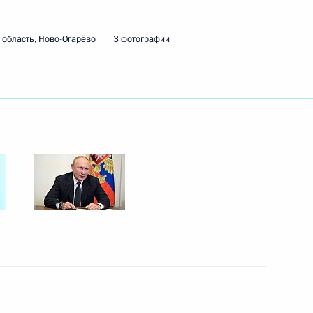
область, Ново-Огарёво
3 фотографии
ть следующие материалы
к
обеспечении развития АПК
:
3
асть, Ново-Огарёво
м Хуснуллиным
3