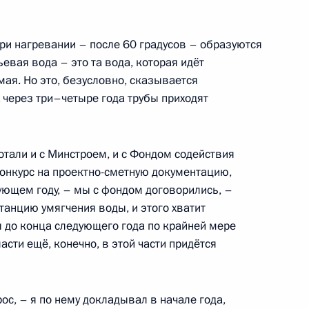
асть, Ново-Огарёво
при нагревании – после 60 градусов – образуются
тьевая вода – это та вода, которая идёт
мая. Но это, безусловно, сказывается
х через три–четыре года трубы приходят
звития «ДОМ.РФ» Виталием
3
тали и с Минстроем, и с Фондом содействия
нкурс на проектно-сметную документацию,
дующем году, – мы с фондом договорились, –
анцию умягчения воды, и этого хватит
мы до конца следующего года по крайней мере
ом Нижегородской области
асти ещё, конечно, в этой части придётся
3
од
ос, – я по нему докладывал в начале года,