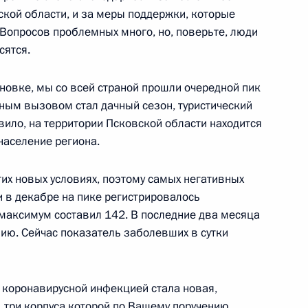
ской области, и за меры поддержки, которые
 Вопросов проблемных много, но, поверьте, люди
сятся.
ьства и руководством
:
3
новке, мы со всей страной прошли очередной пик
ласть, Ново-Огарёво
ным вызовом стал дачный сезон, туристический
авило, на территории Псковской области находится
население региона.
тих новых условиях, поэтому самых негативных
ской области Михаилом
и в декабре на пике регистрировалось
2
 максимум составил 142. В последние два месяца
нию. Сейчас показатель заболевших в сутки
асть
 коронавирусной инфекцией стала новая,
еем Собяниным
2
 три корпуса которой по Вашему поручению