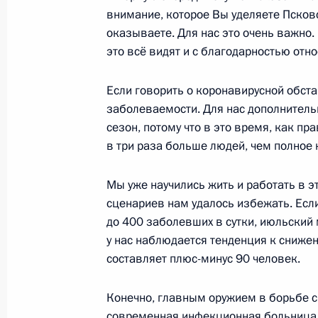
внимание, которое Вы уделяете Псков
оказываете. Для нас это очень важно.
это всё видят и с благодарностью отно
Совещание с членами Правител
партии «Единая Россия»
Если говорить о коронавирусной обста
14 сентября 2021 года, 17:30
Московская об
заболеваемости. Для нас дополнитель
сезон, потому что в это время, как пр
в три раза больше людей, чем полное 
11 сентября 2021 года, суббота
Мы уже научились жить и работать в э
Встреча с губернатором Псков
сценариев нам удалось избежать. Есл
Ведерниковым
до 400 заболевших в сутки, июльский
у нас наблюдается тенденция к сниже
11 сентября 2021 года, 21:20
Псковская обл
составляет плюс-минус 90 человек.
Конечно, главным оружием в борьбе с
Встреча с мэром Москвы Серг
современная инфекционная больница,