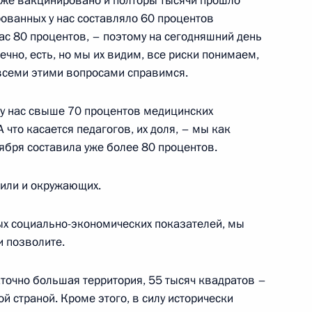
 уже вакцинировано и полторы тысячи прошло
ованных у нас составляло 60 процентов
час 80 процентов, – поэтому на сегодняшний день
ечно, есть, но мы их видим, все риски понимаем,
ом Приморского края
 всеми этими вопросами справимся.
3
, у нас свыше 70 процентов медицинских
й, остров Русский
 что касается педагогов, их доля, – мы как
тября составила уже более 80 процентов.
или и окружающих.
кой области Игорем
3
ых социально-экономических показателей, мы
 позволите.
аточно большая территория, 55 тысяч квадратов –
й страной. Кроме этого, в силу исторически