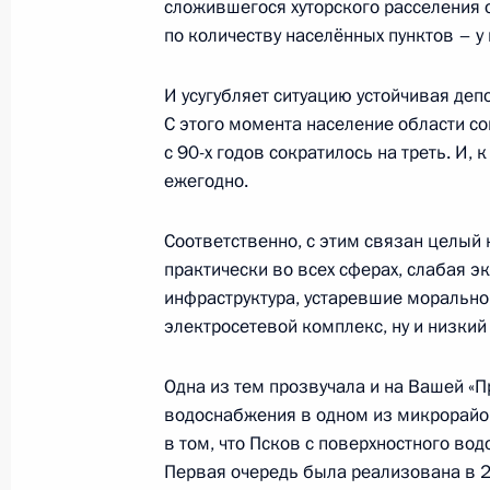
27 августа 2021 года, пятница
сложившегося хуторского расселения 
по количеству населённых пунктов – у 
Совещание с постоянными чле
Безопасности
И усугубляет ситуацию устойчивая депо
27 августа 2021 года, 14:00
Москва, Кремль
С этого момента население области со
с 90-х годов сократилось на треть. И,
ежегодно.
26 августа 2021 года, четверг
Соответственно, с этим связан целый
Встреча с врио главы Северно
практически во всех сферах, слабая 
Сергеем Меняйло
инфраструктура, устаревшие моральн
электросетевой комплекс, ну и низкий
26 августа 2021 года, 13:25
Москва, Кремль
Одна из тем прозвучала и на Вашей «П
водоснабжения в одном из микрорайо
25 августа 2021 года, среда
в том, что Псков с поверхностного во
Первая очередь была реализована в 2
Заседание Президиума Государ