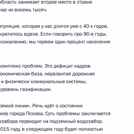
область занимает второе место в стране
нас их восемь тысяч.
нами Совета
2
пуляция, которая у нас длится уже с 40-х годов.
кратилось вдвое. Если говорить про 90-е годы,
 к сожалению, мы теряем один процент населения
 комплекс проблем. Это дефицит кадров
й Осетии – Алании
3
экономическая база, неразвитая дорожная
о и физически коммунальные системы,
 уровень газификации.
рямой линии». Речь идёт о состоянии
нов города Пскова. Суть проблемы заключается
дозабора переходит на подземный водозабор.
015 году, в следующем году будет полностью
ственного Совета
:
2