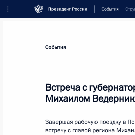
Президент России
События
Стру
Президент
Администрация
Государст
Новости
Стенограммы
Поездки
Те
События
Рубрикация материалов
Все материалы
Встреча с губернат
Послания Федеральному Собранию
Михаилом Ведерни
Заявления по важнейшим вопросам
Совещания, заседания, рабочие встречи
Завершая рабочую поездку в Пс
Речи и обращения
встречу с главой региона Миха