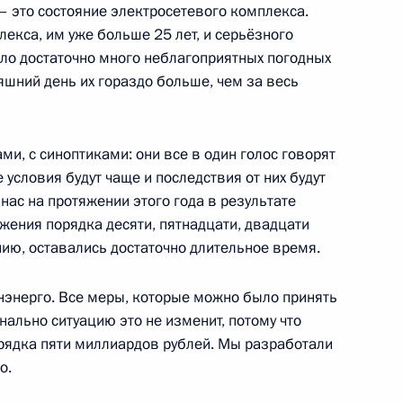
 – это состояние электросетевого комплекса.
екса, им уже больше 25 лет, и серьёзного
ыло достаточно много неблагоприятных погодных
няшний день их гораздо больше, чем за весь
на Сергеем Меликовым
4
асть, Ново-Огарёво
ми, с синоптиками: они все в один голос говорят
 условия будут чаще и последствия от них будут
 нас на протяжении этого года в результате
жения порядка десяти, пятнадцати, двадцати
ики Мордовия Артёмом
3
нию, оставались достаточно длительное время.
нэнерго. Все меры, которые можно было принять
асть, Ново-Огарёво
нально ситуацию это не изменит, потому что
рядка пяти миллиардов рублей. Мы разработали
о.