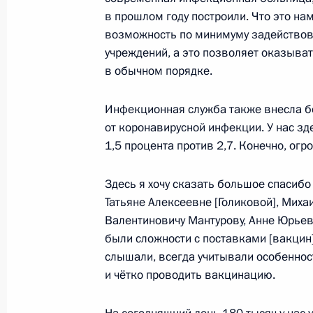
в прошлом году построили. Что это на
11 сентября 2021 года, 11:10
Москва, Крем
возможность по минимуму задействов
учреждений, а это позволяет оказыв
в обычном порядке.
10 сентября 2021 года, пятница
Заседание Совета по развитию
Инфекционная служба также внесла б
и спорта
от коронавирусной инфекции. У нас зд
1,5 процента против 2,7. Конечно, ог
10 сентября 2021 года, 15:50
Москва, Крем
Здесь я хочу сказать большое спасиб
Татьяне Алексеевне [Голиковой], Миха
2 сентября 2021 года, четверг
Валентиновичу Мантурову, Анне Юрьев
были сложности с поставками [вакцин]
Совещание по вопросам социа
слышали, всегда учитывали особенност
развития Дальневосточного фе
и чётко проводить вакцинацию.
2 сентября 2021 года, 14:35
Приморский кра