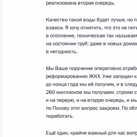
реализована вторая очередь.
25 августа 2021 года, 17:05
Московская обл
Качество такой воды будет лучше, но 
взвеси. Я хочу отметить, что это не пи
24 августа 2021 года, вторник
в отопление, техническая так называе
на состоянии труб: даже в новых дома
Встреча с главой института ра
в негодность.
Мутко
24 августа 2021 года, 20:20
Москва, Кремль
Мы Ваше поручение оперативно отрабо
реформированию ЖКХ. Уже запущен ко
до конца года мы её получим, и в сле
260 миллионов мы получаем, строим ст
21 августа 2021 года, суббота
и на первую, и на вторую очередь, и 
Рабочая встреча с губернатор
по Пскову этот вопрос закроем. По обл
Глебом Никитиным
поработать.
21 августа 2021 года, 22:30
Нижний Новгор
Ещё один, крайне важный для нас вопр