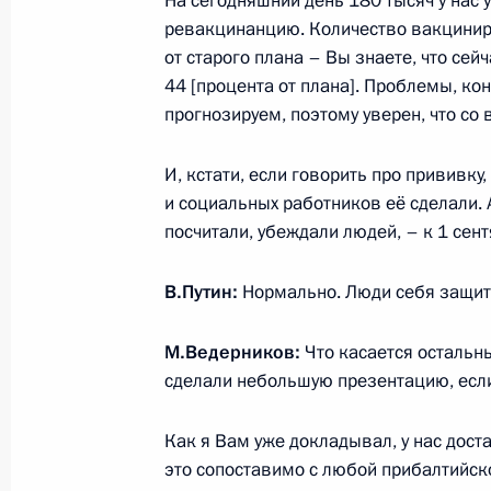
На сегодняшний день 180 тысяч у нас
ревакцинанцию. Количество вакцинир
от старого плана – Вы знаете, что сей
1 сентября 2021 года, среда
44 [процента от плана]. Проблемы, кон
Рабочая встреча с губернатор
прогнозируем, поэтому уверен, что со
Олегом Кожемяко
И, кстати, если говорить про прививку
1 сентября 2021 года, 15:00
Приморский кра
и социальных работников её сделали. А
посчитали, убеждали людей, – к 1 сен
30 августа 2021 года, понедельник
В.Путин:
Нормально. Люди себя защит
Встреча с губернатором Тверс
М.Ведерников:
Руденей
Что касается остальн
сделали небольшую презентацию, если
30 августа 2021 года, 13:40
Москва, Кремль
Как я Вам уже докладывал, у нас дост
это сопоставимо с любой прибалтийско