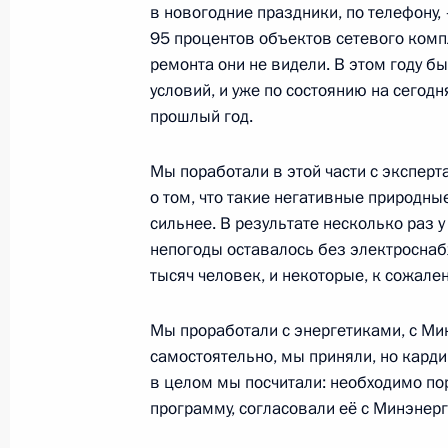
в новогодние праздники, по телефону,
95 процентов объектов сетевого компл
19 августа 2021 года, четверг
ремонта они не видели. В этом году б
условий, и уже по состоянию на сегод
Встреча с врио главы Дагеста
прошлый год.
19 августа 2021 года, 13:05
Московская обл
Мы поработали в этой части с эксперта
о том, что такие негативные природные
сильнее. В результате несколько раз у
18 августа 2021 года, среда
непогоды оставалось без электроснаб
Встреча с врио главы Республ
тысяч человек, и некоторые, к сожале
Здуновым
Мы проработали с энергетиками, с Ми
18 августа 2021 года, 13:40
Московская обл
самостоятельно, мы приняли, но карди
в целом мы посчитали: необходимо по
программу, согласовали её с Минэнерг
17 августа 2021 года, вторник