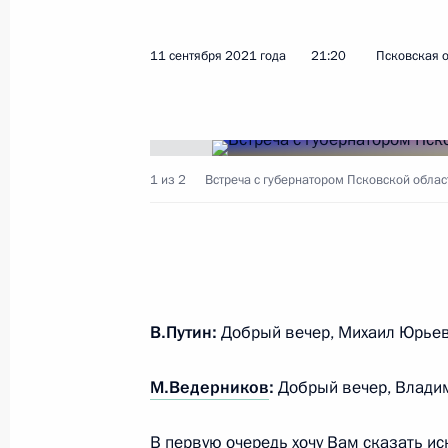
11 сентября 2021 года
21:20
Псковская 
Показа
15 сентября 2021 года, среда
1 из 2
Встреча с губернатором Псковской обла
Совещание с постоянными чле
Безопасности
15 сентября 2021 года, 13:45
Московская об
В.Путин:
Добрый вечер, Михаил Юрьев
14 сентября 2021 года, вторник
Встреча с губернатором Тульск
М.Ведерников
:
Добрый вечер, Влади
Дюминым
В первую очередь хочу Вам сказать ис
14 сентября 2021 года, 18:00
Московская об