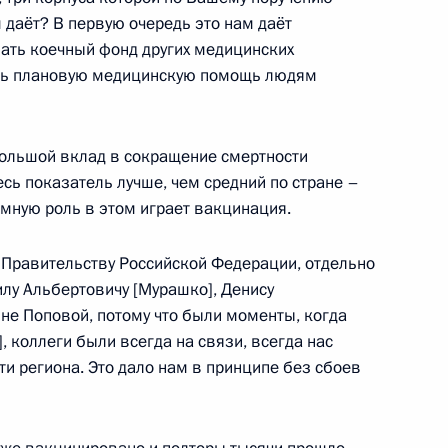
м даёт? В первую очередь это нам даёт
ль
ать коечный фонд других медицинских
ать плановую медицинскую помощь людям
 физической культуры
ольшой вклад в сокращение смертности
:
3
есь показатель лучше, чем средний по стране –
ромную роль в этом играет вакцинация.
ль
о Правительству Российской Федерации, отдельно
илу Альбертовичу [Мурашко], Денису
не Поповой, потому что были моменты, когда
, коллеги были всегда на связи, всегда нас
льно-экономического
:
10
и региона. Это дало нам в принципе без сбоев
дерального округа
й, остров Русский