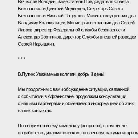
Вячеслав Володин
, Заместитель Председателя Совета
Безопасности
Дмитрий Медведев
, Секретарь Совета
Безопасности
Николай Патрушев
, Министр внутренних дел
Владимир Колокольцев
, Министр иностранных дел
Сергей
Лавров
, директор Федеральной службы безопасности
Александр Бортников
, директор Службы внешней разведки
Сергей Нарышкин
.
* * *
В.Путин:
Уважаемые коллеги, добрый день!
Мы продолжим с вами обсуждение ситуации, связанной
с событиями в Афганистане, продолжим консультации
с нашими партнёрами и обменяемся информацией об этих
наших контактах.
Поговорим по всему комплексу [вопросов], в том числе
по работе на дипломатическом, на военном, на гуманитарно