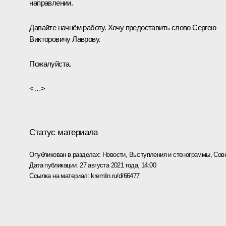
направлении.
Давайте начнём работу. Хочу предоставить слово Сергею
Викторовичу Лаврову.
Пожалуйста.
<…>
Статус материала
Опубликован в разделах:
Новости
,
Выступления и стенограммы
,
Сов
Дата публикации:
27 августа 2021 года, 14:00
Ссылка на материал:
kremlin.ru/d/66477