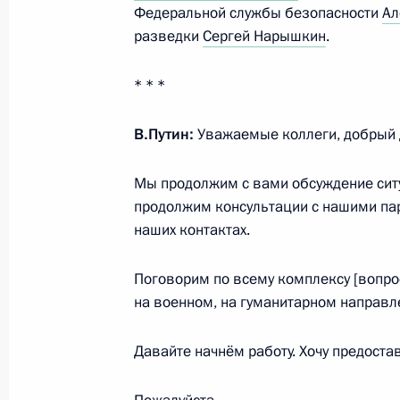
Федеральной службы безопасности
Ал
Совещание с членами Правительств
разведки
Сергей Нарышкин
.
«Единая Россия»
* * *
14 сентября 2021 года, 17:30
Московская об
В.Путин:
Уважаемые коллеги, добрый 
11 сентября 2021 года, суббота
Мы продолжим с вами обсуждение ситу
Встреча с губернатором Псковской
продолжим консультации с нашими па
Ведерниковым
наших контактах.
11 сентября 2021 года, 21:20
Псковская обл
Поговорим по всему комплексу [вопрос
на военном, на гуманитарном направл
Встреча с мэром Москвы Сергеем
Давайте начнём работу. Хочу предоста
11 сентября 2021 года, 11:10
Москва, Крем