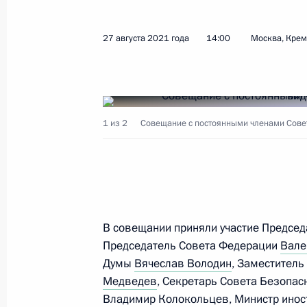
27 августа 2021 года
14:00
Москва, Кре
Показа
15 сентября 2021 года, среда
1 из 2
Совещание с постоянными членами Совет
Совещание с постоянными членами
15 сентября 2021 года, 13:45
Московская об
14 сентября 2021 года, вторник
В совещании приняли участие Предсе
Встреча с губернатором Тульской 
Председатель Совета Федерации
Вале
Думы
Вячеслав Володин
, Заместитель
14 сентября 2021 года, 18:00
Московская об
Медведев
, Секретарь Совета Безопас
Владимир Колокольцев
, Министр ино