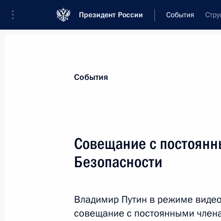
Президент России
События
Стру
Президент
Администрация
Государст
Новости
Стенограммы
Поездки
Те
События
Рубрикация материалов
Все материалы
Совещание с постоянн
Послания Федеральному Собранию
Безопасности
Заявления по важнейшим вопросам
Совещания, заседания, рабочие встречи
Владимир Путин в режиме виде
Речи и обращения
совещание с постоянными члена