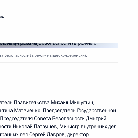
мль
ть следующие материалы
а Безопасности (в режиме видеоконференции).
 Совета Безопасности
1
ласть, Ново-Огарёво
датель Правительства
Михаил Мишустин
,
области Алексеем Дюминым
нтина Матвиенко
, Председатель Государственной
4
24м
 Председателя Совета Безопасности
Дмитрий
ласть, Ново-Огарёво
ности
Николай Патрушев
, Министр внутренних дел
странных дел
Сергей Лавров
, директор