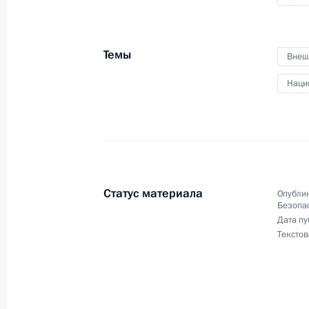
Рабочая встреча с губернатором П
Кожемяко
Темы
1 сентября 2021 года, 15:00
Приморский кра
Внеш
Наци
30 августа 2021 года, понедельник
Встреча с губернатором Тверской 
30 августа 2021 года, 13:40
Москва, Кремль
Статус материала
Опублик
Безопа
Дата пу
27 августа 2021 года, пятница
Текстов
Совещание с постоянными членами
27 августа 2021 года, 14:00
Москва, Кремль