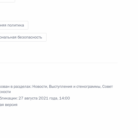
риморского края Олегом
3
й, остров Русский
няя политика
ональная безопасность
области Игорем Руденей
3
ован в разделах:
Новости
,
Выступления и стенограммы
,
Совет
сности
бликации:
27 августа 2021 года, 14:00
ая версия
 Совета Безопасности
2