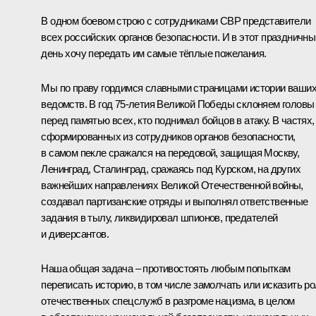
В одном боевом строю с сотрудниками СВР представители
всех российских органов безопасности. И в этот праздничны
день хочу передать им самые тёплые пожелания.
Мы по праву гордимся славными страницами истории ваши
ведомств. В год 75-летия Великой Победы склоняем головы
перед памятью всех, кто поднимал бойцов в атаку. В частях,
сформированных из сотрудников органов безопасности,
в самом пекле сражался на передовой, защищая Москву,
Ленинград, Сталинград, сражаясь под Курском, на других
важнейших направлениях Великой Отечественной войны,
создавал партизанские отряды и выполнял ответственные
задания в тылу, ликвидировал шпионов, предателей
и диверсантов.
Наша общая задача – противостоять любым попыткам
переписать историю, в том числе замолчать или исказить р
отечественных спецслужб в разгроме нацизма, в целом