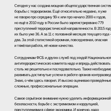
Сегодня у нас создана мощная общегосударственная систе
борьбы с терроризмом. Ещё относительно недавно, я уже
не говорю про середину 90-х или про начало 2000-х годов,
но ещё в 2010 году в России было зарегистрировано 779
преступлений террористической направленности. В 2015 год
их было уже 36. А за 11 с половиной месяцев текущего года 
два. За этой статистикой огромная, повседневная, опасная
и тяжёлая работа, её новое качество.
Сотрудникам ФСБ и других служб под эгидой Национальног
антитеррористического комитета надо и впредь действовать
столь же решительно и последовательно. Также необходим
развивать достигнутые успехи в работе органов контрразвед
Знаю, о чём здесь говорил. И высоко оцениваю проведённы
сложные, профессиональные операции.
Самое серьёзное внимание нужно уделить информационной
безопасности, борьбе с экстремизмом и коррупцией,
преступлениями в сфере экономики. И конечно, надо