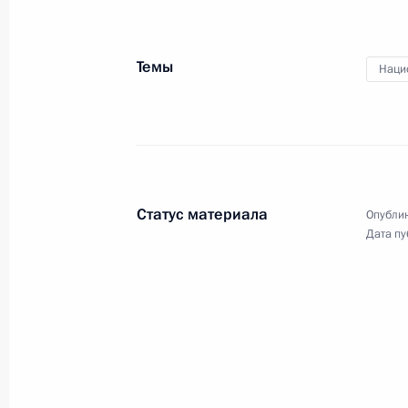
Темы
Наци
Поздравление по случаю Дн
работника прокуратуры
Статус материала
Опублик
Дата пу
12 января 2021 года
Видео, 4 мин.