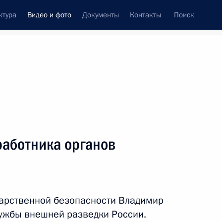
ктура
Видео и фото
Документы
Контакты
Поиск
си
ия, встречи
Встречи со СМИ
январь, 2021
ть следующие материалы
работника органов
Обращение по случаю 10-
летия Следственного
дарственной безопасности Владимир
комитета
лужбы внешней разведки России.