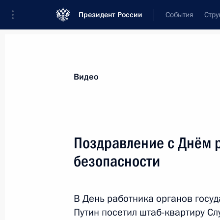
Президент России
События
Стру
Видеозаписи
Фотографии
Аудиозапи
Все материалы
Выступления
Совещан
Видео
Показа
Поздравление с Днём 
безопасности
Сессия онлайн-форума
«Давосская повестка дня
В День работника органов госу
2021»
Путин посетил штаб-квартиру С