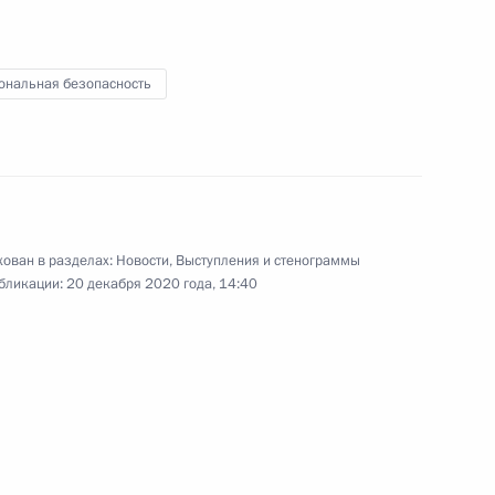
ональная безопасность
я
Поздравление с Днём
работника органов
безопасности
ован в разделах:
Новости
,
Выступления и стенограммы
бликации:
20 декабря 2020 года, 14:40
20 декабря 2020 года
Видео, 7 мин.