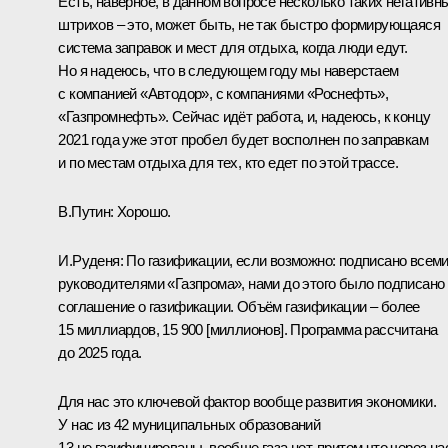
Есть, наверное, в данном вопросе несколько таких негативн
штрихов – это, может быть, не так быстро формирующаяся
система заправок и мест для отдыха, когда люди едут.
Но я надеюсь, что в следующем году мы наверстаем
с компанией «Автодор», с компаниями «Роснефть»,
«Газпромнефть». Сейчас идёт работа, и, надеюсь, к концу
2021 года уже этот пробел будет восполнен по заправкам
и по местам отдыха для тех, кто едет по этой трассе.
В.Путин:
Хорошо.
И.Руденя:
По газификации, если возможно: подписано всем
руководителями «Газпрома», нами до этого было подписано
соглашение о газификации. Объём газификации – более
15 миллиардов, 15 900 [миллионов]. Программа рассчитана
до 2025 года.
Для нас это ключевой фактор вообще развития экономики.
У нас из 42 муниципальных образований
13 не газифицированы, вообще газа нет, притом что через на