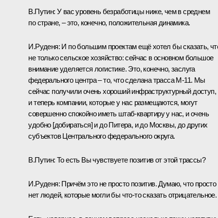
В.Путин:
У вас уровень безработицы ниже, чем в среднем
по стране, – это, конечно, положительная динамика.
И.Руденя:
И по большим проектам ещё хотел бы сказать, чт
не только сельское хозяйство: сейчас в основном большое
внимание уделяется логистике. Это, конечно, заслуга
федерального центра – то, что сделана трасса М-11. Мы
сейчас получили очень хороший инфраструктурный доступ,
и теперь компании, которые у нас размещаются, могут
совершенно спокойно иметь штаб-квартиру у нас, и очень
удобно [добираться] и до Питера, и до Москвы, до других
субъектов Центрального федерального округа.
В.Путин:
То есть Вы чувствуете позитив от этой трассы?
И.Руденя:
Причём это не просто позитив. Думаю, что просто
нет людей, которые могли бы что-то сказать отрицательное.