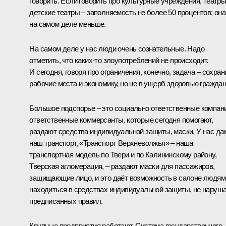
говорить. Если говорить про культурные учреждения, театры
детские театры – заполняемость не более 50 процентов; она
на самом деле меньше.
На самом деле у нас люди очень сознательные. Надо
отметить, что каких-то злоупотреблений не происходит.
И сегодня, говоря про ограничения, конечно, задача – сохран
рабочие места и экономику, но не в ущерб здоровью граждан
Большое подспорье – это социально ответственные компан
ответственные коммерсанты, которые сегодня помогают,
раздают средства индивидуальной защиты, маски. У нас да
наш транспорт, «Транспорт Верхневолжья» – наша
транспортная модель по Твери и по Калининскому району,
Тверская агломерация, – раздают маски для пассажиров,
защищающие лицо, и это даёт возможность в салоне людям
находиться в средствах индивидуальной защиты, не наруш
предписанных правил.
Крупные предприятия работают. Система государственного